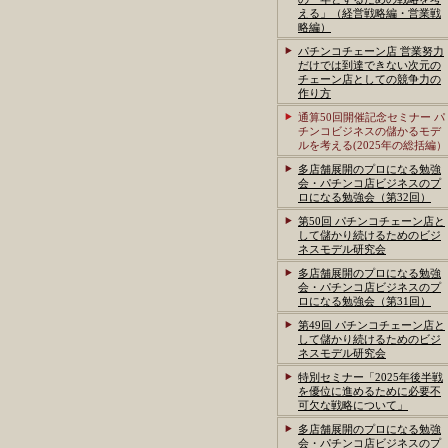
える」（経営戦略編・営業戦
略編）
パチンコチェーン店 営業努力
だけでは到達できない次元の
チェーン店としての競争力の
作り方
通算50回開催記念セミナー パ
チンコビジネスの儲かるモデ
ルを考える(2025年の総括編）
多店舗展開のプロになる勉強
会・パチンコ店ビジネスのプ
ロになる勉強会（第32回）
第50回 パチンコチェーン店と
して儲かり続けるためのビジ
ネスモデル研究会
多店舗展開のプロになる勉強
会・パチンコ店ビジネスのプ
ロになる勉強会（第31回）
第49回 パチンコチェーン店と
して儲かり続けるためのビジ
ネスモデル研究会
特別セミナー「2025年後半戦
を優位に進めるために必要不
可欠な戦略について」
多店舗展開のプロになる勉強
会・パチンコ店ビジネスのプ