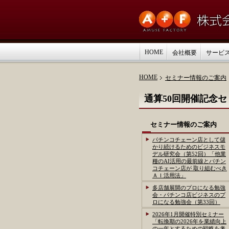
HOME
会社概要
サービ
HOME
セミナー情報のご案内
通算50回開催記念セ
セミナー情報のご案内
パチンコチェーン店として儲
かり続けるためのビジネスモ
デル研究会（第52回）「他業
種のAI活用の最前線とパチン
コチェーン店が 取り組むべき
ＡＩ活用法」
多店舗展開のプロになる勉強
会・パチンコ店ビジネスのプ
ロになる勉強会（第33回）
2026年1月開催特別セミナー
「転換期の2026年を業績向上
の一年とするための戦略を考