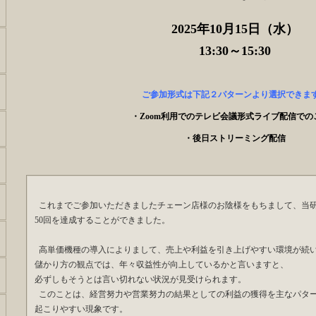
2025年10月15日（水）
13:30～15:30
ご参加形式は下記２パターンより選択できま
・Zoom利用でのテレビ会議形式ライブ配信での
・後日ストリーミング配信
これまでご参加いただきましたチェーン店様のお陰様をもちまして、当
50回を達成することができました。
高単価機種の導入によりまして、売上や利益を引き上げやすい環境が続
儲かり方の観点では、年々収益性が向上しているかと言いますと、
必ずしもそうとは言い切れない状況が見受けられます。
このことは、経営努力や営業努力の結果としての利益の獲得を主なパタ
起こりやすい現象です。