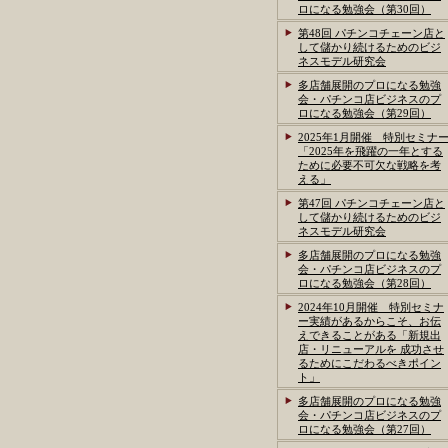
ロになる勉強会（第30回）
第48回 パチンコチェーン店と
して儲かり続けるためのビジ
ネスモデル研究会
多店舗展開のプロになる勉強
会・パチンコ店ビジネスのプ
ロになる勉強会（第29回）
2025年1月開催 特別セミナ
「2025年を飛躍の一年とする
ために必要不可欠な戦略を考
える」
第47回 パチンコチェーン店と
して儲かり続けるためのビジ
ネスモデル研究会
多店舗展開のプロになる勉強
会・パチンコ店ビジネスのプ
ロになる勉強会（第28回）
2024年10月開催 特別セミナ
ー実績があるからこそ、お伝
えできることがある「新規出
店・リニューアルを 成功させ
るためにこだわるべきポイン
ト」
多店舗展開のプロになる勉強
会・パチンコ店ビジネスのプ
ロになる勉強会（第27回）