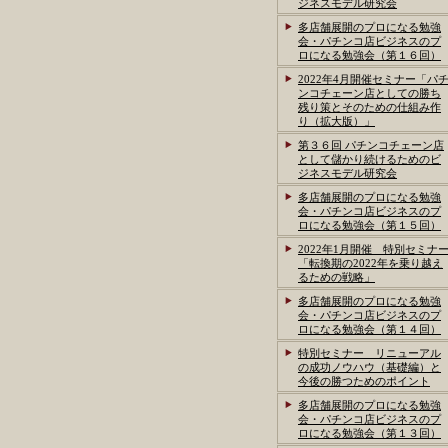
ジネスモデル研究会
多店舗展開のプロになる勉強
会・パチンコ店ビジネスのプ
ロになる勉強会（第１６回）
2022年4月開催セミナー「パ
ンコチェーン店としての勝ち
残り策とそのための仕組み作
り（拡大版）」
第３６回 パチンコチェーン店
として儲かり続けるためのビ
ジネスモデル研究会
多店舗展開のプロになる勉強
会・パチンコ店ビジネスのプ
ロになる勉強会（第１５回）
2022年1月開催 特別セミナ
「転換期の2022年を乗り越え
るための戦略」
多店舗展開のプロになる勉強
会・パチンコ店ビジネスのプ
ロになる勉強会（第１４回）
特別セミナー リニューアル
の成功ノウハウ（基礎編）と
今後の勝つためのポイント
多店舗展開のプロになる勉強
会・パチンコ店ビジネスのプ
ロになる勉強会（第１３回）