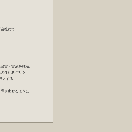
グ会社にて、
。
コ店経営・営業を推進。
店の仕組み作りを
徴とする
を導き出せるように