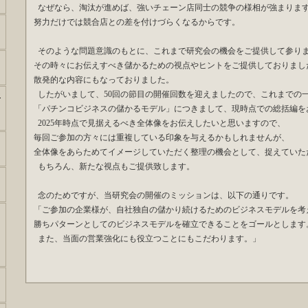
なぜなら、淘汰が進めば、強いチェーン店同士の競争の様相が強まりま
努力だけでは競合店との差を付けづらくなるからです。
そのような問題意識のもとに、これまで研究会の機会をご提供して参り
その時々にお伝えすべき儲かるための視点やヒントをご提供しておりまし
散発的な内容にもなっておりました。
したがいまして、50回の節目の開催回数を迎えましたので、これまでの
ー
「パチンコビジネスの儲かるモデル」につきまして、現時点での総括編を
2025年時点で見据えるべき全体像をお伝えしたいと思いますので、
毎回ご参加の方々には重複している印象を与えるかもしれませんが、
全体像をあらためてイメージしていただく整理の機会として、捉えていた
もちろん、新たな視点もご提供致します。
念のためですが、当研究会の開催のミッションは、以下の通りです。
「ご参加の企業様が、自社独自の儲かり続けるためのビジネスモデルを考
勝ちパターンとしてのビジネスモデルを確立できることをゴールとします
また、当面の営業強化にも役立つことにもこだわります。」