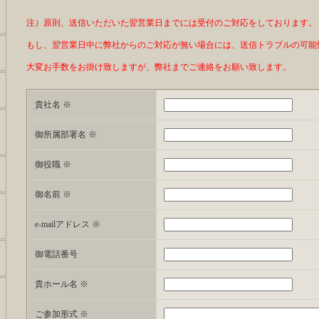
注）原則、送信いただいた翌営業日までには受付のご対応をしております。
もし、
翌営業日
中に弊社からのご対応が無い場合には、送信トラブルの可能
大変お手数をお掛け致しますが、弊社までご連絡をお願い致します。
貴社名 ※
御所属部署名 ※
御役職 ※
御名前 ※
e-mailアドレス ※
御電話番号
貴ホール名 ※
ご参加形式 ※