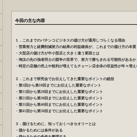
今回の主な内容
１．これまでのパチンコビジネスの儲け方が通用しづらくなる理由
・営業努力と経費削減努力の結果の利益確保が、これまでの儲け方の本質
ー
・大型店の儲け方が中小型店と大きく違う要因とは
・淘汰の先の強者同士の競争の世界で、努力で勝ちきれる可能性があるか
・特定の店舗の売上や粗利が増えてもチェーン店全体の収益性が年々
２．これまで研究会でお伝えしてきた重要なポイントの総括
・第1回から第10回までにお伝えした重要なポイント
・第11回から第20回までにお伝えした重要なポイント
・第21回から第30回までにお伝えした重要なポイント
・第31回から第40回までにお伝えした重要なポイント
・第41回から第50回までにお伝えした重要なポイント
ー
３．儲けるために、知っておくべきセオリーとは
・儲かるためには条件がある
・儲かるための条件を整理する