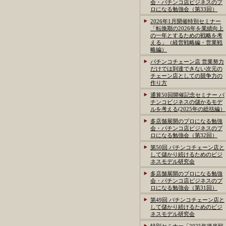
会・パチンコ店ビジネスのプ
ロになる勉強会（第33回）
2026年1月開催特別セミナー
「転換期の2026年を業績向上
の一年とするための戦略を考
える」（経営戦略編・営業戦
略編）
パチンコチェーン店 営業努力
だけでは到達できない次元の
チェーン店としての競争力の
作り方
通算50回開催記念セミナー パ
チンコビジネスの儲かるモデ
ルを考える(2025年の総括編）
多店舗展開のプロになる勉強
会・パチンコ店ビジネスのプ
ロになる勉強会（第32回）
第50回 パチンコチェーン店と
して儲かり続けるためのビジ
ネスモデル研究会
多店舗展開のプロになる勉強
会・パチンコ店ビジネスのプ
ロになる勉強会（第31回）
第49回 パチンコチェーン店と
して儲かり続けるためのビジ
ネスモデル研究会