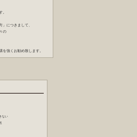
す。
方」につきまして、
々の
聴講を強くお勧め致します。
容
必要なこと
きない
然