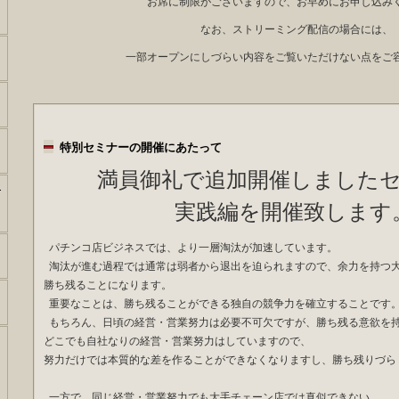
お席に制限がございますので、お早めにお申し込み
なお、ストリーミング配信の場合には、
一部オープンにしづらい内容をご覧いただけない点をご
特別セミナーの開催にあた
満員御礼で追加開催しました
ー
実践編を開催致します
パチンコ店ビジネスでは、より一層淘汰が加速しています。
淘汰が進む過程では通常は弱者から退出を迫られますので、余力を持つ
勝ち残ることになります。
重要なことは、勝ち残ることができる独自の競争力を確立することです
もちろん、日頃の経営・営業努力は必要不可欠ですが、勝ち残る意欲を
どこでも自社なりの経営・営業努力はしていますので、
努力だけでは本質的な差を作ることができなくなりますし、勝ち残りづら
一方で、同じ経営・営業努力でも大手チェーン店では真似できない