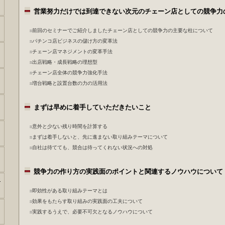
営業努力だけでは到達できない次元のチェーン店としての
n
前回のセミナーでご紹介しましたチェーン店としての競争力の主要な柱について
n
パチンコ店ビジネスの儲け方の変革法
n
チェーン店マネジメントの変革手法
n
出店戦略・成長戦略の理想型
n
チェーン店
全体の競争力強化
手法
n
増台戦略と設置台数の力の活用法
まずは早めに着手していただきたいこと
n
意外と少ない残り時間を計算する
n
まずは着手しないと、先に進まない取り組みテーマについて
n
自社は待てても、競合は待ってくれない状況への対処
競争力の作り方の実践面のポイントと関連するノウハウについ
ー
n
即効性がある取り組みテーマとは
n
効果をもたらす取り組みの実践面の工夫について
n
実践するうえで、必要不可欠となるノウハウについて