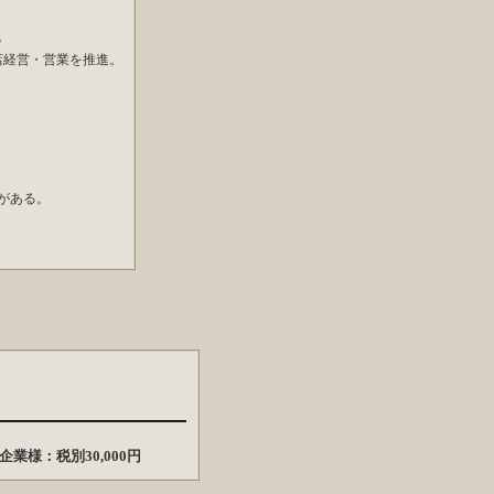
。
店経営・営業を推進。
がある。
名様あたり）
業様：税別30,000円