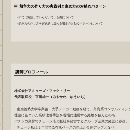
競争力の作り方の実践例と進め方のお勧めパターン
n
すでに実践していただいている例について
n
競争力の作り方を実践的に進める場合のお勧めパターンについて
ー
講師プロフィ
株式会社アミューズ・ファクトリー
代表取締役 宮川雄一（みやかわ ゆういち）
慶應義塾大学卒業後、大手メーカー勤務を経て、外資系コンサルティン
セ
理論に基づいた業績改善手法を現場に適用する経験を積んだのち、
パチンコ業界でチェーン店と販社を経営するグループ企業の経営に参画。
チェーン店は２年間で既存店ベースの売上が５割アップとなり、