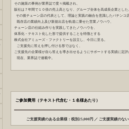
その施策の事例が業界誌で度々掲載され、
販社は７年間で１０倍の売上高となり、グループ全体を高成長企業とした
その後チェーン店の代表として、理論と実践の融合を意識したパチンコ
既存店の業績向上及び新規出店を軌道に乗せた営業ノウハウ、
チェーン店の仕組み作りを実践してきたノウハウを、
体系化・テキスト化した形で提供することを特徴とする
株式会社アミューズ・ファクトリーを設立し、今日に至る。
チ
ご支援先に答えを押し付ける形ではなく、
ご支援先の企業様が自ら答えを導き出せるようにサポートする実績に定評
現在、業界誌で連載中。
ー
ご参加費用（テキスト代含む・１
ご支援実績のある企業様：税別25,000円 ／ ご支援実績のない企