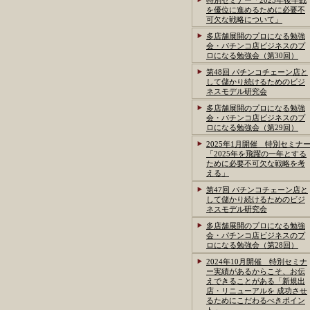
特別セミナー「2025年後半戦
を優位に進めるために必要不
可欠な戦略について」
多店舗展開のプロになる勉強
会・パチンコ店ビジネスのプ
ロになる勉強会（第30回）
第48回 パチンコチェーン店と
して儲かり続けるためのビジ
ネスモデル研究会
多店舗展開のプロになる勉強
会・パチンコ店ビジネスのプ
ロになる勉強会（第29回）
2025年1月開催 特別セミナ
「2025年を飛躍の一年とする
ために必要不可欠な戦略を考
える」
第47回 パチンコチェーン店と
して儲かり続けるためのビジ
ネスモデル研究会
多店舗展開のプロになる勉強
会・パチンコ店ビジネスのプ
ロになる勉強会（第28回）
2024年10月開催 特別セミナ
ー実績があるからこそ、お伝
えできることがある「新規出
店・リニューアルを 成功させ
るためにこだわるべきポイン