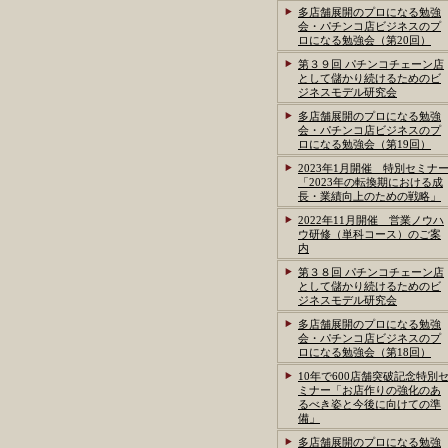
多店舗展開のプロになる勉強
会・パチンコ店ビジネスのプ
ロになる勉強会（第20回）
第３９回 パチンコチェーン店
として儲かり続けるためのビ
ジネスモデル研究会
多店舗展開のプロになる勉強
会・パチンコ店ビジネスのプ
ロになる勉強会（第19回）
2023年1月開催 特別セミナ
「2023年の転換期における成
長・業績向上のための戦略」
2022年11月開催 営業ノウハ
ウ研修（単科コース）のご案
内
第３８回 パチンコチェーン店
として儲かり続けるためのビ
ジネスモデル研究会
多店舗展開のプロになる勉強
会・パチンコ店ビジネスのプ
ロになる勉強会（第18回）
10年で600店舗突破記念特別
ミナー「お店作りの強化のあ
るべき姿と今後に向けての準
備」
多店舗展開のプロになる勉強