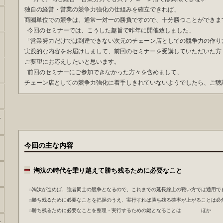
独自の経営・営業の競争力強化の仕組みを確立できれば、
商圏単位での競争は、通常一対一の勝負ですので、十分勝つことができま
今回のセミナーでは、こうした趣旨で昨年に開催致しました、
「営業努力だけでは到達できない次元のチェーン店としての競争力の作り
実践的な内容をお届けしまして、前回のセミナーを受講していただいた方
ご要望にお応えしたいと思います。
前回のセミナーにご参加できなかった方々を含めまして、
チェーン店としての競争力強化に着手しきれていないようでしたら、ご
ー
今回の主な内
淘汰の時代を乗り越えて勝ち残るために
n
淘汰が進めば、強者同士の競争となるので、これまでの延長線上の戦い方では通用で
n
勝ち残るために必要なことを把握のうえ、実行すれば勝ち残る確率が上がることは必
n
勝ち残るために必要なことを整理・実行するための鍵となることは ほか
ー