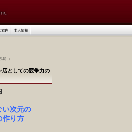
ご案内
求人情報
要編）」
ン店としての競争力の
内
ない次元の
の作り方