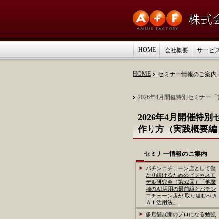
HOME
会社概要
サービ
HOME
セミナー情報のご案内
2026年4月開催特別セミナ
2026年4月開催
作り方（実践概要編
セミナー情報のご案内
パチンコチェーン店として儲
かり続けるためのビジネスモ
デル研究会（第52回）「他業
種のAI活用の最前線とパチン
コチェーン店が 取り組むべき
ＡＩ活用法」
多店舗展開のプロになる勉強