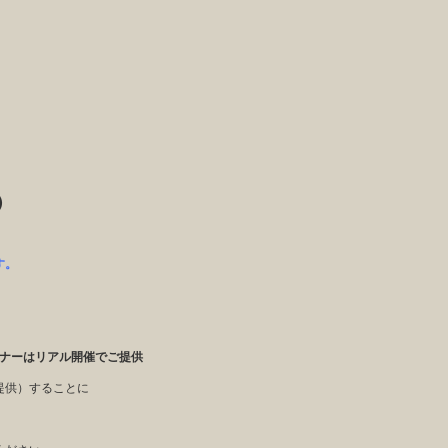
）
す。
ナーはリアル開催でご提供
提供）することに