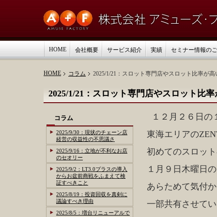
HOME
会社概要
サービス紹介
実績
セミナー情報の
HOME
コラム
2025/1/21：スロット専門店やスロット比率
2025/1/21：スロット専門店やスロット
１２月２６日の
コラム
2025/9/30：現状のチェーン店
東海エリアのZEN
経営の収益性の不思議さ
初めてのスロット専門
2025/9/16：立地が不利なお店
のセオリー
１月９日木曜日の
2025/9/2：LT3.0プラスの導入
からお盆前商戦をふまえて検
証すべきこと
あらためて気付か
2025/8/19：投資回収を真剣に
議論すべき理由
一部共有させてい
2025/8/5：増台リニューアルで