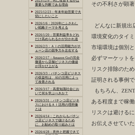
2025/12/9：何に投資するかは
その不利さが顕著
重要な判断である理由
2025/12/23：年末年始営業で大
切にしたいこと
2026/1/6：2026年にふさわし
どんなに新規出
い戦略テーマを考える
2026/1/20：営業利益率をどれ
環境変化のタイミ
だけ高められるかが分かれ道
2026/2/3：ＡＩの活用能力がチ
市場環境は個別と
ェーン店の競争力を左右する
必ずマーケットを
2026/2/17：Amazon Goの完全
撤退から店舗ビジネスの価値
が浮かび上がる
リスク排除のため
2026/3/3：パチンコ店ビジネス
の収益性は、AIの活用によっ
証明される事例で
て改善される
2026/3/17：高度知識社会にお
もちろん、ZEN
いて何を学ぶべきか？
2026/3/31：パチンコ店ビジネ
ある程度まで稼働
スにおけるＡＩ活用の理想像
とは
リスクは避けるに
2026/4/14：これからもパチン
コ店ビジネスで儲けるため
お伝えさせていた
に、お勧めの取り組みとは
2026/4/28：意外と把握できて