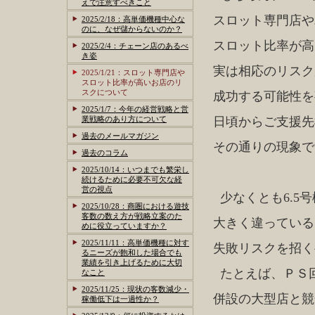
えで注意すべきこと
スロット専門店や
2025/2/18：高単価機種中心な
のに、なぜ儲からないのか？
スロット比率が高
2025/2/4：チェーン店のあるべ
き姿
実は相応のリスク
2025/1/21：スロット専門店や
スロット比率が高いお店のリ
スクについて
成功する可能性を
2025/1/7：今年の経営戦略と営
業戦略のあり方について
日頃からご支援先
過去のメールマガジン
その通りの現象で
過去のコラム
2025/10/14：いつまでも繁栄し
続けるために必要不可欠な経
営の視点
少なくとも6.5
2025/10/28：商圏における遊技
客数の数え方が戦略立案のた
大きく違っている
めに役立っていますか？
2025/11/11：高単価機種に対す
失敗リスクを招く
るニーズが飽和した場合でも
業績を引き上げるために大切
たとえば、ＰＳ
なこと
2025/11/25：現状の客数減少・
併設の大型店と競
稼働低下は一過性か？