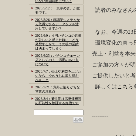
いない商圏範囲について
2026/5/12：「集客の質」が重
読者のみなさん
要です。
2026/5/26：顔認証システムか
ら取得できるデータをフル活
用していますか？
なお、今週の23
2026/6/9：４円パチンコの営業
が厳しいと感じた時に、どう
環境変化の真っ
発想するかで、その後の業績
は決まってしまう
売上・利益を本来
2026/6/23：パチンコチェーン
店としてのＡＩ活用のあり方
ご参加の方々が明
について
2026/7/7：売上や利益を上げた
ご提供したいと考
いなら、今のうちに取り組む
べきこと
詳しくは
こちら
2026/7/21：意外と陥りがちな
営業の注意点
2026/8/4：繁忙期は高単価機種
の可能性を検証する好機です
------------------------
---------