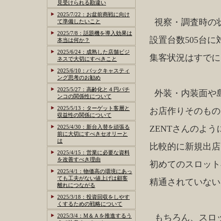
見受けられる勘違い
2025/7/22：お盆前商戦に向け
視察・調査時の
て準備したいこと
2025/7/8：話題機を導入効果は
設置台数505台
本当は何か？
2025/6/24：成熟した店舗ビジ
集客状況はすでに
ネスで大切にすべきこと
2025/6/10：バックキャスティ
ング思考のお勧め
2025/5/27：高齢化と４円パチ
外装・内装面や
ンコの関係性について
2025/5/13：ターゲット客層と
お店作りそのもの
収益性の関係について
2025/4/30：新台入替を頑張る
ZENTさんのよう
前に大切にすべきセオリーと
は
比較的に新規出店
2025/4/15：営業に必要な資料
を改善すべき理由
初めてのスロット
2025/4/1：物価高の環境にあっ
ても工夫がない値上げは顧客
精通されていない
離れにつながる
2025/3/18：投資回収をしやす
くするための戦略について
2025/3/4：M＆Ａを推進するう
もちろん、スロ