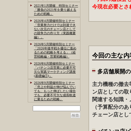
2021年1月開催 特別セミナー
今現在必要とさ
「勝負の2021年を乗り越える
ための戦略」
2026年4月開催特別セミナー
「営業努力だけでは到達でき
ない次元のチェーン店として
の競争力の作り方（実践概要
編）」
2026年5月開催特別セミナー
「2026年後半戦を優位に進め
るための戦略を考える」（経
今回の主な内
営戦略編・営業戦略編）
2026年6月開催特別セミナー
「パチンコ店営業に必要不可
多店舗展開の
欠な実践マーケティング講座
(基礎編①)」
2026年9月開催特別セミナー
主力機種の撤去
「売上や利益が伸び悩んでい
ン店としての取
ても、もっと伸ばしたい場合
でも、必要不可欠な成長軌道
関連する知識・
に乗るための戦略」
（予算配分のあ
チェーン店とし