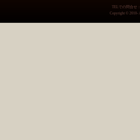
TELでの問合せ：03-5
Copyright © 2010- A