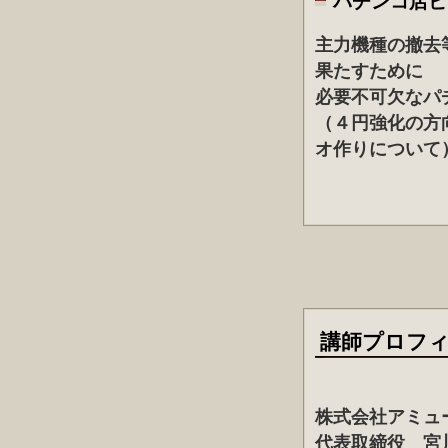
パチンコ店ビ
主力機種の撤去
果たすために
必要不可欠なパ
（４円強化の方
オ作りについて
講師プロフ
株式会社アミュ
代表取締役 宮