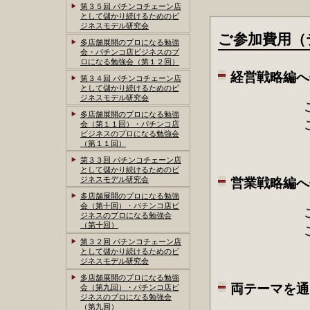
第３５回 パチンコチェーン店
として儲かり続けるためのビ
ジネスモデル研究会
ご参加費用（
多店舗展開のプロになる勉強
会・パチンコ店ビジネスのプ
ロになる勉強会（第１２回）
経営戦略編へ
第３４回 パチンコチェーン店
として儲かり続けるためのビ
ジネスモデル研究会
多店舗展開のプロになる勉強
会（第１１回）・パチンコ店
ビジネスのプロになる勉強会
（第１１回）
第３３回 パチンコチェーン店
として儲かり続けるためのビ
ジネスモデル研究会
営業戦略編へ
多店舗展開のプロになる勉強
会（第十回）・パチンコ店ビ
ジネスのプロになる勉強会
（第十回）
第３２回 パチンコチェーン店
として儲かり続けるためのビ
ジネスモデル研究会
多店舗展開のプロになる勉強
両テーマを通
会（第九回）・パチンコ店ビ
ジネスのプロになる勉強会
（第九回）