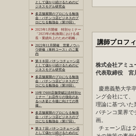
として儲かり続けるためのビ
ジネスモデル研究会
多店舗展開のプロになる勉強
会・パチンコ店ビジネスのプ
ロになる勉強会（第19回）
2023年1月開催 特別セミナー
「2023年の転換期における成
長・業績向上のための戦略」
講師プロフ
2022年11月開催 営業ノウハ
ウ研修（単科コース）のご案
内
第３８回 パチンコチェーン店
株式会社アミュ
として儲かり続けるためのビ
ジネスモデル研究会
代表取締役 宮
多店舗展開のプロになる勉強
会・パチンコ店ビジネスのプ
ロになる勉強会（第18回）
慶應義塾大学卒
10年で600店舗突破記念特別セ
ング会社にて、
ミナー「お店作りの強化のあ
るべき姿と今後に向けての準
理論に基づいた
備」
パチンコ業界で
多店舗展開のプロになる勉強
会・パチンコ店ビジネスのプ
画。
ロになる勉強会（第17回）
チェーン店は２
第３７回 パチンコチェーン店
として儲かり続けるためのビ