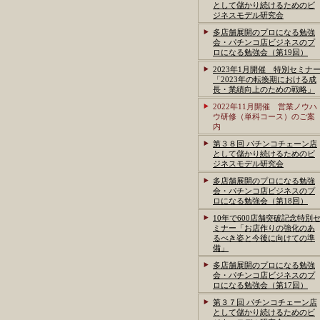
として儲かり続けるためのビ
ジネスモデル研究会
多店舗展開のプロになる勉強
会・パチンコ店ビジネスのプ
ロになる勉強会（第19回）
2023年1月開催 特別セミナ
「2023年の転換期における成
長・業績向上のための戦略」
2022年11月開催 営業ノウハ
ウ研修（単科コース）のご案
内
第３８回 パチンコチェーン店
として儲かり続けるためのビ
ジネスモデル研究会
多店舗展開のプロになる勉強
会・パチンコ店ビジネスのプ
ロになる勉強会（第18回）
10年で600店舗突破記念特別
ミナー「お店作りの強化のあ
るべき姿と今後に向けての準
備」
多店舗展開のプロになる勉強
会・パチンコ店ビジネスのプ
ロになる勉強会（第17回）
第３７回 パチンコチェーン店
として儲かり続けるためのビ