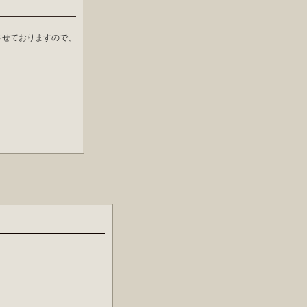
させておりますので、
おりますので、