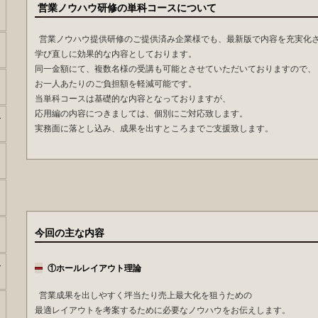
営業ノウハウ研修の単科コースについて
営業ノウハウ提供研修のご提供済み企業様でも、
最新版で内容を充実化
学び直しに効果的な内容としております。
同一金額にて、複数名様の受講も可能とさせていただいて
お一人あたりのご負担額を軽減可能です。
当単科コースは基礎的な内容となっておりますが、
応用編の内容につきましては、個別にご対応致します。
ー
実務面に落とし込み、成果を出すところまでご支援致します。
今回の主な内容
ー
①ホールレイアウト理論
営業成果を出しやすく坪当たり売上最大化を狙うための
最適レイアウトを考案するために必要なノウハウをお伝えします。