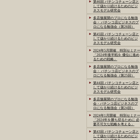
第46回 パチンコチェーン店と
して儲かり続けるためのビジ
ネスモデル研究会
多店舗展開のプロになる勉強
会・ パチンコ店ビジネスのプ
ロになる勉強会（第26回）
第45回 パチンコチェーン店と
して儲かり続けるためのビジ
ネスモデル研究会
2024年5月開催 特別セミナ
「2024年後半戦を 優位に進め
るための戦略」
多店舗展開のプロになる勉強
会・ パチンコ店ビジネスのプ
ロになる勉強会（第25回）
第44回 パチンコチェーン店と
して儲かり続けるためのビジ
ネスモデル研究会
多店舗展開のプロになる勉強
会・パチンコ店ビジネスのプ
ロになる勉強会（第24回）
2024年1月開催 特別セミナ
「2024年を勝ち切るために 必
要不可欠な戦略を考える」
第43回 パチンコチェーン店と
して儲かり続けるためのビジ