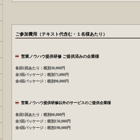
チ
ご参加費用（テキスト代含む・１名様あたり）
営業ノウハウ提供研修 ご提供済みの企業様
各回1回あたり：税別30,000円
全3回パッケージ：税別75,000円
ー
全4回パッケージ：税別90,000円
営業ノウハウ提供研修以外のサービスのご提供企業様
各回1回あたり：税別60,000円
全3回パッケージ：税別150,000円
全4回パッケージ：税別190,000円