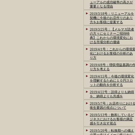
ューアルの成功確率の高さが
重要となる理由
2019/3/18号：リニューアルを
契機に今後のお店作りのあり
方をお客様に提案する
2019/3/25号：【メルマガ読者
の方々にセミナーご招待特
典】これからの環境変化にお
ける市場分析の価値
2019/4/1号：これからの環境
化におけるお客様の分析のあ
り方
2019/4/8号：増収増益基調の
り方を考える
2019/4/15号：今後の環境変化
を理解するために１０円スロ
ットの動向を分析する
2019/4/22号：説得よりも納得
を、納得よりも共感を
2019/5/7号：お店作りにおけ
衛生要因の視点について
2019/5/13号：飽和しているビ
ジネスにおけるお客様の満足
感を引き出す視点
2019/5/20号：転換期への備え
の第一歩はイメージ作りから