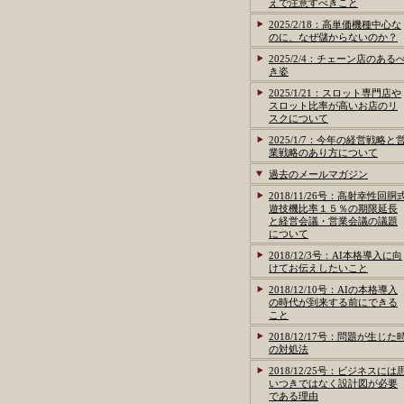
えで注意すべきこと
2025/2/18：高単価機種中心な
のに、なぜ儲からないのか？
2025/2/4：チェーン店のある
き姿
2025/1/21：スロット専門店や
スロット比率が高いお店のリ
スクについて
2025/1/7：今年の経営戦略と
業戦略のあり方について
過去のメールマガジン
2018/11/26号：高射幸性回胴
遊技機比率１５％の期限延長
と経営会議・営業会議の議題
について
2018/12/3号：AI本格導入に向
けてお伝えしたいこと
2018/12/10号：AIの本格導入
の時代が到来する前にできる
こと
2018/12/17号：問題が生じた
の対処法
2018/12/25号：ビジネスには
いつきではなく設計図が必要
である理由