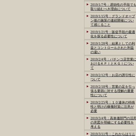
2019/1/7号：遅効性の手段で
取り組むべき理由について
2019/1/15号：グランドオープ
ン後の施策の連続開催につい
て感じること
2019/1/21号：販促手段の最適
化を探る必要性について
2019/1/28号：結果としての利
益とコントロールされた利益
の違い
2019/2/4号：パチンコ店営業
おけるＫＰＩとＫＧＩについ
て
2019/2/12号：お店の誘引性に
ついて
2019/2/18号：営業の足を引っ
張る要因に対する理解の重要
性について
2019/2/25号：１０連休の特殊
性と明けの稼働対策に注意が
必要
2019/3/4号：高単価部門の活
の意図を明確にする必要性を
考える
2019/3/11号：これからはリニ