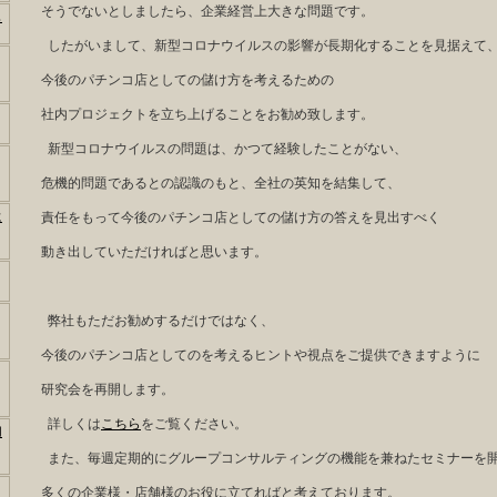
そうでないとしましたら、企業経営上大きな問題です。
も
したがいまして、新型コロナウイルスの影響が長期化することを見据えて
今後のパチンコ店としての儲け方を考えるための
社内プロジェクトを立ち上げることをお勧め致します。
新型コロナウイルスの問題は、かつて経験したことがない、
危機的問題であるとの認識のもと、全社の英知を結集して、
に
責任をもって今後のパチンコ店としての儲け方の答えを見出すべく
動き出していただければと思います。
弊社もただお勧めするだけではなく、
今後のパチンコ店としてのを考えるヒントや視点をご提供できますように
研究会を再開します。
詳しくは
こちら
をご覧ください。
用
また、毎週定期的にグループコンサルティングの機能を兼ねたセミナーを
多くの企業様・店舗様のお役に立てればと考えております。