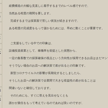
経費構造の大幅な見直しに着手するまでのレベル感ですので、
当然ある程度の期間を要します。
べ
完成するまでは採算面で苦しい状況が続きますので、
ある程度の完成度をもって儲かるためには、早めに動くことが重要です。
営
ご支援をしている中での印象は、
設備投資産業として、稼働率を前提とした状態から、
式
一定の集客数での採算確保の視点という方向性が採用できるお店はまだマシ
そうでない場合のお店への解決策で差が出るとの印象です。
新型コロナウイルスの影響が長期化するとしましたら、
そうしたお店への解決策で企業間で大きな収益性の差が出ることは
間違いないと確信しております。
時
そのためにも、すぐに答えを見出せなくとも
思
誰かが責任をもって考えているのであれば良いのですが、