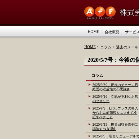
HOME
会社概要
サービ
HOME
コラム
過去のメール
2020/5/7号：
コラム
2025/9/30：現状のチェーン店
経営の収益性の不思議さ
2025/9/16：立地が不利なお店
のセオリー
2025/9/2：LT3.0プラスの導入
からお盆前商戦をふまえて検
証すべきこと
2025/8/19：投資回収を真剣に
議論すべき理由
2025/8/5：増台リニューアル