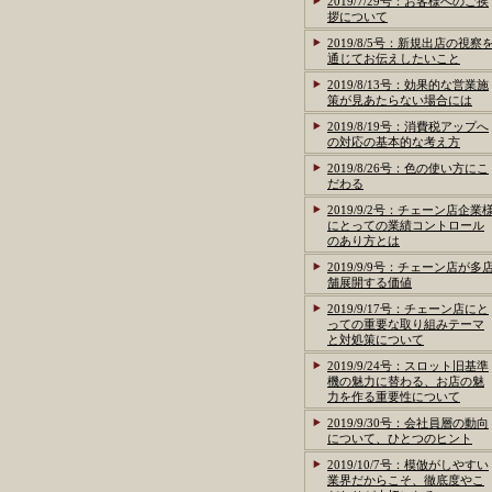
2019/7/29号：お客様へのご挨
拶について
2019/8/5号：新規出店の視察
通じてお伝えしたいこと
2019/8/13号：効果的な営業施
策が見あたらない場合には
2019/8/19号：消費税アップへ
の対応の基本的な考え方
2019/8/26号：色の使い方にこ
だわる
2019/9/2号：チェーン店企業
にとっての業績コントロール
のあり方とは
2019/9/9号：チェーン店が多
舗展開する価値
2019/9/17号：チェーン店にと
っての重要な取り組みテーマ
と対処策について
2019/9/24号：スロット旧基準
機の魅力に替わる、お店の魅
力を作る重要性について
2019/9/30号：会社員層の動向
について、ひとつのヒント
2019/10/7号：模倣がしやすい
業界だからこそ、徹底度やこ