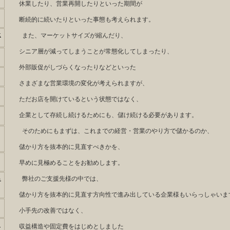
休業したり、営業再開したりといった期間が
断続的に続いたりといった事態も考えられます。
は
また、マーケットサイズが縮んだり、
シニア層が減ってしまうことが常態化してしまったり、
外部販促がしづらくなったりなどといった
さまざまな営業環境の変化が考えられますが、
ただお店を開けているという状態ではなく、
企業として存続し続けるためにも、儲け続ける必要があります。
そのためにもまずは、これまでの経営・営業のやり方で儲かるのか、
儲かり方を抜本的に見直すべきかを、
早めに見極めることをお勧めします。
っ
弊社のご支援先様の中では、
儲かり方を抜本的に見直す方向性で進み出している企業様もいらっしゃいま
小手先の改善ではなく、
う
収益構造や固定費をはじめとしました