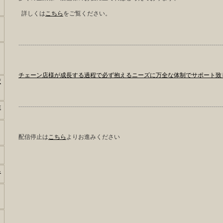
詳しくは
こちら
をご覧ください。
------------------------------------------------------------------------------------------------------
チェーン店様が成長する過程で必ず抱えるニーズに万全な体制でサポート致
変
------------------------------------------------------------------------------------------------------
作
配信停止は
こちら
よりお進みください
る