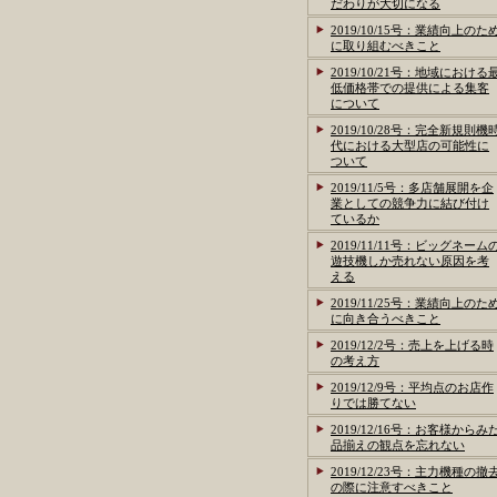
だわりが大切になる
2019/10/15号：業績向上のた
に取り組むべきこと
2019/10/21号：地域における
低価格帯での提供による集客
について
2019/10/28号：完全新規則機
代における大型店の可能性に
ついて
2019/11/5号：多店舗展開を企
業としての競争力に結び付け
ているか
2019/11/11号：ビッグネーム
遊技機しか売れない原因を考
える
2019/11/25号：業績向上のた
に向き合うべきこと
2019/12/2号：売上を上げる時
の考え方
2019/12/9号：平均点のお店作
りでは勝てない
2019/12/16号：お客様からみ
品揃えの観点を忘れない
2019/12/23号：主力機種の撤
の際に注意すべきこと