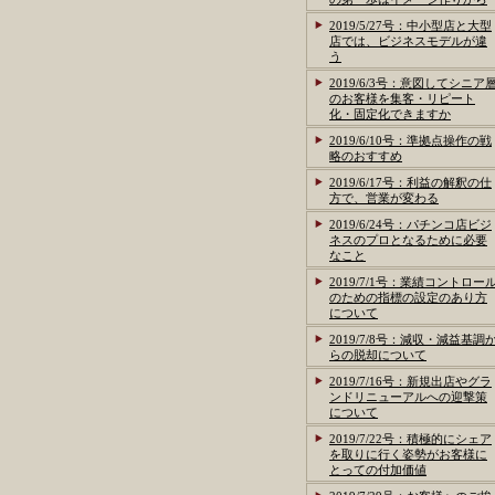
2019/5/27号：中小型店と大型
店では、ビジネスモデルが違
う
2019/6/3号：意図してシニア
のお客様を集客・リピート
化・固定化できますか
2019/6/10号：準拠点操作の戦
略のおすすめ
2019/6/17号：利益の解釈の仕
方で、営業が変わる
2019/6/24号：パチンコ店ビジ
ネスのプロとなるために必要
なこと
2019/7/1号：業績コントロー
のための指標の設定のあり方
について
2019/7/8号：減収・減益基調
らの脱却について
2019/7/16号：新規出店やグラ
ンドリニューアルへの迎撃策
について
2019/7/22号：積極的にシェア
を取りに行く姿勢がお客様に
とっての付加価値