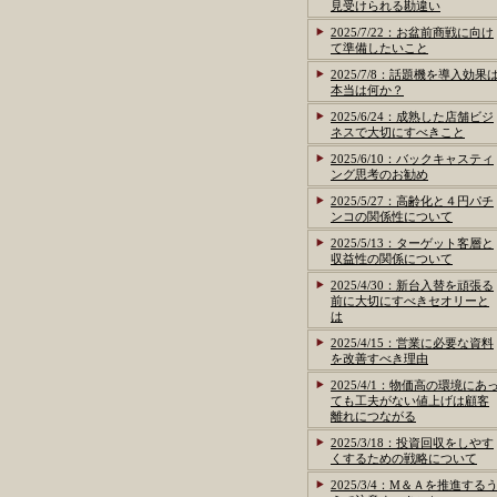
見受けられる勘違い
2025/7/22：お盆前商戦に向け
て準備したいこと
2025/7/8：話題機を導入効果
本当は何か？
2025/6/24：成熟した店舗ビジ
ネスで大切にすべきこと
2025/6/10：バックキャスティ
ング思考のお勧め
2025/5/27：高齢化と４円パチ
ンコの関係性について
2025/5/13：ターゲット客層と
収益性の関係について
2025/4/30：新台入替を頑張る
前に大切にすべきセオリーと
は
2025/4/15：営業に必要な資料
を改善すべき理由
2025/4/1：物価高の環境にあ
ても工夫がない値上げは顧客
離れにつながる
2025/3/18：投資回収をしやす
くするための戦略について
2025/3/4：M＆Ａを推進する