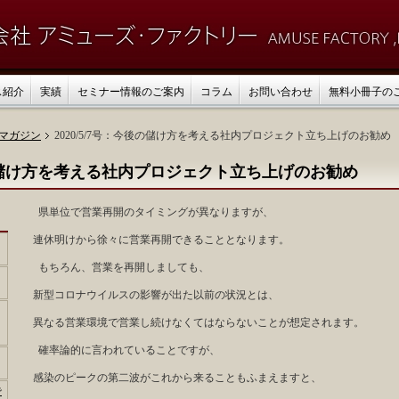
ス紹介
実績
セミナー情報のご案内
コラム
お問い合わせ
無料小冊子の
マガジン
2020/5/7号：今後の儲け方を考える社内プロジェクト立ち上げのお勧め
今後の儲け方を考える社内プロジェクト立ち上げのお勧め
県単位で営業再開のタイミングが異なりますが、
連休明けから徐々に営業再開できることとなります。
もちろん、営業を再開しましても、
新型コロナウイルスの影響が出た以前の状況とは、
異なる営業環境で営業し続けなくてはならないことが想定されます。
確率論的に言われていることですが、
感染のピークの第二波がこれから来ることもふまえますと、
で