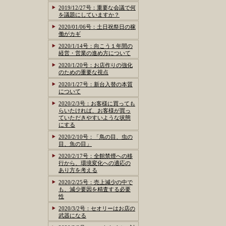
2019/12/27号：重要な会議で何
を議題にしていますか？
2020/01/06号：土日祝祭日の稼
働がカギ
2020/1/14号：向こう１年間の
経営・営業の進め方について
2020/1/20号：お店作りの強化
のための重要な視点
2020/1/27号：新台入替の本質
について
2020/2/3号：お客様に買っても
らいたければ、お客様が買っ
ていただきやすいような状態
にする
2020/2/10号：「鳥の目、虫の
目、魚の目」
2020/2/17号：全館禁煙への移
行から、環境変化への適応の
あり方を考える
2020/2/25号：売上減少の中で
も、減少要因を精査する必要
性
2020/3/2号：セオリーはお店の
武器になる