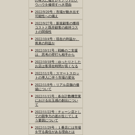
の導入に備えレイアウトのノ
ウハウを修得すべき理由
2022/9/20号：市場が動き出す
可能性への備え
2022/9/27号：新規顧客の獲得
コストと既存顧客の維持コス
トの関係性
2022/10/4号：現在の利益か、
将来の利益か
2022/10/11号：戦略のご支援
は、思考の壁打ち相手から
2022/10/18号：ゆったりとした
お店は客滞在時間が長くなる
2022/11/1号：スマートスロッ
トの導入に伴う市場の変化
2022/11/8号：リアル店舗の価
値について
2022/11/15号：各台計数機営業
における出玉感の創出につい
て
2022/11/22号：チェーン店とし
ての競争力の差が生じてしま
う要因について
2022/11/29号：１番店には市場
を守る責任がある理由とは