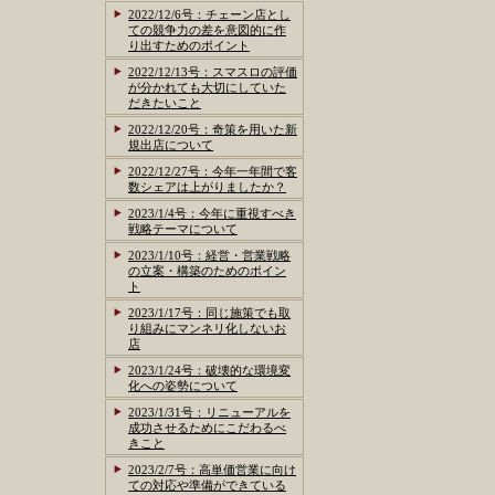
2022/12/6号：チェーン店とし
ての競争力の差を意図的に作
り出すためのポイント
2022/12/13号：スマスロの評価
が分かれても大切にしていた
だきたいこと
2022/12/20号：奇策を用いた新
規出店について
2022/12/27号：今年一年間で客
数シェアは上がりましたか？
2023/1/4号：今年に重視すべき
戦略テーマについて
2023/1/10号：経営・営業戦略
の立案・構築のためのポイン
ト
2023/1/17号：同じ施策でも取
り組みにマンネリ化しないお
店
2023/1/24号：破壊的な環境変
化への姿勢について
2023/1/31号：リニューアルを
成功させるためにこだわるべ
きこと
2023/2/7号：高単価営業に向け
ての対応や準備ができている