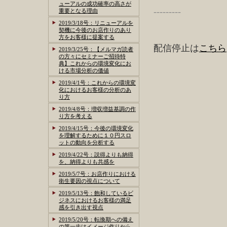
ューアルの成功確率の高さが
---------
重要となる理由
2019/3/18号：リニューアルを
契機に今後のお店作りのあり
方をお客様に提案する
配信停止は
こちら
2019/3/25号：【メルマガ読者
の方々にセミナーご招待特
典】これからの環境変化にお
ける市場分析の価値
2019/4/1号：これからの環境変
化におけるお客様の分析のあ
り方
2019/4/8号：増収増益基調の作
り方を考える
2019/4/15号：今後の環境変化
を理解するために１０円スロ
ットの動向を分析する
2019/4/22号：説得よりも納得
を、納得よりも共感を
2019/5/7号：お店作りにおける
衛生要因の視点について
2019/5/13号：飽和しているビ
ジネスにおけるお客様の満足
感を引き出す視点
2019/5/20号：転換期への備え
の第一歩はイメージ作りから