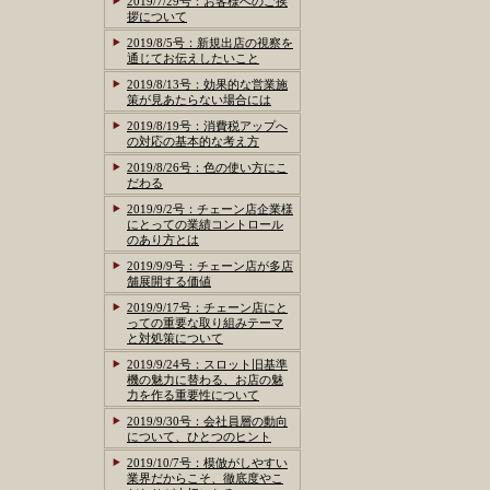
2019/7/29号：お客様へのご挨
拶について
2019/8/5号：新規出店の視察を
通じてお伝えしたいこと
2019/8/13号：効果的な営業施
策が見あたらない場合には
2019/8/19号：消費税アップへ
の対応の基本的な考え方
2019/8/26号：色の使い方にこ
だわる
2019/9/2号：チェーン店企業様
にとっての業績コントロール
のあり方とは
2019/9/9号：チェーン店が多店
舗展開する価値
2019/9/17号：チェーン店にと
っての重要な取り組みテーマ
と対処策について
2019/9/24号：スロット旧基準
機の魅力に替わる、お店の魅
力を作る重要性について
2019/9/30号：会社員層の動向
について、ひとつのヒント
2019/10/7号：模倣がしやすい
業界だからこそ、徹底度やこ