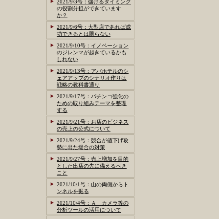
2021/9/3号：儲けるタイミング
の役割分担ができています
か？
2021/9/6号：大型店であれば成
功できるとは限らない
2021/9/10号：イノベーション
のジレンマが起きているかも
しれない
2021/9/13号：アパホテルのシ
ェアアップのシナリオ作りは
戦略の教科書通り
2021/9/17号：パチンコ強化の
ための取り組みテーマを整理
する
2021/9/21号：お店のビジネス
の売上の公式について
2021/9/24号：競合が値下げ攻
勢に出た場合の対策
2021/9/27号：売上増加を目的
とした出店の先に備えるべき
こと
2021/10/1号：山の両側からト
ンネルを掘る
2021/10/4号：ＡＩカメラ等の
分析ツールの活用について