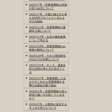
2020/5/7号：営業再開時の市場
の見つめ方について
2020/5/7号：今後の儲け方を考
える社内プロジェクト立ち上
げのお勧め
2020/5/11号：営業再開時の業
績向上策について
2020/5/13号：自店の優良顧客
について考える
2020/5/18号：営業再開後のお
客様の動向について
2020/5/20号：大きな環境変化
のなかでの分析について
2020/5/25号：今こそ、適者生
存の法則の考え方が活きてく
る
2020/5/27号：営業再開したば
かりやこれから営業再開する
際のお勧めの取り組み
2020/6/1号：営業再開後の戻り
状況の違いを分析しています
か？
2020/6/3号：お客様が来店する
キッカケ作りについて