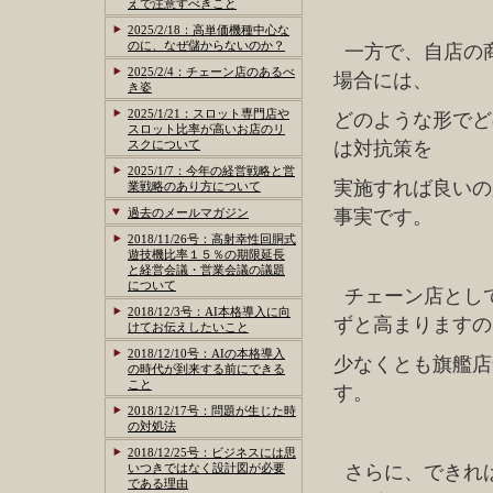
えで注意すべきこと
2025/2/18：高単価機種中心な
のに、なぜ儲からないのか？
一方で、自店の
2025/2/4：チェーン店のあるべ
場合には、
き姿
2025/1/21：スロット専門店や
どのような形でど
スロット比率が高いお店のリ
スクについて
は対抗策を
2025/1/7：今年の経営戦略と営
実施すれば良いの
業戦略のあり方について
過去のメールマガジン
事実です。
2018/11/26号：高射幸性回胴式
遊技機比率１５％の期限延長
と経営会議・営業会議の議題
について
チェーン店とし
2018/12/3号：AI本格導入に向
ずと高まりますの
けてお伝えしたいこと
2018/12/10号：AIの本格導入
少なくとも旗艦店
の時代が到来する前にできる
こと
す。
2018/12/17号：問題が生じた時
の対処法
2018/12/25号：ビジネスには思
いつきではなく設計図が必要
さらに、できれ
である理由