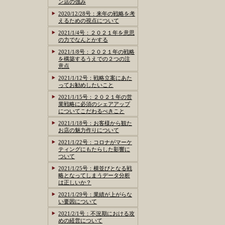
ン店の強み
2020/12/28号：来年の戦略を考
えるための視点について
2021/1/4号：２０２１年を意思
の力でなんとかする
2021/1/8号：２０２１年の戦略
を構築するうえでの２つの注
意点
2021/1/12号：戦略立案にあた
ってお勧めしたいこと
2021/1/15号：２０２１年の営
業戦略に必須のシェアアップ
についてこだわるべきこと
2021/1/18号：お客様から観た
お店の魅力作りについて
2021/1/22号：コロナがマーケ
ティングにもたらした影響に
ついて
2021/1/25号：横並びとなる戦
略となってしまうデータ分析
は正しいか？
2021/1/29号：業績が上がらな
い要因について
2021/2/1号：不況期における攻
めの経営について