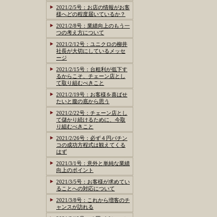
2021/2/5号：お店の情報がお客
様へどの程度届いているか？
2021/2/8号：業績向上のもう一
つの考え方について
2021/2/12号：ユニクロの柳井
社長が大切にしているメッセ
ージ
2021/2/15号：台粗利が低下す
るからこそ、チェーン店とし
て取り組むべきこと
2021/2/19号：お客様を喜ばせ
たいと腹の底から思う
2021/2/22号：チェーン店とし
て儲かり続けるために、今取
り組むべきこと
2021/2/26号：必ず４円パチン
コの成功方程式は観えてくる
はず
2021/3/1号：意外と単純な業績
向上のポイント
2021/3/5号：お客様が求めてい
ることへの対応について
2021/3/8号：これから増客のチ
ャンスが訪れる