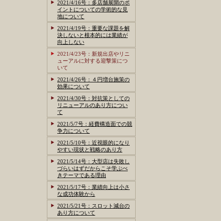
2021/4/16号：多店舗展開のポ
イントについての学術的な見
地について
2021/4/19号：重要な課題を解
決しないと根本的には業績が
向上しない
2021/4/23号：新規出店やリニ
ューアルに対する迎撃策につ
いて
2021/4/26号：４円増台施策の
効果について
2021/4/30号：対抗策としての
リニューアルのあり方につい
て
2021/5/7号：経費構造面での競
争力について
2021/5/10号：近視眼的になり
やすい現状と戦略のあり方
2021/5/14号：大型店は失敗し
づらいはずだからこそ学ぶべ
きテーマである理由
2021/5/17号：業績向上は小さ
な成功体験から
2021/5/21号：スロット減台の
あり方について