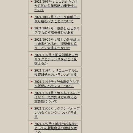
2021/10/8号：１１月からの４
か月間の営業戦略の重要性に
ついて
2021/10/12号：ピーク稼働日に
取り組むべきことについて
2021/10/19号：成熟したビジネ
スでも必ず成長分野がある
2021/10/26号：努力の延長線上
に未来があるか、理想像を追
うことで未来をつかむか
2021/11/2号：旧規則機撤去の
リスクとチャンスをどこに見
据えるか
2021/11/9号：リニューアルは
投資対効果のバランスが重要
2021/11/16号：Web販促とリア
ル販促のバランスについて
2021/11/24号：魚を与えるので
はなく、魚の釣り方を教える
重要性について
2021/11/30号：グランドオープ
ンのタイミングについて考え
る
2021/12/7号：地域のお客様に
とっての新規出店の価値を考
える