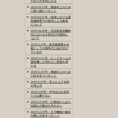
だわりが大切になる
2019/10/15号：業績向上のため
に取り組むべきこと
2019/10/21号：地域における最
低価格帯での提供による集客
について
2019/10/28号：完全新規則機時
代における大型店の可能性に
ついて
2019/11/5号：多店舗展開を企
業としての競争力に結び付け
ているか
2019/11/11号：ビッグネームの
遊技機しか売れない原因を考
える
2019/11/25号：業績向上のため
に向き合うべきこと
2019/12/2号：売上を上げる時
の考え方
2019/12/9号：平均点のお店作
りでは勝てない
2019/12/16号：お客様からみた
品揃えの観点を忘れない
2019/12/23号：主力機種の撤去
の際に注意すべきこと