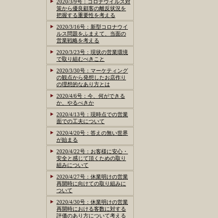
2020/3/9号：コロナウイルス対
策から優良顧客の離反状況を
把握する重要性を考える
2020/3/16号：新型コロナウイ
ルス問題をふまえて、当面の
営業戦略を考える
2020/3/23号：現状の営業環境
で取り組むべきこと
2020/3/30号：マーケティング
の観点から発想したお店作り
の理想的なあり方とは
2020/4/6号：今、何ができる
か、やるべきか
2020/4/13号：現時点での営業
面での工夫について
2020/4/20号：答えの無い世界
が始まる
2020/4/22号：お客様に安心・
安全と感じて頂くための取り
組みについて
2020/4/27号：休業明けの営業
再開時に向けての取り組みに
ついて
2020/4/30号：休業明けの営業
再開時における客数に対する
評価のあり方について考える