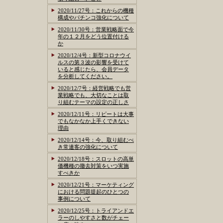
2020/11/27号：これからの機種
構成やパチンコ強化について
2020/11/30号：営業戦略面で今
年の１２月をどう位置付ける
か
2020/12/4号：新型コロナウイ
ルスの第３波の影響を受けて
いると感じたら、会員データ
を分析してください。
2020/12/7号：経営戦略でも営
業戦略でも、大切なことは取
り組むテーマの設定の正しさ
2020/12/11号：リピートは大事
でもなかなか上手くできない
理由
2020/12/14号：今、取り組むべ
き常連客の強化について
2020/12/18号：スロットの高単
価機種の撤去対策をいつ実施
すべきか
2020/12/21号：マーケティング
における問題提起のひとつの
事例について
2020/12/25号：トライアンドエ
ラーのしやすさと数がチェー