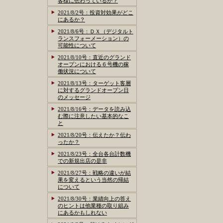
客様に伝わっているか？
2021/8/2号：投資対効果がどこ
にあるか？
2021/8/6号：ＤＸ（デジタルト
ランスフォーメーション）の
可能性について
2021/8/10号：直近のグランド
オープンにおける６号機の稼
働状況について
2021/8/13号：ターゲット客層
に対するグランドオープン日
のメッセージ
2021/8/16号：データを読み込
む際に注意したい基本的なこ
と
2021/8/20号：伝えたか？伝わ
ったか？
2021/8/23号：全台各台計数機
での新規出店の是非
2021/8/27号：戦略の違いが結
果を変えるという当然の帰結
について
2021/8/30号：業績向上の答え
のヒントは他業種の取り組み
にあるかもしれない