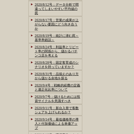
2020/8/12号：データ分析で間
違ってしまいやすい平均値の
罠
2020/8/17号：営業の成果が上
がらない要因にどう向き合う
か
2020/8/19号：統計に潜む罠～
基準率錯誤～
2020/8/24号：利益率とリピー
ト率の関係から、儲かるパチ
ンコ店を考える
2020/8/28号：固定客育成のシ
ナリオを持っていますか？
2020/8/31号：品揃えのあり方
から儲かる余地を探る
2020/9/4号：戦略的経費の定義
と適正化比率について
2020/9/7号：儲けるためには投
資サイクルを意識すべき
2020/9/11号：新台入替で客数
シェアを上げられるか？
2020/9/14号：最低価格帯の導
入と付加価値による単価アッ
プ