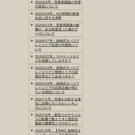
2020/6/8号：営業再開後の市場
の状況について
2020/6/10号：今の時期の新規
出店に対する考察
2020/6/15号：営業再開後の稼
働が、ある程度戻った後のテ
ーマについて
2020/6/17号：加熱式タバコプ
レイエリア設置の可能性につ
いて
2020/6/22号：マーケットサイ
ズを把握していますか？
2020/6/24号：加熱式タバコプ
レイエリアと禁煙エリアの設
置比率はどうあるべきか？
2020/6/29号：加熱式タバコプ
レイエリアの設置店舗が増え
ている現状について
2020/7/1号：市場を分析する場
合に必要なロジカルシンキン
グについて
2020/7/6号：新型コロナウイル
スの影響で観えてきた固定化
施策の重要性とそのポイント
2020/7/8号：【号外】加熱式タ
バコプレイエリアの成功の方