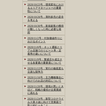
2020/10/23号：環境変化におけ
るエリアマネージャーの重要
性について
2020/10/26号：薄利多売の是非
を考える
2020/10/30号：新規顧客の獲得
が難しくなった時に必要な発
想
2020/11/2号：付加価値作りに
おけるポイント
2020/11/6号：ネット通販とリ
アル店舗でのリピート率・定
着率の違いについて
2020/11/9号：繁盛店を成立さ
せる各要素の重要度について
2020/11/13号：実行の徹底度も
立派な競争力
2020/11/16号：主力機種撤去に
向けてのお店の対応について
2020/11/20号：環境が悪いとき
ほど、戦略の優劣が企業業績
に表れる
2020/11/24号：新型コロナウイ
ルス第３波に向けて営業面で
取り組むべきこと