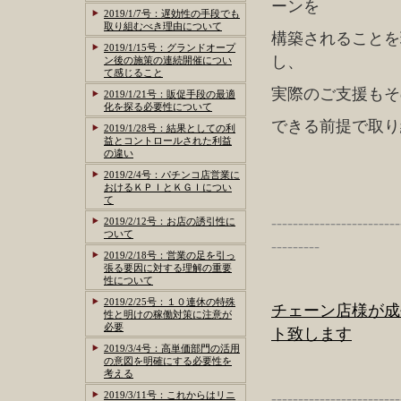
ーンを
2019/1/7号：遅効性の手段でも
取り組むべき理由について
構築されることを
2019/1/15号：グランドオープ
し、
ン後の施策の連続開催につい
て感じること
実際のご支援もそ
2019/1/21号：販促手段の最適
化を探る必要性について
できる前提で取り
2019/1/28号：結果としての利
益とコントロールされた利益
の違い
2019/2/4号：パチンコ店営業に
おけるＫＰＩとＫＧＩについ
て
------------------------
2019/2/12号：お店の誘引性に
ついて
---------
2019/2/18号：営業の足を引っ
張る要因に対する理解の重要
性について
2019/2/25号：１０連休の特殊
チェーン店様が成
性と明けの稼働対策に注意が
必要
ト致します
2019/3/4号：高単価部門の活用
の意図を明確にする必要性を
考える
2019/3/11号：これからはリニ
------------------------