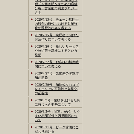
程式を解き明かすための店舗
分析・営業能力調査プロジェ
クト
2020/7/13号：チェーン店同士
の競争の時代における営業強
化の理想的な姿を考える
2020/7/15号：喫煙者に向けた
お店作りについて考える
2020/7/20号：新しいサービス
や技術等を武器にするという
発想
2020/7/22号：お客様の離席時
間について考える
2020/7/27号：繁忙期の客数増
加が勝負
2020/7/29号：加熱式タバコプ
レイエリアの可能性と差別化
の必要性
2020/8/3号：業績を上げるため
に持つべき姿勢について
2020/8/5号：間違いが起こりや
すい相関関係と因果関係につ
いて
2020/8/11号：ピーク稼働にこ
だわり続ける