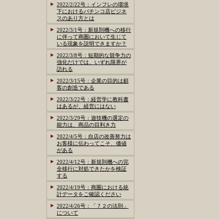
2022/2/22号：インフレの環境
下におけるパチンコ店ビジネ
スのあり方とは
2022/3/1号：新規則機への移行
に伴って商圏において生じて
いる現象を説明できますか？
2022/3/8号：短期的な競争力の
強化だけでは、いずれ限界が
訪れる
2022/3/15号：企業の目的は顧
客の創造である
2022/3/22号：経営学に教科書
はあるが、経営にはない
2022/3/29号：遊技機の選定の
能力は、商品の目利き力
2022/4/5号：自店の改善努力は
お客様に伝わってこそ、価値
がある
2022/4/12号：新規則機への完
全移行に対処できたかを検証
する
2022/4/19号：商圏における統
計データをご確認ください
2022/4/26号：「７２の法則」
について