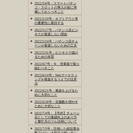
2022/5/6号：スマートパチン
コ・スロットの導入の前に準
備しておくべきこと
2022/5/10号：オプトアウト率
の重要性に着目する
2022/5/17号：パチンコ店ビジ
ネスが衰退しない理由
2022/5/24号：パチンコ店チェ
ーンが衰退しないための工夫
2022/5/31号：ビジネスで儲け
るための本質
2022/6/7号：今、営業面で取り
組むべきこと
2022/6/14号：Webマーケティ
ングを推進するうえでの注意
点
2022/6/21号：業績を上げるた
めに大切なこと
2022/6/28号：店舗数を増やす
ために大切なこと
2022/7/4号：【号外】チェーン
店としての業績向上のあり方
と繁忙月のフル活用について
2022/7/5号：圧倒した総設置台
数ではない大型店の戦い方に