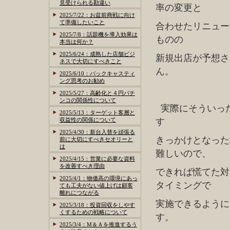
見受けられる勘違い
率の変更と
2025/7/22：お盆前商戦に向け
て準備したいこと
合わせたリニュー
2025/7/8：話題機を導入効果は
ものの
本当は何か？
2025/6/24：成熟した店舗ビジ
新規出店が予想さ
ネスで大切にすべきこと
ん。
2025/6/10：バックキャスティ
ング思考のお勧め
2025/5/27：高齢化と４円パチ
ンコの関係性について
実際にそういっ
2025/5/13：ターゲット客層と
収益性の関係について
す
2025/4/30：新台入替を頑張る
きっかけとなった
前に大切にすべきセオリーと
は
難しいので、
2025/4/15：営業に必要な資料
を改善すべき理由
できれば慌てた対
2025/4/1：物価高の環境にあっ
タイミングで
ても工夫がない値上げは顧客
離れにつながる
実施できるように
2025/3/18：投資回収をしやす
くするための戦略について
す。
2025/3/4：M＆Ａを推進するう