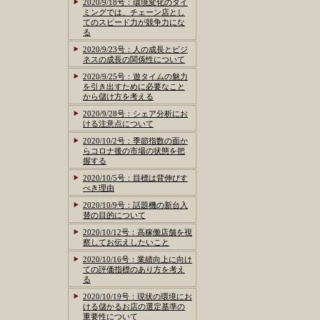
2020/9/18号：環境変化のタイ
ミングでは、チェーン店とし
てのスピード力が競争力にな
る
2020/9/23号：人の成長とビジ
ネスの成長の関係性について
2020/9/25号：遊タイムの魅力
を引き出すために必要なこと
から儲け方を考える
2020/9/28号：シェア分析にお
ける注意点について
2020/10/2号：季節指数の面か
らコロナ後の市場の状態を把
握する
2020/10/5号：目標は背伸びす
べき理由
2020/10/9号：話題機の新台入
替の目的について
2020/10/12号：高稼働店舗を視
察してお伝えしたいこと
2020/10/16号：業績向上に向け
ての評価指標のあり方を考え
る
2020/10/19号：現状の環境にお
ける儲かるお店の選定基準の
重要性について