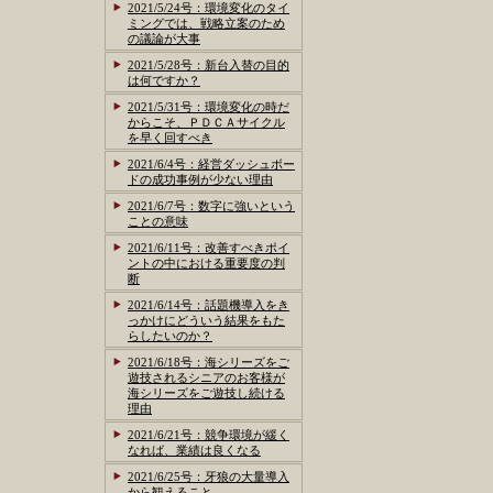
2021/5/24号：環境変化のタイ
ミングでは、戦略立案のため
の議論が大事
2021/5/28号：新台入替の目的
は何ですか？
2021/5/31号：環境変化の時だ
からこそ、ＰＤＣＡサイクル
を早く回すべき
2021/6/4号：経営ダッシュボー
ドの成功事例が少ない理由
2021/6/7号：数字に強いという
ことの意味
2021/6/11号：改善すべきポイ
ントの中における重要度の判
断
2021/6/14号：話題機導入をき
っかけにどういう結果をもた
らしたいのか？
2021/6/18号：海シリーズをご
遊技されるシニアのお客様が
海シリーズをご遊技し続ける
理由
2021/6/21号：競争環境が緩く
なれば、業績は良くなる
2021/6/25号：牙狼の大量導入
から観えること