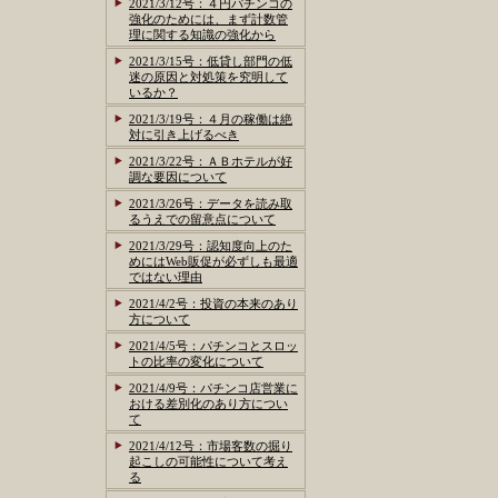
2021/3/12号：４円パチンコの
強化のためには、まず計数管
理に関する知識の強化から
2021/3/15号：低貸し部門の低
迷の原因と対処策を究明して
いるか？
2021/3/19号：４月の稼働は絶
対に引き上げるべき
2021/3/22号：ＡＢホテルが好
調な要因について
2021/3/26号：データを読み取
るうえでの留意点について
2021/3/29号：認知度向上のた
めにはWeb販促が必ずしも最適
ではない理由
2021/4/2号：投資の本来のあり
方について
2021/4/5号：パチンコとスロッ
トの比率の変化について
2021/4/9号：パチンコ店営業に
おける差別化のあり方につい
て
2021/4/12号：市場客数の掘り
起こしの可能性について考え
る