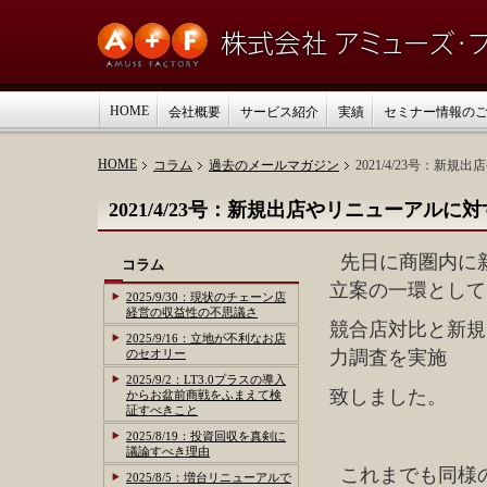
HOME
会社概要
サービス紹介
実績
セミナー情報の
HOME
コラム
過去のメールマガジン
2021/4/23号：
2021/4/23号：新規出店やリニューアル
先日に商圏内に
コラム
立案の一環として
2025/9/30：現状のチェーン店
経営の収益性の不思議さ
競合店対比と新規
2025/9/16：立地が不利なお店
のセオリー
力調査を実施
2025/9/2：LT3.0プラスの導入
致しました。
からお盆前商戦をふまえて検
証すべきこと
2025/8/19：投資回収を真剣に
議論すべき理由
これまでも同様
2025/8/5：増台リニューアルで