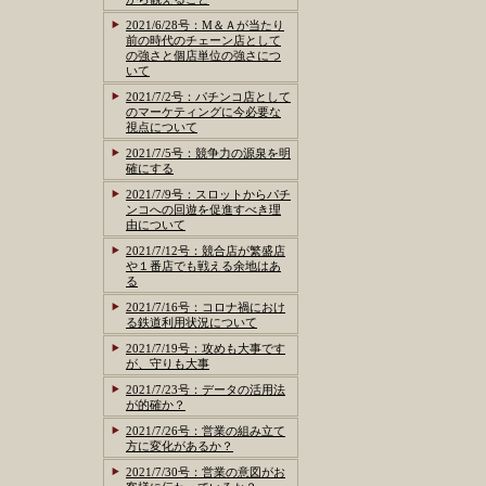
2021/6/28号：M＆Ａが当たり
前の時代のチェーン店として
の強さと個店単位の強さにつ
いて
2021/7/2号：パチンコ店として
のマーケティングに今必要な
視点について
2021/7/5号：競争力の源泉を明
確にする
2021/7/9号：スロットからパチ
ンコへの回遊を促進すべき理
由について
2021/7/12号：競合店が繁盛店
や１番店でも戦える余地はあ
る
2021/7/16号：コロナ禍におけ
る鉄道利用状況について
2021/7/19号：攻めも大事です
が、守りも大事
2021/7/23号：データの活用法
が的確か？
2021/7/26号：営業の組み立て
方に変化があるか？
2021/7/30号：営業の意図がお