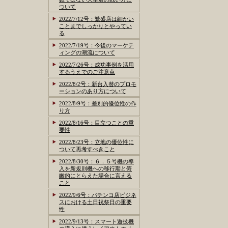
ついて
2022/7/12号：繁盛店は細かい
ことまでしっかりとやってい
る
2022/7/19号：今後のマーケテ
ィングの潮流について
2022/7/26号：成功事例を活用
するうえでのご注意点
2022/8/2号：新台入替のプロモ
ーションのあり方について
2022/8/9号：差別的優位性の作
り方
2022/8/16号：目立つことの重
要性
2022/8/23号：立地の優位性に
ついて再考すべきこと
2022/8/30号：６．５号機の導
入を新規則機への移行期と俯
瞰的にとらえた場合に言える
こと
2022/9/6号：パチンコ店ビジネ
スにおける土日祝祭日の重要
性
2022/9/13号：スマート遊技機