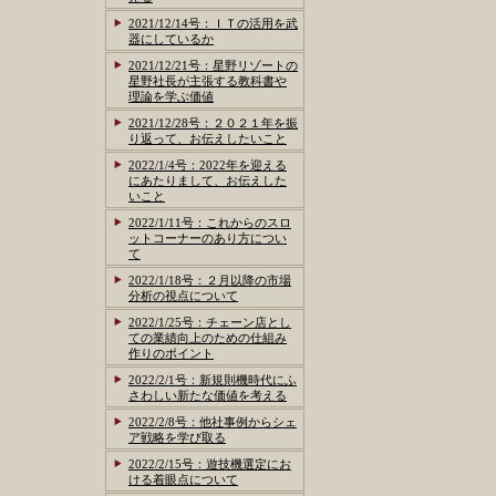
2021/12/14号：ＩＴの活用を武
器にしているか
2021/12/21号：星野リゾートの
星野社長が主張する教科書や
理論を学ぶ価値
2021/12/28号：２０２１年を振
り返って、お伝えしたいこと
2022/1/4号：2022年を迎える
にあたりまして、お伝えした
いこと
2022/1/11号：これからのスロ
ットコーナーのあり方につい
て
2022/1/18号：２月以降の市場
分析の視点について
2022/1/25号：チェーン店とし
ての業績向上のための仕組み
作りのポイント
2022/2/1号：新規則機時代にふ
さわしい新たな価値を考える
2022/2/8号：他社事例からシェ
ア戦略を学び取る
2022/2/15号：遊技機選定にお
ける着眼点について