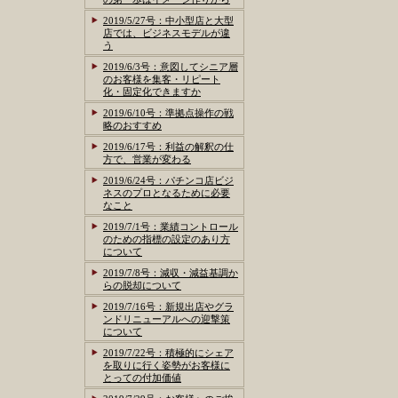
2019/5/27号：中小型店と大型
店では、ビジネスモデルが違
う
2019/6/3号：意図してシニア層
のお客様を集客・リピート
化・固定化できますか
2019/6/10号：準拠点操作の戦
略のおすすめ
2019/6/17号：利益の解釈の仕
方で、営業が変わる
2019/6/24号：パチンコ店ビジ
ネスのプロとなるために必要
なこと
2019/7/1号：業績コントロール
のための指標の設定のあり方
について
2019/7/8号：減収・減益基調か
らの脱却について
2019/7/16号：新規出店やグラ
ンドリニューアルへの迎撃策
について
2019/7/22号：積極的にシェア
を取りに行く姿勢がお客様に
とっての付加価値