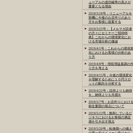
ューアルの成功確率の高さが
重要となる理由
2019/3/18号：リニューアルを
契機に今後のお店作りのあり
方をお客様に提案する
2019/3/25号：【メルマガ読者
の方々にセミナーご招待特
典】これからの環境変化にお
ける市場分析の価値
2019/4/1号：これからの環境
化におけるお客様の分析のあ
り方
2019/4/8号：増収増益基調の
り方を考える
2019/4/15号：今後の環境変化
を理解するために１０円スロ
ットの動向を分析する
2019/4/22号：説得よりも納得
を、納得よりも共感を
2019/5/7号：お店作りにおけ
衛生要因の視点について
2019/5/13号：飽和しているビ
ジネスにおけるお客様の満足
感を引き出す視点
2019/5/20号：転換期への備え
の第一歩はイメージ作りから