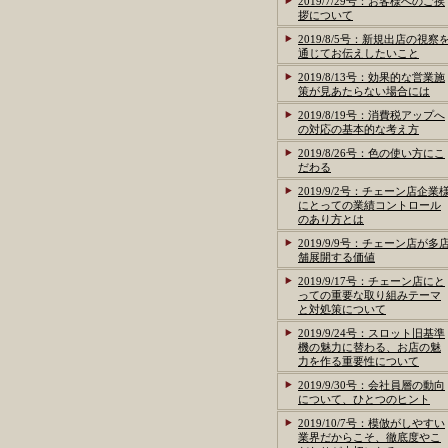
2019/7/29号：お客様へのご挨
拶について
2019/8/5号：新規出店の視察
通じてお伝えしたいこと
2019/8/13号：効果的な営業施
策が見あたらない場合には
2019/8/19号：消費税アップへ
の対応の基本的な考え方
2019/8/26号：色の使い方にこ
だわる
2019/9/2号：チェーン店企業
にとっての業績コントロール
のあり方とは
2019/9/9号：チェーン店が多
舗展開する価値
2019/9/17号：チェーン店にと
っての重要な取り組みテーマ
と対処策について
2019/9/24号：スロット旧基準
機の魅力に替わる、お店の魅
力を作る重要性について
2019/9/30号：会社員層の動向
について、ひとつのヒント
2019/10/7号：模倣がしやすい
業界だからこそ、徹底度やこ