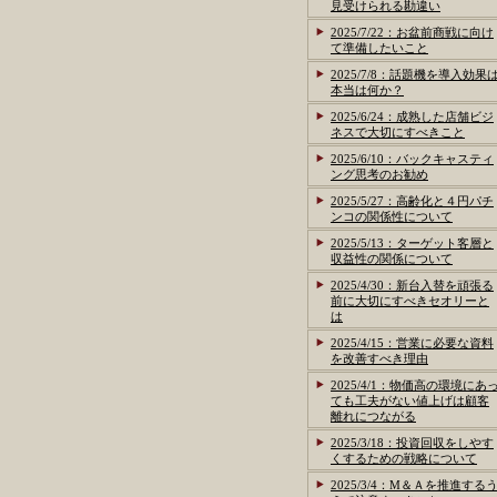
見受けられる勘違い
2025/7/22：お盆前商戦に向け
て準備したいこと
2025/7/8：話題機を導入効果
本当は何か？
2025/6/24：成熟した店舗ビジ
ネスで大切にすべきこと
2025/6/10：バックキャスティ
ング思考のお勧め
2025/5/27：高齢化と４円パチ
ンコの関係性について
2025/5/13：ターゲット客層と
収益性の関係について
2025/4/30：新台入替を頑張る
前に大切にすべきセオリーと
は
2025/4/15：営業に必要な資料
を改善すべき理由
2025/4/1：物価高の環境にあ
ても工夫がない値上げは顧客
離れにつながる
2025/3/18：投資回収をしやす
くするための戦略について
2025/3/4：M＆Ａを推進する