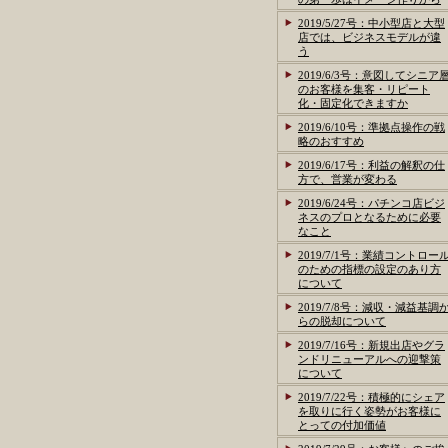
2019/5/27号：中小型店と大型
店では、ビジネスモデルが違
う
2019/6/3号：意図してシニア
のお客様を集客・リピート
化・固定化できますか
2019/6/10号：準拠点操作の戦
略のおすすめ
2019/6/17号：利益の解釈の仕
方で、営業が変わる
2019/6/24号：パチンコ店ビジ
ネスのプロとなるために必要
なこと
2019/7/1号：業績コントロー
のための指標の設定のあり方
について
2019/7/8号：減収・減益基調
らの脱却について
2019/7/16号：新規出店やグラ
ンドリニューアルへの迎撃策
について
2019/7/22号：積極的にシェア
を取りに行く姿勢がお客様に
とっての付加価値