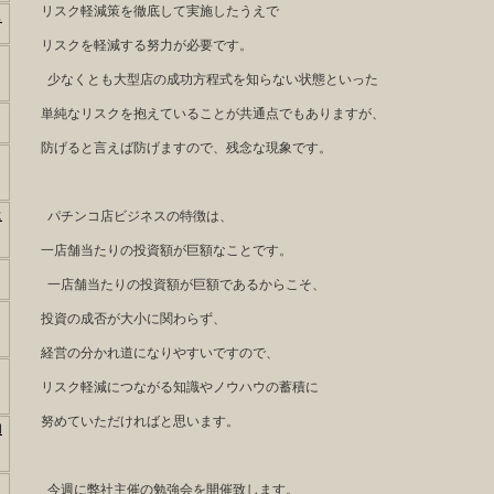
リスク軽減策を徹底して実施したうえで
も
リスクを軽減する努力が必要です。
少なくとも大型店の成功方程式を知らない状態といった
単純なリスクを抱えていることが共通点でもありますが、
防げると言えば防げますので、残念な現象です。
に
パチンコ店ビジネスの特徴は、
一店舗当たりの投資額が巨額なことです。
一店舗当たりの投資額が巨額であるからこそ、
投資の成否が大小に関わらず、
経営の分かれ道になりやすいですので、
リスク軽減につながる知識やノウハウの蓄積に
努めていただければと思います。
用
今週に弊社主催の勉強会を開催致します。