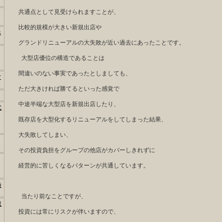
共通点として見受けられますことが、
比較的規模が大きい新規出店や
べ
グランドリニューアルの大失敗が近い過去にあったことです。
大型店優位の構造であることは
間違いのない事実であったとしましても、
営
ただ大きければ勝てるといった感覚で
中途半端な大型店を新規出店したり、
式
既存店を大型化するリニューアルをしてしまった結果、
大失敗してしまい、
その投資負担をグループの他店がカバーしきれずに
経営的に苦しくなるパターンが共通しています。
時
当たり前なことですが、
思
投資には常にリスクが伴いますので、