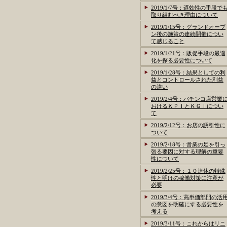
2019/1/7号：遅効性の手段で
取り組むべき理由について
2019/1/15号：グランドオープ
ン後の施策の連続開催につい
て感じること
2019/1/21号：販促手段の最適
化を探る必要性について
2019/1/28号：結果としての利
益とコントロールされた利益
の違い
2019/2/4号：パチンコ店営業
おけるＫＰＩとＫＧＩについ
て
2019/2/12号：お店の誘引性に
ついて
2019/2/18号：営業の足を引っ
張る要因に対する理解の重要
性について
2019/2/25号：１０連休の特殊
性と明けの稼働対策に注意が
必要
2019/3/4号：高単価部門の活
の意図を明確にする必要性を
考える
2019/3/11号：これからはリニ