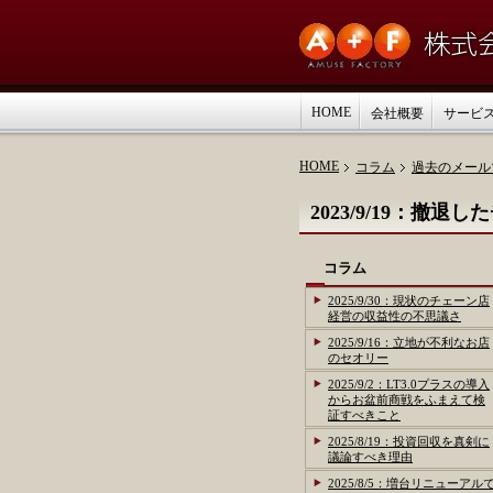
HOME
会社概要
サービ
HOME
コラム
過去のメール
2023/9/19：
コラム
2025/9/30：現状のチェーン店
経営の収益性の不思議さ
2025/9/16：立地が不利なお店
のセオリー
2025/9/2：LT3.0プラスの導入
からお盆前商戦をふまえて検
証すべきこと
2025/8/19：投資回収を真剣に
議論すべき理由
2025/8/5：増台リニューアル