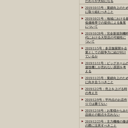
だわりが大切になる
2019/10/15号：業績向上のた
に取り組むべきこと
2019/10/21号：地域における
低価格帯での提供による集客
について
2019/10/28号：完全新規則機
代における大型店の可能性に
ついて
2019/11/5号：多店舗展開を企
業としての競争力に結び付け
ているか
2019/11/11号：ビッグネーム
遊技機しか売れない原因を考
える
2019/11/25号：業績向上のた
に向き合うべきこと
2019/12/2号：売上を上げる時
の考え方
2019/12/9号：平均点のお店作
りでは勝てない
2019/12/16号：お客様からみ
品揃えの観点を忘れない
2019/12/23号：主力機種の撤
の際に注意すべきこと