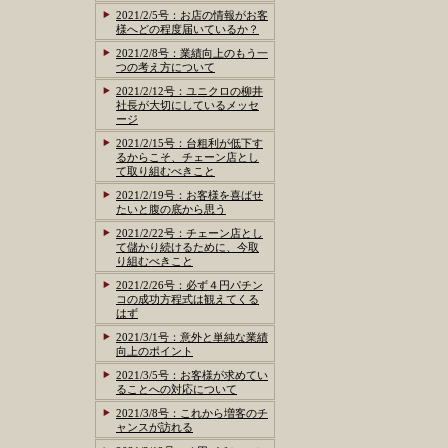
2021/2/5号：お店の情報がお客
様へどの程度届いているか？
2021/2/8号：業績向上のもう一
つの考え方について
2021/2/12号：ユニクロの柳井
社長が大切にしているメッセ
ージ
2021/2/15号：台粗利が低下す
るからこそ、チェーン店とし
て取り組むべきこと
2021/2/19号：お客様を喜ばせ
たいと腹の底から思う
2021/2/22号：チェーン店とし
て儲かり続けるために、今取
り組むべきこと
2021/2/26号：必ず４円パチン
コの成功方程式は観えてくる
はず
2021/3/1号：意外と単純な業績
向上のポイント
2021/3/5号：お客様が求めてい
ることへの対応について
2021/3/8号：これから増客のチ
ャンスが訪れる