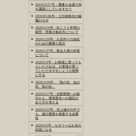
2019/12/27号：重要な会議で何
を議題にしていますか？
2020/01/06号：土日祝祭日の稼
働がカギ
2020/1/14号：向こう１年間の
経営・営業の進め方について
2020/1/20号：お店作りの強化
のための重要な視点
2020/1/27号：新台入替の本質
について
2020/2/3号：お客様に買っても
らいたければ、お客様が買っ
ていただきやすいような状態
にする
2020/2/10号：「鳥の目、虫の
目、魚の目」
2020/2/17号：全館禁煙への移
行から、環境変化への適応の
あり方を考える
2020/2/25号：売上減少の中で
も、減少要因を精査する必要
性
2020/3/2号：セオリーはお店の
武器になる