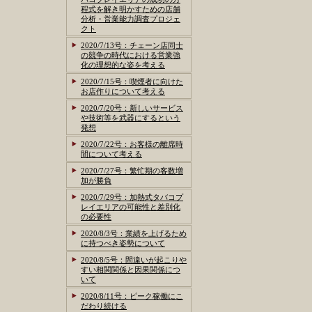
程式を解き明かすための店舗
分析・営業能力調査プロジェ
クト
2020/7/13号：チェーン店同士
の競争の時代における営業強
化の理想的な姿を考える
2020/7/15号：喫煙者に向けた
お店作りについて考える
2020/7/20号：新しいサービス
や技術等を武器にするという
発想
2020/7/22号：お客様の離席時
間について考える
2020/7/27号：繁忙期の客数増
加が勝負
2020/7/29号：加熱式タバコプ
レイエリアの可能性と差別化
の必要性
2020/8/3号：業績を上げるため
に持つべき姿勢について
2020/8/5号：間違いが起こりや
すい相関関係と因果関係につ
いて
2020/8/11号：ピーク稼働にこ
だわり続ける