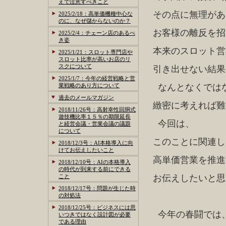
えで注意すべきこと
その点に無理があ
2025/2/18：高単価機種中心な
のに、なぜ儲からないのか？
お客様の離反を招
2025/2/4：チェーン店のあるべ
き姿
本来のスロット営
2025/1/21：スロット専門店や
スロット比率が高いお店のリ
スクについて
引き出せない結果
2025/1/7：今年の経営戦略と営
業戦略のあり方について
なんとなくでは
過去のメールマガジン
緻密に考えれば難
2018/11/26号：高射幸性回胴式
遊技機比率１５％の期限延長
今回は、
と経営会議・営業会議の議題
について
このことに関連し
2018/12/3号：AI本格導入に向
けてお伝えしたいこと
高単価営業を推進
2018/12/10号：AIの本格導入
の時代が到来する前にできる
こと
お伝えしたいと思
2018/12/17号：問題が生じた時
の対処法
2018/12/25号：ビジネスには思
今年の春闘では
いつきではなく設計図が必要
である理由