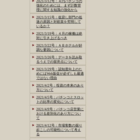
2021/3/12号：４円パチンコの
強化のためには、まず計数管
理に関する知識の強化から
2021/3/15号：低貸し部門の低
迷の原因と対処策を究明して
いるか？
2021/3/19号：４月の稼働は絶
対に引き上げるべき
2021/3/22号：ＡＢホテルが好
調な要因について
2021/3/26号：データを読み取
るうえでの留意点について
2021/3/29号：認知度向上のた
めにはWeb販促が必ずしも最適
ではない理由
2021/4/2号：投資の本来のあり
方について
2021/4/5号：パチンコとスロッ
トの比率の変化について
2021/4/9号：パチンコ店営業に
おける差別化のあり方につい
て
2021/4/12号：市場客数の掘り
起こしの可能性について考え
る