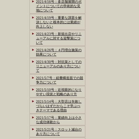
2021/4/16号：多店舗展開のポ
イントについての学術的な見
地について
2021/4/19号：重要な課題を解
決しないと根本的には業績が
向上しない
2021/4/23号：新規出店やリニ
ューアルに対する迎撃策につ
いて
2021/4/26号：４円増台施策の
効果について
2021/4/30号：対抗策としての
リニューアルのあり方につい
て
2021/5/7号：経費構造面での競
争力について
2021/5/10号：近視眼的になり
やすい現状と戦略のあり方
2021/5/14号：大型店は失敗し
づらいはずだからこそ学ぶべ
きテーマである理由
2021/5/17号：業績向上は小さ
な成功体験から
2021/5/21号：スロット減台の
あり方について