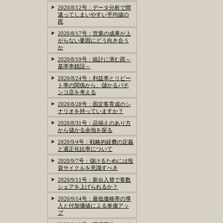
2020/8/12号：データ分析で間
違ってしまいやすい平均値の
罠
2020/8/17号：営業の成果が上
がらない要因にどう向き合う
か
2020/8/19号：統計に潜む罠～
基準率錯誤～
2020/8/24号：利益率とリピー
ト率の関係から、儲かるパチ
ンコ店を考える
2020/8/28号：固定客育成のシ
ナリオを持っていますか？
2020/8/31号：品揃えのあり方
から儲かる余地を探る
2020/9/4号：戦略的経費の定義
と適正化比率について
2020/9/7号：儲けるためには投
資サイクルを意識すべき
2020/9/11号：新台入替で客数
シェアを上げられるか？
2020/9/14号：最低価格帯の導
入と付加価値による単価アッ
プ