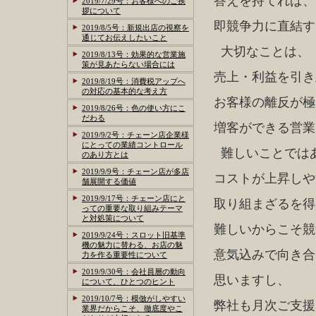
答えを持てれば、
2019/7/29号：お客様へのご挨
拶について
即競争力に直結す
2019/8/5号：新規出店の視察を
通じてお伝えしたいこと
大切なことは、
2019/8/13号：効果的な営業施
策が見あたらない場合には
売上・利益を引き
2019/8/19号：消費税アップへ
の対応の基本的な考え方
お客様の離反が極
2019/8/26号：色の使い方にこ
だわる
増客ができる営業
2019/9/2号：チェーン店企業様
にとっての業績コントロール
難しいことでは
のあり方とは
2019/9/9号：チェーン店が多店
コストが上昇しや
舗展開する価値
2019/9/17号：チェーン店にと
取り組まざるを得
っての重要な取り組みテーマ
と対処策について
難しいからこそ競
2019/9/24号：スロット旧基準
機の魅力に替わる、お店の魅
意気込みで向き合
力を作る重要性について
2019/9/30号：会社員層の動向
思いますし、
について、ひとつのヒント
2019/10/7号：模倣がしやすい
弊社も月次ご支援
業界だからこそ、徹底度やこ