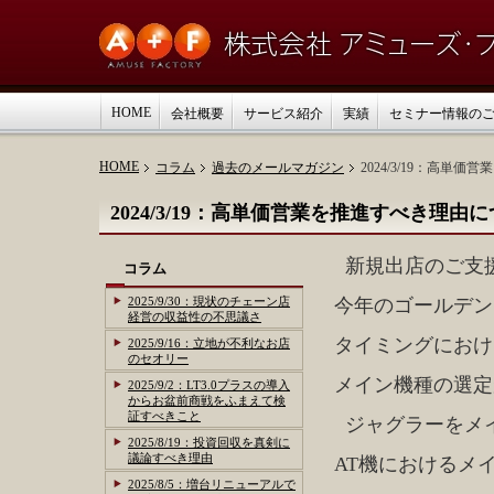
HOME
会社概要
サービス紹介
実績
セミナー情報の
HOME
コラム
過去のメールマガジン
2024/3/19：高単
2024/3/19：高単価営業を推進すべき理由
新規出店のご支
コラム
2025/9/30：現状のチェーン店
今年のゴールデン
経営の収益性の不思議さ
タイミングにおけ
2025/9/16：立地が不利なお店
のセオリー
メイン機種の選定
2025/9/2：LT3.0プラスの導入
からお盆前商戦をふまえて検
証すべきこと
ジャグラーをメ
2025/8/19：投資回収を真剣に
議論すべき理由
AT機におけるメ
2025/8/5：増台リニューアルで