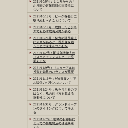
2021/10/8号：１１月からの４
か月間の営業戦略の重要性に
ついて
2021/10/12号：ピーク稼働日に
取り組むべきことについて
2021/10/19号：成熟したビジネ
スでも必ず成長分野がある
2021/10/26号：努力の延長線上
に未来があるか、理想像を追
うことで未来をつかむか
2021/11/2号：旧規則機撤去の
リスクとチャンスをどこに見
据えるか
2021/11/9号：リニューアルは
投資対効果のバランスが重要
2021/11/16号：Web販促とリア
ル販促のバランスについて
2021/11/24号：魚を与えるので
はなく、魚の釣り方を教える
重要性について
2021/11/30号：グランドオープ
ンのタイミングについて考え
る
2021/12/7号：地域のお客様に
とっての新規出店の価値を考
える