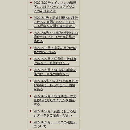
2022/2/22号：インフレの環境
下におけるパチンコ店ビジネ
スのあり方とは
2022/3/1号：新規則機への移行
に伴って商圏において生じて
いる現象を説明できますか？
2022/3/8号：短期的な競争力の
強化だけでは、いずれ限界が
訪れる
2022/3/15号：企業の目的は顧
客の創造である
2022/3/22号：経営学に教科書
はあるが、経営にはない
2022/3/29号：遊技機の選定の
能力は、商品の目利き力
2022/4/5号：自店の改善努力は
お客様に伝わってこそ、価値
がある
2022/4/12号：新規則機への完
全移行に対処できたかを検証
する
2022/4/19号：商圏における統
計データをご確認ください
2022/4/26号：「７２の法則」
について