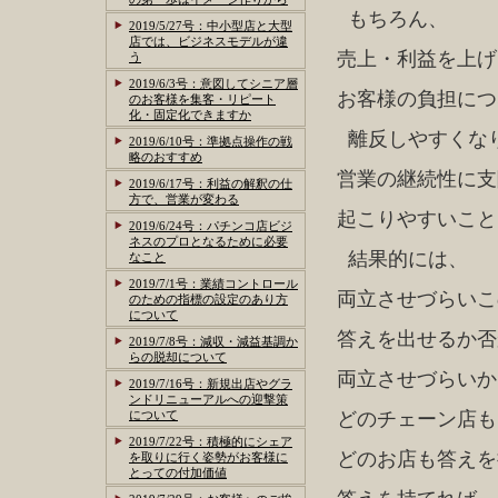
もちろん、
2019/5/27号：中小型店と大型
店では、ビジネスモデルが違
売上・利益を上げ
う
2019/6/3号：意図してシニア層
お客様の負担につ
のお客様を集客・リピート
化・固定化できますか
離反しやすくな
2019/6/10号：準拠点操作の戦
略のおすすめ
営業の継続性に支
2019/6/17号：利益の解釈の仕
方で、営業が変わる
起こりやすいこと
2019/6/24号：パチンコ店ビジ
ネスのプロとなるために必要
結果的には、
なこと
2019/7/1号：業績コントロール
両立させづらいこ
のための指標の設定のあり方
について
答えを出せるか否
2019/7/8号：減収・減益基調か
らの脱却について
両立させづらいか
2019/7/16号：新規出店やグラ
ンドリニューアルへの迎撃策
について
どのチェーン店も
2019/7/22号：積極的にシェア
どのお店も答えを
を取りに行く姿勢がお客様に
とっての付加価値