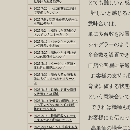
見受けられる勘違い
とても難しいと感
2025/7/22：お盆前商戦に向け
難しいと感じる
て準備したいこと
2025/7/8：話題機を導入効果は
意味合いは、
本当は何か？
2025/6/24：成熟した店舗ビジ
単に多台数を設置
ネスで大切にすべきこと
2025/6/10：バックキャスティ
ジャグラーのよう
ング思考のお勧め
2025/5/27：高齢化と４円パチ
多台数を設置でき
ンコの関係性について
2025/5/13：ターゲット客層と
自店の客層に最適
収益性の関係について
2025/4/30：新台入替を頑張る
お客様の支持も
前に大切にすべきセオリーと
は
育成に値する状態
2025/4/15：営業に必要な資料
を改善すべき理由
という意味合いで
2025/4/1：物価高の環境にあっ
ても工夫がない値上げは顧客
できれば機種も
離れにつながる
2025/3/18：投資回収をしやす
お客様にも伝わり
くするための戦略について
2025/3/4：M＆Ａを推進するう
高単価の場合に