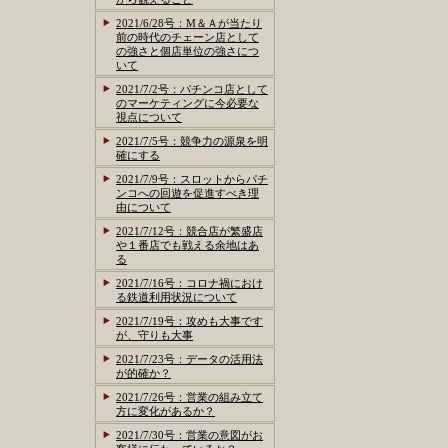
2021/6/28号：M＆Ａが当たり
前の時代のチェーン店として
の強さと個店単位の強さにつ
いて
2021/7/2号：パチンコ店として
のマーケティングに今必要な
視点について
2021/7/5号：競争力の源泉を明
確にする
2021/7/9号：スロットからパチ
ンコへの回遊を促進すべき理
由について
2021/7/12号：競合店が繁盛店
や１番店でも戦える余地はあ
る
2021/7/16号：コロナ禍におけ
る鉄道利用状況について
2021/7/19号：攻めも大事です
が、守りも大事
2021/7/23号：データの活用法
が的確か？
2021/7/26号：営業の組み立て
方に変化があるか？
2021/7/30号：営業の意図がお