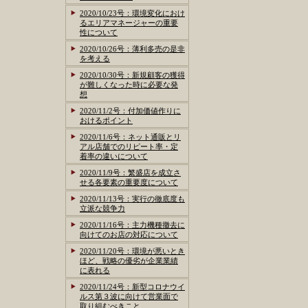
2020/10/23号：環境変化におけ
るエリアマネージャーの重要
性について
2020/10/26号：薄利多売の是非
を考える
2020/10/30号：新規顧客の獲得
が難しくなった時に必要な発
想
2020/11/2号：付加価値作りに
おけるポイント
2020/11/6号：ネット通販とリ
アル店舗でのリピート率・定
着率の違いについて
2020/11/9号：繁盛店を成立さ
せる各要素の重要度について
2020/11/13号：実行の徹底度も
立派な競争力
2020/11/16号：主力機種撤去に
向けてのお店の対応について
2020/11/20号：環境が悪いとき
ほど、戦略の優劣が企業業績
に表れる
2020/11/24号：新型コロナウイ
ルス第３波に向けて営業面で
取り組むべきこと