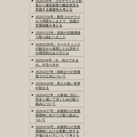
2020/3/9号：コロナウイルス対
策から優良顧客の離反状況を
把握する重要性を考える
2020/3/16号：新型コロナウイ
ルス問題をふまえて、当面の
営業戦略を考える
2020/3/23号：現状の営業環境
で取り組むべきこと
2020/3/30号：マーケティング
の観点から発想したお店作り
の理想的なあり方とは
2020/4/6号：今、何ができる
か、やるべきか
2020/4/13号：現時点での営業
面での工夫について
2020/4/20号：答えの無い世界
が始まる
2020/4/22号：お客様に安心・
安全と感じて頂くための取り
組みについて
2020/4/27号：休業明けの営業
再開時に向けての取り組みに
ついて
2020/4/30号：休業明けの営業
再開時における客数に対する
評価のあり方について考える