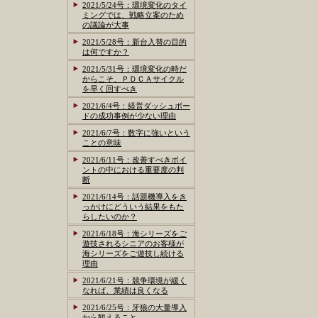
2021/5/24号：環境変化のタイ
ミングでは、戦略立案のため
の議論が大事
2021/5/28号：新台入替の目的
は何ですか？
2021/5/31号：環境変化の時だ
からこそ、ＰＤＣＡサイクル
を早く回すべき
2021/6/4号：経営ダッシュボー
ドの成功事例が少ない理由
2021/6/7号：数字に強いという
ことの意味
2021/6/11号：改善すべきポイ
ントの中における重要度の判
断
2021/6/14号：話題機導入をき
っかけにどういう結果をもた
らしたいのか？
2021/6/18号：海シリーズをご
遊技されるシニアのお客様が
海シリーズをご遊技し続ける
理由
2021/6/21号：競争環境が緩く
なれば、業績は良くなる
2021/6/25号：牙狼の大量導入
から観えること