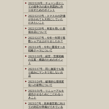
2022/12/6号：チェーン店とし
ての競争力の差を意図的に作
り出すためのポイント
2022/12/13号：スマスロの評価
が分かれても大切にしていた
だきたいこと
2022/12/20号：奇策を用いた新
規出店について
2022/12/27号：今年一年間で客
数シェアは上がりましたか？
2023/1/4号：今年に重視すべき
戦略テーマについて
2023/1/10号：経営・営業戦略
の立案・構築のためのポイン
ト
2023/1/17号：同じ施策でも取
り組みにマンネリ化しないお
店
2023/1/24号：破壊的な環境変
化への姿勢について
2023/1/31号：リニューアルを
成功させるためにこだわるべ
きこと
2023/2/7号：高単価営業に向け
ての対応や準備ができている