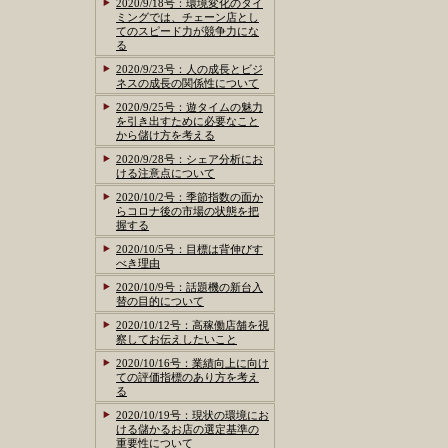
2020/9/18号：環境変化のタイ
ミングでは、チェーン店とし
てのスピード力が競争力にな
る
2020/9/23号：人の成長とビジ
ネスの成長の関係性について
2020/9/25号：遊タイムの魅力
を引き出すために必要なこと
から儲け方を考える
2020/9/28号：シェア分析にお
ける注意点について
2020/10/2号：季節指数の面か
らコロナ後の市場の状態を把
握する
2020/10/5号：目標は背伸びす
べき理由
2020/10/9号：話題機の新台入
替の目的について
2020/10/12号：高稼働店舗を視
察してお伝えしたいこと
2020/10/16号：業績向上に向け
ての評価指標のあり方を考え
る
2020/10/19号：現状の環境にお
ける儲かるお店の選定基準の
重要性について