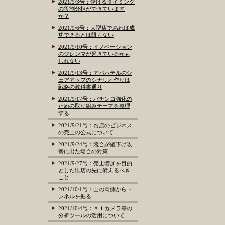
2021/9/3号：儲けるタイミング
の役割分担ができています
か？
2021/9/6号：大型店であれば成
功できるとは限らない
2021/9/10号：イノベーション
のジレンマが起きているかも
しれない
2021/9/13号：アパホテルのシ
ェアアップのシナリオ作りは
戦略の教科書通り
2021/9/17号：パチンコ強化の
ための取り組みテーマを整理
する
2021/9/21号：お店のビジネス
の売上の公式について
2021/9/24号：競合が値下げ攻
勢に出た場合の対策
2021/9/27号：売上増加を目的
とした出店の先に備えるべき
こと
2021/10/1号：山の両側からト
ンネルを掘る
2021/10/4号：ＡＩカメラ等の
分析ツールの活用について