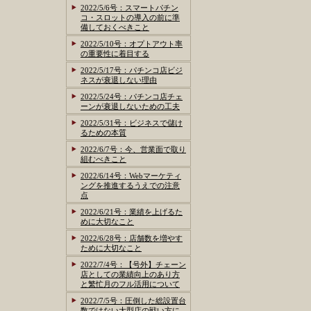
2022/5/6号：スマートパチン
コ・スロットの導入の前に準
備しておくべきこと
2022/5/10号：オプトアウト率
の重要性に着目する
2022/5/17号：パチンコ店ビジ
ネスが衰退しない理由
2022/5/24号：パチンコ店チェ
ーンが衰退しないための工夫
2022/5/31号：ビジネスで儲け
るための本質
2022/6/7号：今、営業面で取り
組むべきこと
2022/6/14号：Webマーケティ
ングを推進するうえでの注意
点
2022/6/21号：業績を上げるた
めに大切なこと
2022/6/28号：店舗数を増やす
ために大切なこと
2022/7/4号：【号外】チェーン
店としての業績向上のあり方
と繁忙月のフル活用について
2022/7/5号：圧倒した総設置台
数ではない大型店の戦い方に