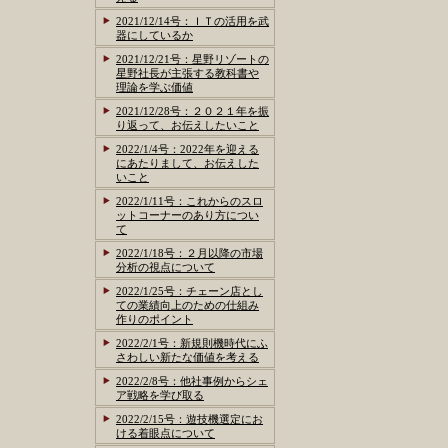
2021/12/14号：ＩＴの活用を武
器にしているか
2021/12/21号：星野リゾートの
星野社長が主張する教科書や
理論を学ぶ価値
2021/12/28号：２０２１年を振
り返って、お伝えしたいこと
2022/1/4号：2022年を迎える
にあたりまして、お伝えした
いこと
2022/1/11号：これからのスロ
ットコーナーのあり方につい
て
2022/1/18号：２月以降の市場
分析の視点について
2022/1/25号：チェーン店とし
ての業績向上のための仕組み
作りのポイント
2022/2/1号：新規則機時代にふ
さわしい新たな価値を考える
2022/2/8号：他社事例からシェ
ア戦略を学び取る
2022/2/15号：遊技機選定にお
ける着眼点について