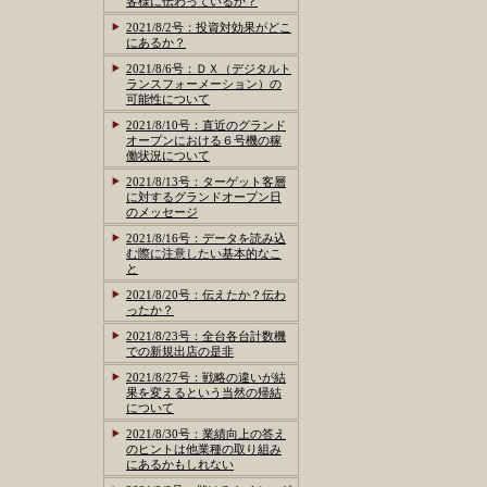
客様に伝わっているか？
2021/8/2号：投資対効果がどこ
にあるか？
2021/8/6号：ＤＸ（デジタルト
ランスフォーメーション）の
可能性について
2021/8/10号：直近のグランド
オープンにおける６号機の稼
働状況について
2021/8/13号：ターゲット客層
に対するグランドオープン日
のメッセージ
2021/8/16号：データを読み込
む際に注意したい基本的なこ
と
2021/8/20号：伝えたか？伝わ
ったか？
2021/8/23号：全台各台計数機
での新規出店の是非
2021/8/27号：戦略の違いが結
果を変えるという当然の帰結
について
2021/8/30号：業績向上の答え
のヒントは他業種の取り組み
にあるかもしれない