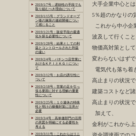
大手企業中心とは
2019/1/7号：遅効性の手段でも
取り組むべき理由について
5％超のかなりの
2019/1/15号：グランドオープ
ン後の施策の連続開催につい
て感じること
これから中小企
2019/1/21号：販促手段の最適
波及して行くこと
化を探る必要性について
2019/1/28号：結果としての利
物価高対策として
益とコントロールされた利益
の違い
変わらないはずで
2019/2/4号：パチンコ店営業に
おけるＫＰＩとＫＧＩについ
て
電気代も落ち着
2019/2/12号：お店の誘引性に
ついて
高止まりの状況で
2019/2/18号：営業の足を引っ
建築コストなど諸
張る要因に対する理解の重要
性について
高止まりの状況で
2019/2/25号：１０連休の特殊
性と明けの稼働対策に注意が
必要
加えて、
2019/3/4号：高単価部門の活用
の意図を明確にする必要性を
金利がこれから上
考える
2019/3/11号：これからはリニ
資金調達面でのコ