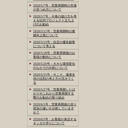
2020/5/7号：営業再開時の市場
の見つめ方について
2020/5/7号：今後の儲け方を考
える社内プロジェクト立ち上
げのお勧め
2020/5/11号：営業再開時の業
績向上策について
2020/5/13号：自店の優良顧客
について考える
2020/5/18号：営業再開後のお
客様の動向について
2020/5/20号：大きな環境変化
のなかでの分析について
2020/5/25号：今こそ、適者生
存の法則の考え方が活きてく
る
2020/5/27号：営業再開したば
かりやこれから営業再開する
際のお勧めの取り組み
2020/6/1号：営業再開後の戻り
状況の違いを分析しています
か？
2020/6/3号：お客様が来店する
キッカケ作りについて