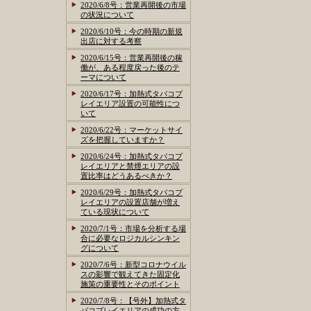
2020/6/8号：営業再開後の市場
の状況について
2020/6/10号：今の時期の新規
出店に対する考察
2020/6/15号：営業再開後の稼
働が、ある程度戻った後のテ
ーマについて
2020/6/17号：加熱式タバコプ
レイエリア設置の可能性につ
いて
2020/6/22号：マーケットサイ
ズを把握していますか？
2020/6/24号：加熱式タバコプ
レイエリアと禁煙エリアの設
置比率はどうあるべきか？
2020/6/29号：加熱式タバコプ
レイエリアの設置店舗が増え
ている現状について
2020/7/1号：市場を分析する場
合に必要なロジカルシンキン
グについて
2020/7/6号：新型コロナウイル
スの影響で観えてきた固定化
施策の重要性とそのポイント
2020/7/8号：【号外】加熱式タ
バコプレイエリアの成功の方