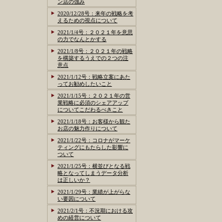
ン店の強み
2020/12/28号：来年の戦略を考
えるための視点について
2021/1/4号：２０２１年を意思
の力でなんとかする
2021/1/8号：２０２１年の戦略
を構築するうえでの２つの注
意点
2021/1/12号：戦略立案にあた
ってお勧めしたいこと
2021/1/15号：２０２１年の営
業戦略に必須のシェアアップ
についてこだわるべきこと
2021/1/18号：お客様から観た
お店の魅力作りについて
2021/1/22号：コロナがマーケ
ティングにもたらした影響に
ついて
2021/1/25号：横並びとなる戦
略となってしまうデータ分析
は正しいか？
2021/1/29号：業績が上がらな
い要因について
2021/2/1号：不況期における攻
めの経営について