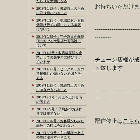
だわりが大切になる
お持ちいただけま
2019/10/15号：業績向上のため
に取り組むべきこと
2019/10/21号：地域における最
低価格帯での提供による集客
------------------------
について
---------
2019/10/28号：完全新規則機時
代における大型店の可能性に
ついて
2019/11/5号：多店舗展開を企
業としての競争力に結び付け
チェーン店様が成
ているか
ト致します
2019/11/11号：ビッグネームの
遊技機しか売れない原因を考
える
2019/11/25号：業績向上のため
------------------------
に向き合うべきこと
2019/12/2号：売上を上げる時
---------
の考え方
2019/12/9号：平均点のお店作
りでは勝てない
配信停止は
こちら
2019/12/16号：お客様からみた
品揃えの観点を忘れない
2019/12/23号：主力機種の撤去
の際に注意すべきこと