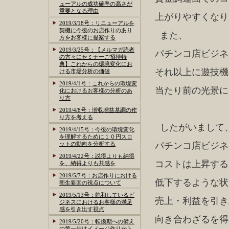
ューアルの成功確率の高さが
重要となる理由
上がりやすくなり
2019/3/18号：リニューアルを
契機に今後のお店作りのあり
また、
方をお客様に提案する
2019/3/25号：【メルマガ読者
パチンコ店ビジネ
の方々にセミナーご招待特
典】これからの環境変化にお
それ以上に遊技機
ける市場分析の価値
2019/4/1号：これからの環境変
当たり前の光景に
化におけるお客様の分析のあ
り方
2019/4/8号：増収増益基調の作
り方を考える
したがいまして
2019/4/15号：今後の環境変化
を理解するために１０円スロ
ットの動向を分析する
パチンコ店ビジネ
2019/4/22号：説得よりも納得
コストは上昇する
を、納得よりも共感を
2019/5/7号：お店作りにおける
低下するような状
衛生要因の視点について
2019/5/13号：飽和しているビ
売上・利益を引き
ジネスにおけるお客様の満足
感を引き出す視点
向き合わざるを得
2019/5/20号：転換期への備え
の第一歩はイメージ作りから