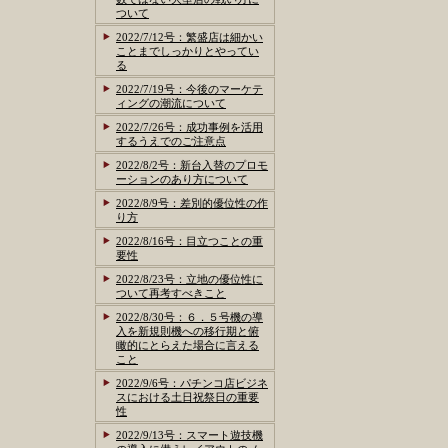
ついて
2022/7/12号：繁盛店は細かい
ことまでしっかりとやってい
る
2022/7/19号：今後のマーケテ
ィングの潮流について
2022/7/26号：成功事例を活用
するうえでのご注意点
2022/8/2号：新台入替のプロモ
ーションのあり方について
2022/8/9号：差別的優位性の作
り方
2022/8/16号：目立つことの重
要性
2022/8/23号：立地の優位性に
ついて再考すべきこと
2022/8/30号：６．５号機の導
入を新規則機への移行期と俯
瞰的にとらえた場合に言える
こと
2022/9/6号：パチンコ店ビジネ
スにおける土日祝祭日の重要
性
2022/9/13号：スマート遊技機