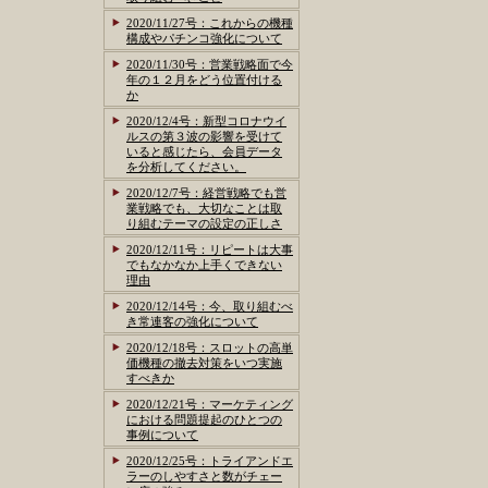
2020/11/27号：これからの機種
構成やパチンコ強化について
2020/11/30号：営業戦略面で今
年の１２月をどう位置付ける
か
2020/12/4号：新型コロナウイ
ルスの第３波の影響を受けて
いると感じたら、会員データ
を分析してください。
2020/12/7号：経営戦略でも営
業戦略でも、大切なことは取
り組むテーマの設定の正しさ
2020/12/11号：リピートは大事
でもなかなか上手くできない
理由
2020/12/14号：今、取り組むべ
き常連客の強化について
2020/12/18号：スロットの高単
価機種の撤去対策をいつ実施
すべきか
2020/12/21号：マーケティング
における問題提起のひとつの
事例について
2020/12/25号：トライアンドエ
ラーのしやすさと数がチェー