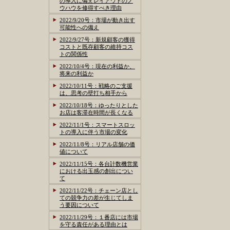
の導入に備えレイアウトのノ
ウハウを修得すべき理由
2022/9/20号：市場が動き出す
可能性への備え
2022/9/27号：新規顧客の獲得
コストと既存顧客の維持コス
トの関係性
2022/10/4号：現在の利益か、
将来の利益か
2022/10/11号：戦略のご支援
は、思考の壁打ち相手から
2022/10/18号：ゆったりとした
お店は客滞在時間が長くなる
2022/11/1号：スマートスロッ
トの導入に伴う市場の変化
2022/11/8号：リアル店舗の価
値について
2022/11/15号：各台計数機営業
における出玉感の創出につい
て
2022/11/22号：チェーン店とし
ての競争力の差が生じてしま
う要因について
2022/11/29号：１番店には市場
を守る責任がある理由とは