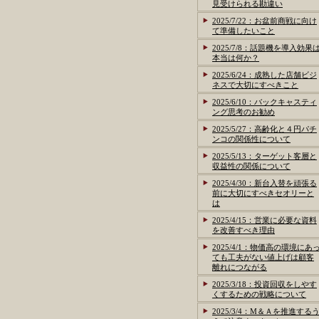
見受けられる勘違い
2025/7/22：お盆前商戦に向け
て準備したいこと
2025/7/8：話題機を導入効果
本当は何か？
2025/6/24：成熟した店舗ビジ
ネスで大切にすべきこと
2025/6/10：バックキャスティ
ング思考のお勧め
2025/5/27：高齢化と４円パチ
ンコの関係性について
2025/5/13：ターゲット客層と
収益性の関係について
2025/4/30：新台入替を頑張る
前に大切にすべきセオリーと
は
2025/4/15：営業に必要な資料
を改善すべき理由
2025/4/1：物価高の環境にあ
ても工夫がない値上げは顧客
離れにつながる
2025/3/18：投資回収をしやす
くするための戦略について
2025/3/4：M＆Ａを推進する