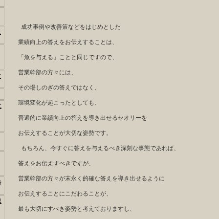
成功事例や改善策などをはじめとした
べ
業績向上の答えをお伝えすることは、
「魚を与える」ことと同じですので、
営業幹部の方々には、
営
その場しのぎの答えではなく、
環境変化が起こったとしても、
式
普遍的に業績向上の答えを導き出せるセオリーを
お伝えすることが大切な姿勢です。
もちろん、今すぐに答えを与えるべき深刻な事態であれば、
答えをお伝えすべきですが、
営業幹部の方々が末永く的確な答えを導き出せるように
時
お伝えすることにこだわることが、
思
最も大切にすべき姿勢と考えておりますし、