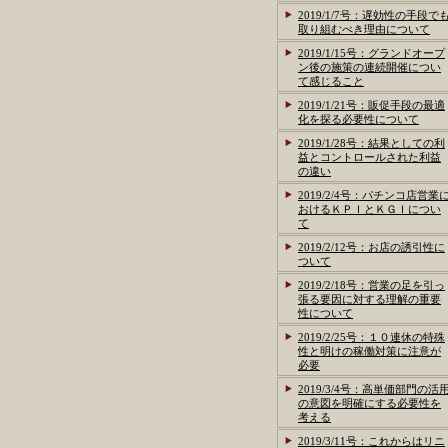
2019/1/7号：遅効性の手段で
取り組むべき理由について
2019/1/15号：グランドオープ
ン後の施策の連続開催につい
て感じること
2019/1/21号：販促手段の最適
化を探る必要性について
2019/1/28号：結果としての利
益とコントロールされた利益
の違い
2019/2/4号：パチンコ店営業
おけるＫＰＩとＫＧＩについ
て
2019/2/12号：お店の誘引性に
ついて
2019/2/18号：営業の足を引っ
張る要因に対する理解の重要
性について
2019/2/25号：１０連休の特殊
性と明けの稼働対策に注意が
必要
2019/3/4号：高単価部門の活
の意図を明確にする必要性を
考える
2019/3/11号：これからはリニ