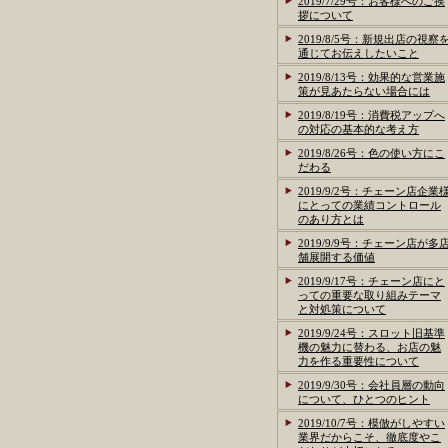
2019/7/29号：お客様へのご挨
拶について
2019/8/5号：新規出店の視察
通じてお伝えしたいこと
2019/8/13号：効果的な営業施
策が見あたらない場合には
2019/8/19号：消費税アップへ
の対応の基本的な考え方
2019/8/26号：色の使い方にこ
だわる
2019/9/2号：チェーン店企業
にとっての業績コントロール
のあり方とは
2019/9/9号：チェーン店が多
舗展開する価値
2019/9/17号：チェーン店にと
っての重要な取り組みテーマ
と対処策について
2019/9/24号：スロット旧基準
機の魅力に替わる、お店の魅
力を作る重要性について
2019/9/30号：会社員層の動向
について、ひとつのヒント
2019/10/7号：模倣がしやすい
業界だからこそ、徹底度やこ