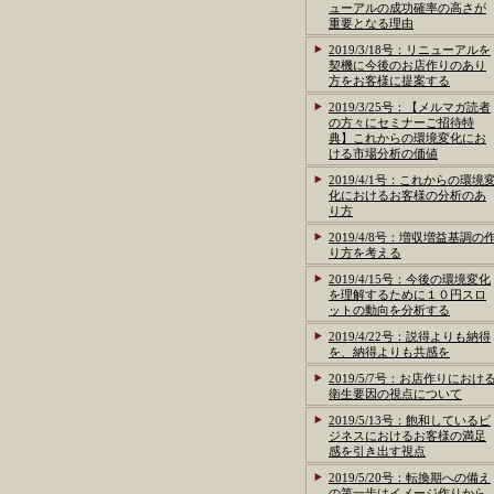
ューアルの成功確率の高さが
重要となる理由
2019/3/18号：リニューアルを
契機に今後のお店作りのあり
方をお客様に提案する
2019/3/25号：【メルマガ読者
の方々にセミナーご招待特
典】これからの環境変化にお
ける市場分析の価値
2019/4/1号：これからの環境
化におけるお客様の分析のあ
り方
2019/4/8号：増収増益基調の
り方を考える
2019/4/15号：今後の環境変化
を理解するために１０円スロ
ットの動向を分析する
2019/4/22号：説得よりも納得
を、納得よりも共感を
2019/5/7号：お店作りにおけ
衛生要因の視点について
2019/5/13号：飽和しているビ
ジネスにおけるお客様の満足
感を引き出す視点
2019/5/20号：転換期への備え
の第一歩はイメージ作りから