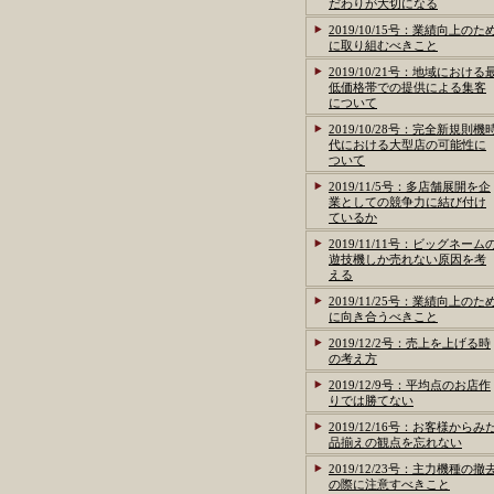
だわりが大切になる
2019/10/15号：業績向上のた
に取り組むべきこと
2019/10/21号：地域における
低価格帯での提供による集客
について
2019/10/28号：完全新規則機
代における大型店の可能性に
ついて
2019/11/5号：多店舗展開を企
業としての競争力に結び付け
ているか
2019/11/11号：ビッグネーム
遊技機しか売れない原因を考
える
2019/11/25号：業績向上のた
に向き合うべきこと
2019/12/2号：売上を上げる時
の考え方
2019/12/9号：平均点のお店作
りでは勝てない
2019/12/16号：お客様からみ
品揃えの観点を忘れない
2019/12/23号：主力機種の撤
の際に注意すべきこと