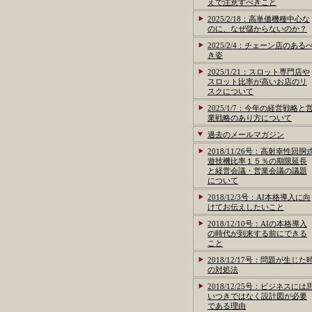
えで注意すべきこと
2025/2/18：高単価機種中心な
のに、なぜ儲からないのか？
2025/2/4：チェーン店のある
き姿
2025/1/21：スロット専門店や
スロット比率が高いお店のリ
スクについて
2025/1/7：今年の経営戦略と
業戦略のあり方について
過去のメールマガジン
2018/11/26号：高射幸性回胴
遊技機比率１５％の期限延長
と経営会議・営業会議の議題
について
2018/12/3号：AI本格導入に向
けてお伝えしたいこと
2018/12/10号：AIの本格導入
の時代が到来する前にできる
こと
2018/12/17号：問題が生じた
の対処法
2018/12/25号：ビジネスには
いつきではなく設計図が必要
である理由