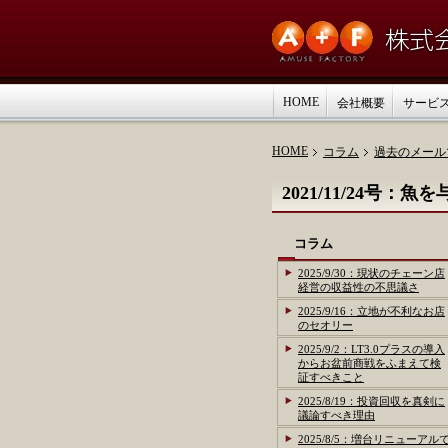
HOME
会社概要
サービ
HOME
コラム
過去のメール
2021/11/24
コラム
2025/9/30：現状のチェーン店
経営の収益性の不思議さ
2025/9/16：立地が不利なお店
のセオリー
2025/9/2：LT3.0プラスの導入
からお盆前商戦をふまえて検
証すべきこと
2025/8/19：投資回収を真剣に
議論すべき理由
2025/8/5：増台リニューアル