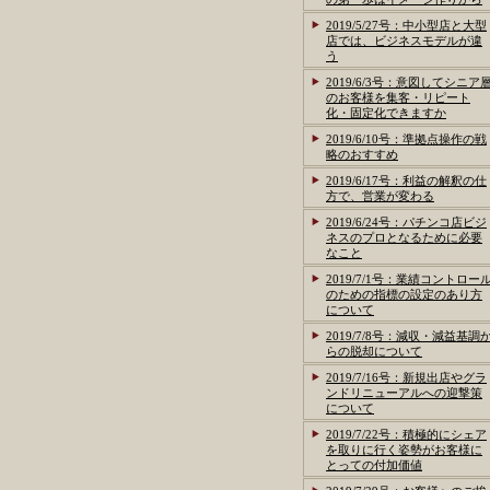
2019/5/27号：中小型店と大型
店では、ビジネスモデルが違
う
2019/6/3号：意図してシニア
のお客様を集客・リピート
化・固定化できますか
2019/6/10号：準拠点操作の戦
略のおすすめ
2019/6/17号：利益の解釈の仕
方で、営業が変わる
2019/6/24号：パチンコ店ビジ
ネスのプロとなるために必要
なこと
2019/7/1号：業績コントロー
のための指標の設定のあり方
について
2019/7/8号：減収・減益基調
らの脱却について
2019/7/16号：新規出店やグラ
ンドリニューアルへの迎撃策
について
2019/7/22号：積極的にシェア
を取りに行く姿勢がお客様に
とっての付加価値