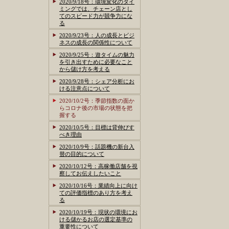
2020/9/18号：環境変化のタイ
ミングでは、チェーン店とし
てのスピード力が競争力にな
る
2020/9/23号：人の成長とビジ
ネスの成長の関係性について
2020/9/25号：遊タイムの魅力
を引き出すために必要なこと
から儲け方を考える
2020/9/28号：シェア分析にお
ける注意点について
2020/10/2号：季節指数の面か
らコロナ後の市場の状態を把
握する
2020/10/5号：目標は背伸びす
べき理由
2020/10/9号：話題機の新台入
替の目的について
2020/10/12号：高稼働店舗を視
察してお伝えしたいこと
2020/10/16号：業績向上に向け
ての評価指標のあり方を考え
る
2020/10/19号：現状の環境にお
ける儲かるお店の選定基準の
重要性について