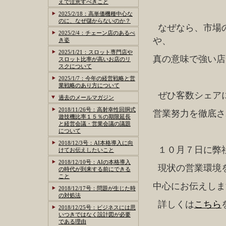
えで注意すべきこと
2025/2/18：高単価機種中心な
のに、なぜ儲からないのか？
なぜなら、市場
2025/2/4：チェーン店のあるべ
や、
き姿
2025/1/21：スロット専門店や
真の意味で強い店
スロット比率が高いお店のリ
スクについて
2025/1/7：今年の経営戦略と営
業戦略のあり方について
ぜひ客数シェア
過去のメールマガジン
2018/11/26号：高射幸性回胴式
営業努力を徹底さ
遊技機比率１５％の期限延長
と経営会議・営業会議の議題
について
2018/12/3号：AI本格導入に向
１０月７日に弊
けてお伝えしたいこと
2018/12/10号：AIの本格導入
現状の営業環境
の時代が到来する前にできる
こと
中心にお伝えしま
2018/12/17号：問題が生じた時
の対処法
詳しくは
こちら
2018/12/25号：ビジネスには思
いつきではなく設計図が必要
である理由