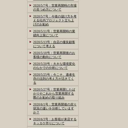
2020/5/7号：営業再開時の市場
の見つめ方について
2020/5/7号：今後の儲け方を考
える社内プロジェクト立ち上
げのお勧め
2020/5/11号：営業再開時の業
績向上策について
2020/5/13号：自店の優良顧客
について考える
2020/5/18号：営業再開後のお
客様の動向について
2020/5/20号：大きな環境変化
のなかでの分析について
2020/5/25号：今こそ、適者生
存の法則の考え方が活きてく
る
2020/5/27号：営業再開したば
かりやこれから営業再開する
際のお勧めの取り組み
2020/6/1号：営業再開後の戻り
状況の違いを分析しています
か？
2020/6/3号：お客様が来店する
キッカケ作りについて