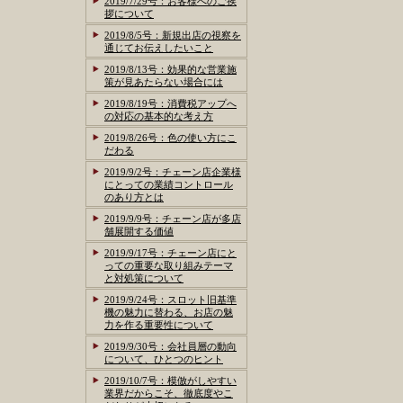
2019/7/29号：お客様へのご挨
拶について
2019/8/5号：新規出店の視察を
通じてお伝えしたいこと
2019/8/13号：効果的な営業施
策が見あたらない場合には
2019/8/19号：消費税アップへ
の対応の基本的な考え方
2019/8/26号：色の使い方にこ
だわる
2019/9/2号：チェーン店企業様
にとっての業績コントロール
のあり方とは
2019/9/9号：チェーン店が多店
舗展開する価値
2019/9/17号：チェーン店にと
っての重要な取り組みテーマ
と対処策について
2019/9/24号：スロット旧基準
機の魅力に替わる、お店の魅
力を作る重要性について
2019/9/30号：会社員層の動向
について、ひとつのヒント
2019/10/7号：模倣がしやすい
業界だからこそ、徹底度やこ