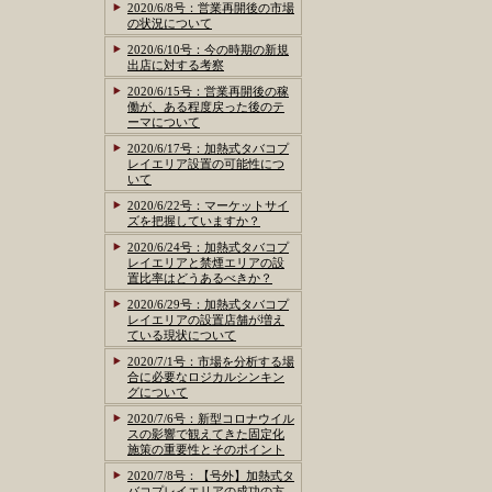
2020/6/8号：営業再開後の市場
の状況について
2020/6/10号：今の時期の新規
出店に対する考察
2020/6/15号：営業再開後の稼
働が、ある程度戻った後のテ
ーマについて
2020/6/17号：加熱式タバコプ
レイエリア設置の可能性につ
いて
2020/6/22号：マーケットサイ
ズを把握していますか？
2020/6/24号：加熱式タバコプ
レイエリアと禁煙エリアの設
置比率はどうあるべきか？
2020/6/29号：加熱式タバコプ
レイエリアの設置店舗が増え
ている現状について
2020/7/1号：市場を分析する場
合に必要なロジカルシンキン
グについて
2020/7/6号：新型コロナウイル
スの影響で観えてきた固定化
施策の重要性とそのポイント
2020/7/8号：【号外】加熱式タ
バコプレイエリアの成功の方