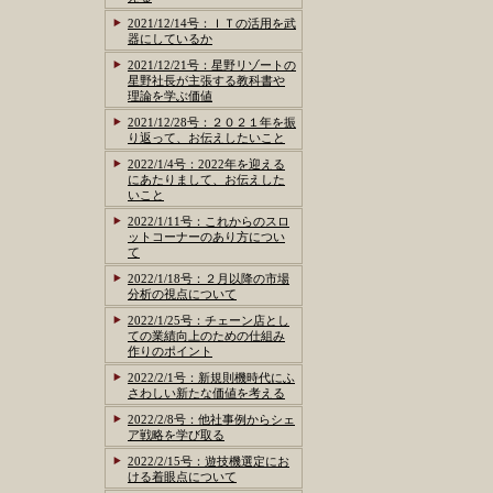
2021/12/14号：ＩＴの活用を武
器にしているか
2021/12/21号：星野リゾートの
星野社長が主張する教科書や
理論を学ぶ価値
2021/12/28号：２０２１年を振
り返って、お伝えしたいこと
2022/1/4号：2022年を迎える
にあたりまして、お伝えした
いこと
2022/1/11号：これからのスロ
ットコーナーのあり方につい
て
2022/1/18号：２月以降の市場
分析の視点について
2022/1/25号：チェーン店とし
ての業績向上のための仕組み
作りのポイント
2022/2/1号：新規則機時代にふ
さわしい新たな価値を考える
2022/2/8号：他社事例からシェ
ア戦略を学び取る
2022/2/15号：遊技機選定にお
ける着眼点について