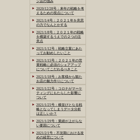
ン店の強み
2020/12/28号：来年の戦略を考
えるための視点について
2021/1/4号：２０２１年を意思
の力でなんとかする
2021/1/8号：２０２１年の戦略
を構築するうえでの２つの注
意点
2021/1/12号：戦略立案にあた
ってお勧めしたいこと
2021/1/15号：２０２１年の営
業戦略に必須のシェアアップ
についてこだわるべきこと
2021/1/18号：お客様から観た
お店の魅力作りについて
2021/1/22号：コロナがマーケ
ティングにもたらした影響に
ついて
2021/1/25号：横並びとなる戦
略となってしまうデータ分析
は正しいか？
2021/1/29号：業績が上がらな
い要因について
2021/2/1号：不況期における攻
めの経営について