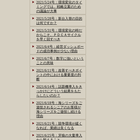
2021/5/24号：環境変化のタイ
ミングでは、戦略立案のため
の議論が大事
2021/5/28号：新台入替の目的
は何ですか？
2021/5/31号：環境変化の時だ
からこそ、ＰＤＣＡサイクル
を早く回すべき
2021/6/4号：経営ダッシュボー
ドの成功事例が少ない理由
2021/6/7号：数字に強いという
ことの意味
2021/6/11号：改善すべきポイ
ントの中における重要度の判
断
2021/6/14号：話題機導入をき
っかけにどういう結果をもた
らしたいのか？
2021/6/18号：海シリーズをご
遊技されるシニアのお客様が
海シリーズをご遊技し続ける
理由
2021/6/21号：競争環境が緩く
なれば、業績は良くなる
2021/6/25号：牙狼の大量導入
から観えること