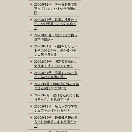
2020/8/12号：データ分析で間
違ってしまいやすい平均値の
罠
2020/8/17号：営業の成果が上
がらない要因にどう向き合う
か
2020/8/19号：統計に潜む罠～
基準率錯誤～
2020/8/24号：利益率とリピー
ト率の関係から、儲かるパチ
ンコ店を考える
2020/8/28号：固定客育成のシ
ナリオを持っていますか？
2020/8/31号：品揃えのあり方
から儲かる余地を探る
2020/9/4号：戦略的経費の定義
と適正化比率について
2020/9/7号：儲けるためには投
資サイクルを意識すべき
2020/9/11号：新台入替で客数
シェアを上げられるか？
2020/9/14号：最低価格帯の導
入と付加価値による単価アッ
プ