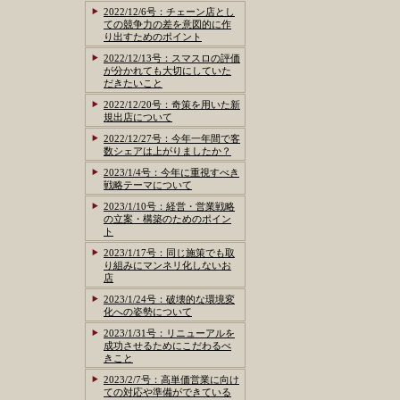
2022/12/6号：チェーン店とし
ての競争力の差を意図的に作
り出すためのポイント
2022/12/13号：スマスロの評価
が分かれても大切にしていた
だきたいこと
2022/12/20号：奇策を用いた新
規出店について
2022/12/27号：今年一年間で客
数シェアは上がりましたか？
2023/1/4号：今年に重視すべき
戦略テーマについて
2023/1/10号：経営・営業戦略
の立案・構築のためのポイン
ト
2023/1/17号：同じ施策でも取
り組みにマンネリ化しないお
店
2023/1/24号：破壊的な環境変
化への姿勢について
2023/1/31号：リニューアルを
成功させるためにこだわるべ
きこと
2023/2/7号：高単価営業に向け
ての対応や準備ができている