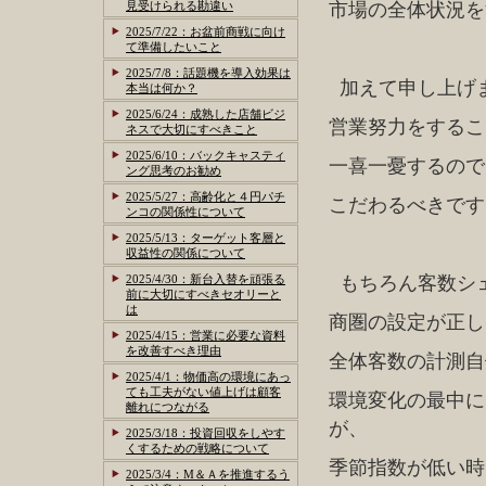
見受けられる勘違い
市場の全体状況を
2025/7/22：お盆前商戦に向け
て準備したいこと
2025/7/8：話題機を導入効果は
加えて申し上げ
本当は何か？
2025/6/24：成熟した店舗ビジ
営業努力をするこ
ネスで大切にすべきこと
2025/6/10：バックキャスティ
一喜一憂するので
ング思考のお勧め
2025/5/27：高齢化と４円パチ
こだわるべきです
ンコの関係性について
2025/5/13：ターゲット客層と
収益性の関係について
2025/4/30：新台入替を頑張る
もちろん客数シ
前に大切にすべきセオリーと
は
商圏の設定が正し
2025/4/15：営業に必要な資料
を改善すべき理由
全体客数の計測自
2025/4/1：物価高の環境にあっ
ても工夫がない値上げは顧客
環境変化の最中に
離れにつながる
が、
2025/3/18：投資回収をしやす
くするための戦略について
季節指数が低い時
2025/3/4：M＆Ａを推進するう