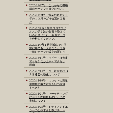
2020/11/27号：これからの機種
構成やパチンコ強化について
2020/11/30号：営業戦略面で今
年の１２月をどう位置付ける
か
2020/12/4号：新型コロナウイ
ルスの第３波の影響を受けて
いると感じたら、会員データ
を分析してください。
2020/12/7号：経営戦略でも営
業戦略でも、大切なことは取
り組むテーマの設定の正しさ
2020/12/11号：リピートは大事
でもなかなか上手くできない
理由
2020/12/14号：今、取り組むべ
き常連客の強化について
2020/12/18号：スロットの高単
価機種の撤去対策をいつ実施
すべきか
2020/12/21号：マーケティング
における問題提起のひとつの
事例について
2020/12/25号：トライアンドエ
ラーのしやすさと数がチェー