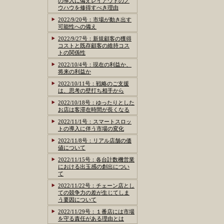
の導入に備えレイアウトのノ
ウハウを修得すべき理由
2022/9/20号：市場が動き出す
可能性への備え
2022/9/27号：新規顧客の獲得
コストと既存顧客の維持コス
トの関係性
2022/10/4号：現在の利益か、
将来の利益か
2022/10/11号：戦略のご支援
は、思考の壁打ち相手から
2022/10/18号：ゆったりとした
お店は客滞在時間が長くなる
2022/11/1号：スマートスロッ
トの導入に伴う市場の変化
2022/11/8号：リアル店舗の価
値について
2022/11/15号：各台計数機営業
における出玉感の創出につい
て
2022/11/22号：チェーン店とし
ての競争力の差が生じてしま
う要因について
2022/11/29号：１番店には市場
を守る責任がある理由とは