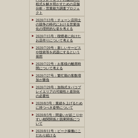
程式を解き明かすための店舗
分析・営業能力調査プロジェ
クト
2020/7/13号：チェーン店同士
の競争の時代における営業強
化の理想的な姿を考える
2020/7/15号：喫煙者に向けた
お店作りについて考える
2020/7/20号：新しいサービス
や技術等を武器にするという
発想
2020/7/22号：お客様の離席時
間について考える
2020/7/27号：繁忙期の客数増
加が勝負
2020/7/29号：加熱式タバコプ
レイエリアの可能性と差別化
の必要性
2020/8/3号：業績を上げるため
に持つべき姿勢について
2020/8/5号：間違いが起こりや
すい相関関係と因果関係につ
いて
2020/8/11号：ピーク稼働にこ
だわり続ける