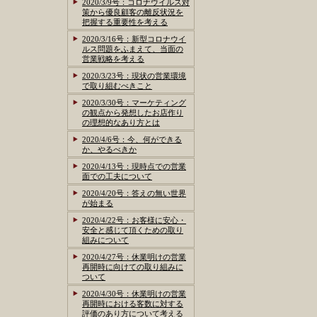
2020/3/9号：コロナウイルス対
策から優良顧客の離反状況を
把握する重要性を考える
2020/3/16号：新型コロナウイ
ルス問題をふまえて、当面の
営業戦略を考える
2020/3/23号：現状の営業環境
で取り組むべきこと
2020/3/30号：マーケティング
の観点から発想したお店作り
の理想的なあり方とは
2020/4/6号：今、何ができる
か、やるべきか
2020/4/13号：現時点での営業
面での工夫について
2020/4/20号：答えの無い世界
が始まる
2020/4/22号：お客様に安心・
安全と感じて頂くための取り
組みについて
2020/4/27号：休業明けの営業
再開時に向けての取り組みに
ついて
2020/4/30号：休業明けの営業
再開時における客数に対する
評価のあり方について考える