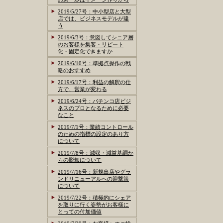
2019/5/27号：中小型店と大型
店では、ビジネスモデルが違
う
2019/6/3号：意図してシニア層
のお客様を集客・リピート
化・固定化できますか
2019/6/10号：準拠点操作の戦
略のおすすめ
2019/6/17号：利益の解釈の仕
方で、営業が変わる
2019/6/24号：パチンコ店ビジ
ネスのプロとなるために必要
なこと
2019/7/1号：業績コントロール
のための指標の設定のあり方
について
2019/7/8号：減収・減益基調か
らの脱却について
2019/7/16号：新規出店やグラ
ンドリニューアルへの迎撃策
について
2019/7/22号：積極的にシェア
を取りに行く姿勢がお客様に
とっての付加価値