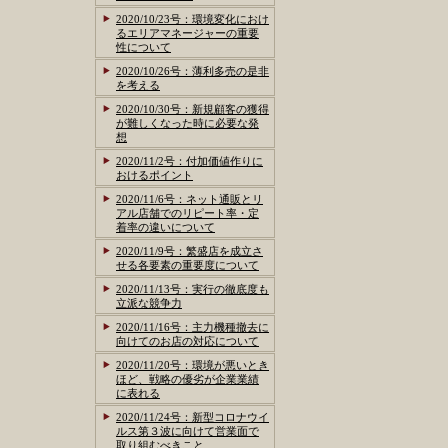
2020/10/23号：環境変化におけ
るエリアマネージャーの重要
性について
2020/10/26号：薄利多売の是非
を考える
2020/10/30号：新規顧客の獲得
が難しくなった時に必要な発
想
2020/11/2号：付加価値作りに
おけるポイント
2020/11/6号：ネット通販とリ
アル店舗でのリピート率・定
着率の違いについて
2020/11/9号：繁盛店を成立さ
せる各要素の重要度について
2020/11/13号：実行の徹底度も
立派な競争力
2020/11/16号：主力機種撤去に
向けてのお店の対応について
2020/11/20号：環境が悪いとき
ほど、戦略の優劣が企業業績
に表れる
2020/11/24号：新型コロナウイ
ルス第３波に向けて営業面で
取り組むべきこと