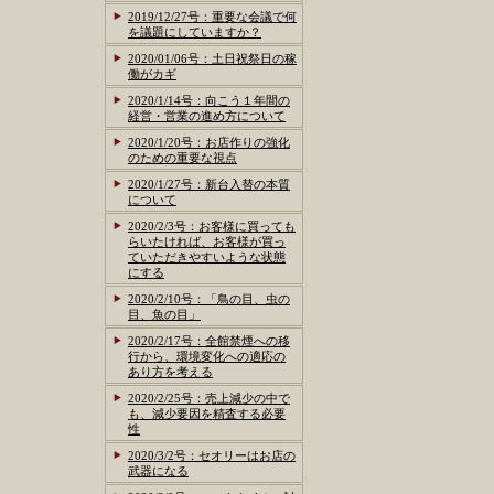
2019/12/27号：重要な会議で何
を議題にしていますか？
2020/01/06号：土日祝祭日の稼
働がカギ
2020/1/14号：向こう１年間の
経営・営業の進め方について
2020/1/20号：お店作りの強化
のための重要な視点
2020/1/27号：新台入替の本質
について
2020/2/3号：お客様に買っても
らいたければ、お客様が買っ
ていただきやすいような状態
にする
2020/2/10号：「鳥の目、虫の
目、魚の目」
2020/2/17号：全館禁煙への移
行から、環境変化への適応の
あり方を考える
2020/2/25号：売上減少の中で
も、減少要因を精査する必要
性
2020/3/2号：セオリーはお店の
武器になる