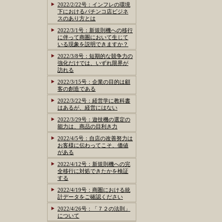
2022/2/22号：インフレの環境
下におけるパチンコ店ビジネ
スのあり方とは
2022/3/1号：新規則機への移行
に伴って商圏において生じて
いる現象を説明できますか？
2022/3/8号：短期的な競争力の
強化だけでは、いずれ限界が
訪れる
2022/3/15号：企業の目的は顧
客の創造である
2022/3/22号：経営学に教科書
はあるが、経営にはない
2022/3/29号：遊技機の選定の
能力は、商品の目利き力
2022/4/5号：自店の改善努力は
お客様に伝わってこそ、価値
がある
2022/4/12号：新規則機への完
全移行に対処できたかを検証
する
2022/4/19号：商圏における統
計データをご確認ください
2022/4/26号：「７２の法則」
について