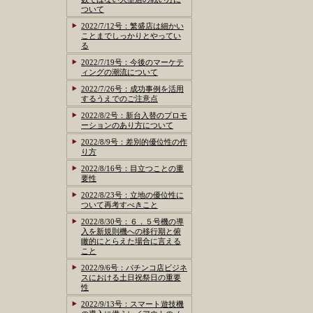
ついて
2022/7/12号：繁盛店は細かい
ことまでしっかりとやってい
る
2022/7/19号：今後のマーケテ
ィングの潮流について
2022/7/26号：成功事例を活用
するうえでのご注意点
2022/8/2号：新台入替のプロモ
ーションのあり方について
2022/8/9号：差別的優位性の作
り方
2022/8/16号：目立つことの重
要性
2022/8/23号：立地の優位性に
ついて再考すべきこと
2022/8/30号：６．５号機の導
入を新規則機への移行期と俯
瞰的にとらえた場合に言える
こと
2022/9/6号：パチンコ店ビジネ
スにおける土日祝祭日の重要
性
2022/9/13号：スマート遊技機