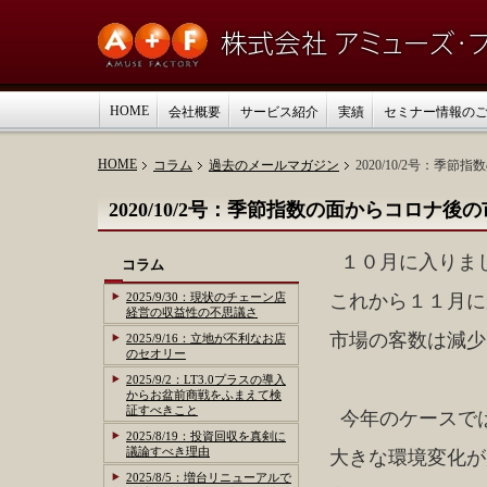
HOME
会社概要
サービス紹介
実績
セミナー情報の
HOME
コラム
過去のメールマガジン
2020/10/2号：
2020/10/2号：季節指数の面からコロナ
１０月に入りま
コラム
2025/9/30：現状のチェーン店
これから１１月に
経営の収益性の不思議さ
市場の客数は減少
2025/9/16：立地が不利なお店
のセオリー
2025/9/2：LT3.0プラスの導入
からお盆前商戦をふまえて検
証すべきこと
今年のケースで
2025/8/19：投資回収を真剣に
議論すべき理由
大きな環境変化が
2025/8/5：増台リニューアルで