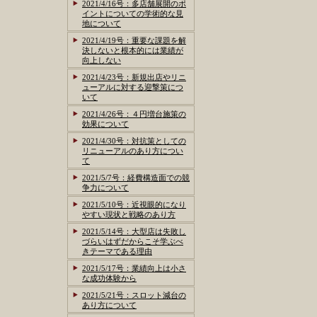
2021/4/16号：多店舗展開のポ
イントについての学術的な見
地について
2021/4/19号：重要な課題を解
決しないと根本的には業績が
向上しない
2021/4/23号：新規出店やリニ
ューアルに対する迎撃策につ
いて
2021/4/26号：４円増台施策の
効果について
2021/4/30号：対抗策としての
リニューアルのあり方につい
て
2021/5/7号：経費構造面での競
争力について
2021/5/10号：近視眼的になり
やすい現状と戦略のあり方
2021/5/14号：大型店は失敗し
づらいはずだからこそ学ぶべ
きテーマである理由
2021/5/17号：業績向上は小さ
な成功体験から
2021/5/21号：スロット減台の
あり方について