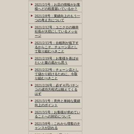
2021/2/5号：お店の情報がお客
様へどの程度届いているか？
2021/2/8号：業績向上のもう一
つの考え方について
2021/2/12号：ユニクロの柳井
社長が大切にしているメッセ
ージ
2021/2/15号：台粗利が低下す
るからこそ、チェーン店とし
て取り組むべきこと
2021/2/19号：お客様を喜ばせ
たいと腹の底から思う
2021/2/22号：チェーン店とし
て儲かり続けるために、今取
り組むべきこと
2021/2/26号：必ず４円パチン
コの成功方程式は観えてくる
はず
2021/3/1号：意外と単純な業績
向上のポイント
2021/3/5号：お客様が求めてい
ることへの対応について
2021/3/8号：これから増客のチ
ャンスが訪れる