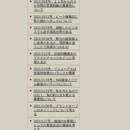
2021/10/8号：１１月からの４
か月間の営業戦略の重要性に
ついて
2021/10/12号：ピーク稼働日に
取り組むべきことについて
2021/10/19号：成熟したビジネ
スでも必ず成長分野がある
2021/10/26号：努力の延長線上
に未来があるか、理想像を追
うことで未来をつかむか
2021/11/2号：旧規則機撤去の
リスクとチャンスをどこに見
据えるか
2021/11/9号：リニューアルは
投資対効果のバランスが重要
2021/11/16号：Web販促とリア
ル販促のバランスについて
2021/11/24号：魚を与えるので
はなく、魚の釣り方を教える
重要性について
2021/11/30号：グランドオープ
ンのタイミングについて考え
る
2021/12/7号：地域のお客様に
とっての新規出店の価値を考
える