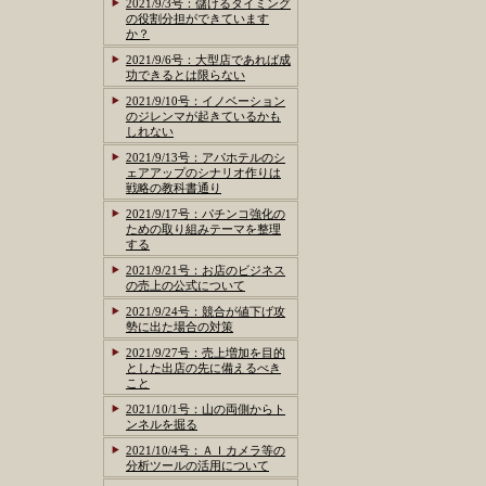
2021/9/3号：儲けるタイミング
の役割分担ができています
か？
2021/9/6号：大型店であれば成
功できるとは限らない
2021/9/10号：イノベーション
のジレンマが起きているかも
しれない
2021/9/13号：アパホテルのシ
ェアアップのシナリオ作りは
戦略の教科書通り
2021/9/17号：パチンコ強化の
ための取り組みテーマを整理
する
2021/9/21号：お店のビジネス
の売上の公式について
2021/9/24号：競合が値下げ攻
勢に出た場合の対策
2021/9/27号：売上増加を目的
とした出店の先に備えるべき
こと
2021/10/1号：山の両側からト
ンネルを掘る
2021/10/4号：ＡＩカメラ等の
分析ツールの活用について