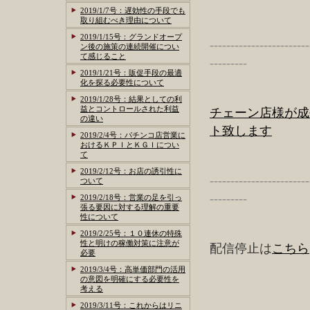
2019/1/7号：遅効性の手段でも
取り組むべき理由について
2019/1/15号：グランドオープ
------------------------
ン後の施策の連続開催につい
て感じること
---------
2019/1/21号：販促手段の最適
化を探る必要性について
2019/1/28号：結果としての利
益とコントロールされた利益
チェーン店様が成
の違い
ト致します
2019/2/4号：パチンコ店営業に
おけるＫＰＩとＫＧＩについ
て
2019/2/12号：お店の誘引性に
------------------------
ついて
---------
2019/2/18号：営業の足を引っ
張る要因に対する理解の重要
性について
2019/2/25号：１０連休の特殊
性と明けの稼働対策に注意が
配信停止は
こちら
必要
2019/3/4号：高単価部門の活用
の意図を明確にする必要性を
考える
2019/3/11号：これからはリニ