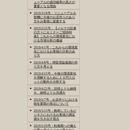
ューアルの成功確率の高さが
重要となる理由
2019/3/18号：リニューアルを
契機に今後のお店作りのあり
方をお客様に提案する
2019/3/25号：【メルマガ読者
の方々にセミナーご招待特
典】これからの環境変化にお
ける市場分析の価値
2019/4/1号：これからの環境変
化におけるお客様の分析のあ
り方
2019/4/8号：増収増益基調の作
り方を考える
2019/4/15号：今後の環境変化
を理解するために１０円スロ
ットの動向を分析する
2019/4/22号：説得よりも納得
を、納得よりも共感を
2019/5/7号：お店作りにおける
衛生要因の視点について
2019/5/13号：飽和しているビ
ジネスにおけるお客様の満足
感を引き出す視点
2019/5/20号：転換期への備え
の第一歩はイメージ作りから