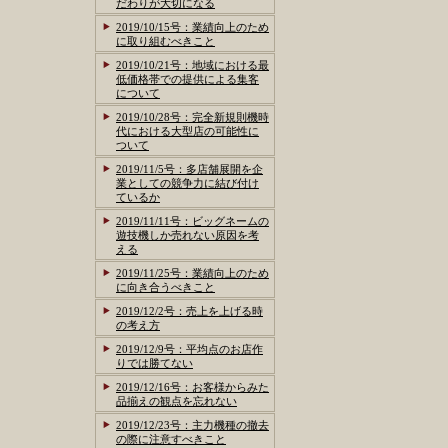
だわりが大切になる
2019/10/15号：業績向上のため
に取り組むべきこと
2019/10/21号：地域における最
低価格帯での提供による集客
について
2019/10/28号：完全新規則機時
代における大型店の可能性に
ついて
2019/11/5号：多店舗展開を企
業としての競争力に結び付け
ているか
2019/11/11号：ビッグネームの
遊技機しか売れない原因を考
える
2019/11/25号：業績向上のため
に向き合うべきこと
2019/12/2号：売上を上げる時
の考え方
2019/12/9号：平均点のお店作
りでは勝てない
2019/12/16号：お客様からみた
品揃えの観点を忘れない
2019/12/23号：主力機種の撤去
の際に注意すべきこと