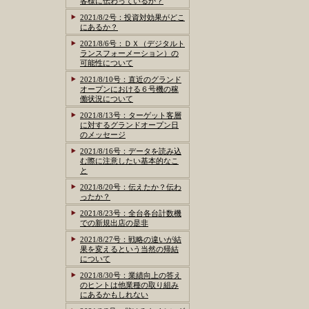
客様に伝わっているか？
2021/8/2号：投資対効果がどこ
にあるか？
2021/8/6号：ＤＸ（デジタルト
ランスフォーメーション）の
可能性について
2021/8/10号：直近のグランド
オープンにおける６号機の稼
働状況について
2021/8/13号：ターゲット客層
に対するグランドオープン日
のメッセージ
2021/8/16号：データを読み込
む際に注意したい基本的なこ
と
2021/8/20号：伝えたか？伝わ
ったか？
2021/8/23号：全台各台計数機
での新規出店の是非
2021/8/27号：戦略の違いが結
果を変えるという当然の帰結
について
2021/8/30号：業績向上の答え
のヒントは他業種の取り組み
にあるかもしれない