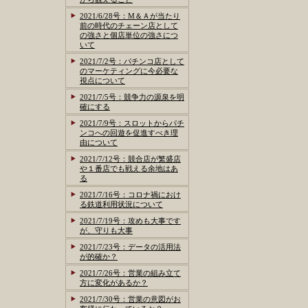
2021/6/28号：M＆Ａが当たり
前の時代のチェーン店として
の強さと個店単位の強さにつ
いて
2021/7/2号：パチンコ店として
のマーケティングに今必要な
視点について
2021/7/5号：競争力の源泉を明
確にする
2021/7/9号：スロットからパチ
ンコへの回遊を促進すべき理
由について
2021/7/12号：競合店が繁盛店
や１番店でも戦える余地はあ
る
2021/7/16号：コロナ禍におけ
る鉄道利用状況について
2021/7/19号：攻めも大事です
が、守りも大事
2021/7/23号：データの活用法
が的確か？
2021/7/26号：営業の組み立て
方に変化があるか？
2021/7/30号：営業の意図がお