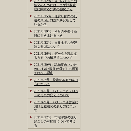
2021/3/12号：４円パチンコの
強化のためには、まず計数管
理に関する知識の強化から
2021/3/15号：低貸し部門の低
迷の原因と対処策を究明して
いるか？
2021/3/19号：４月の稼働は絶
対に引き上げるべき
2021/3/22号：ＡＢホテルが好
調な要因について
2021/3/26号：データを読み取
るうえでの留意点について
2021/3/29号：認知度向上のた
めにはWeb販促が必ずしも最適
ではない理由
2021/4/2号：投資の本来のあり
方について
2021/4/5号：パチンコとスロッ
トの比率の変化について
2021/4/9号：パチンコ店営業に
おける差別化のあり方につい
て
2021/4/12号：市場客数の掘り
起こしの可能性について考え
る