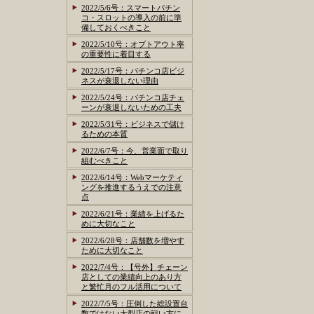
2022/5/6号：スマートパチン
コ・スロットの導入の前に準
備しておくべきこと
2022/5/10号：オプトアウト率
の重要性に着目する
2022/5/17号：パチンコ店ビジ
ネスが衰退しない理由
2022/5/24号：パチンコ店チェ
ーンが衰退しないための工夫
2022/5/31号：ビジネスで儲け
るための本質
2022/6/7号：今、営業面で取り
組むべきこと
2022/6/14号：Webマーケティ
ングを推進するうえでの注意
点
2022/6/21号：業績を上げるた
めに大切なこと
2022/6/28号：店舗数を増やす
ために大切なこと
2022/7/4号：【号外】チェーン
店としての業績向上のあり方
と繁忙月のフル活用について
2022/7/5号：圧倒した総設置台
数ではない大型店の戦い方に