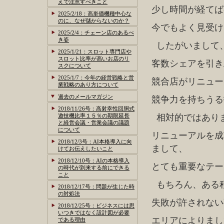
えで注意すべきこと
少し時間が経てば
2025/2/18：高単価機種中心な
のに、なぜ儲からないのか？
今でもよく見受け
2025/2/4：チェーン店のあるべ
き姿
したがいまして
2025/1/21：スロット専門店や
スロット比率が高いお店のリ
客数シェアを引き
スクについて
2025/1/7：今年の経営戦略と営
競合店がリニュー
業戦略のあり方について
過去のメールマガジン
競争力を持ちうる
2018/11/26号：高射幸性回胴式
遊技機比率１５％の期限延長
相対的ではあり
と経営会議・営業会議の議題
について
リニューアルを成
2018/12/3号：AI本格導入に向
まして、
けてお伝えしたいこと
2018/12/10号：AIの本格導入
とても重要なテー
の時代が到来する前にできる
こと
もちろん、ある
2018/12/17号：問題が生じた時
の対処法
失敗が許されない
2018/12/25号：ビジネスには思
いつきではなく設計図が必要
エリアによりまし
である理由