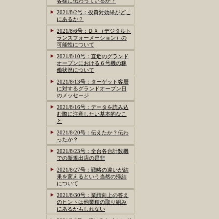
客様に伝わっているか？
2021/8/2号：投資対効果がどこ
にあるか？
2021/8/6号：ＤＸ（デジタルト
ランスフォーメーション）の
可能性について
2021/8/10号：直近のグランド
オープンにおける６号機の稼
働状況について
2021/8/13号：ターゲット客層
に対するグランドオープン日
のメッセージ
2021/8/16号：データを読み込
む際に注意したい基本的なこ
と
2021/8/20号：伝えたか？伝わ
ったか？
2021/8/23号：全台各台計数機
での新規出店の是非
2021/8/27号：戦略の違いが結
果を変えるという当然の帰結
について
2021/8/30号：業績向上の答え
のヒントは他業種の取り組み
にあるかもしれない