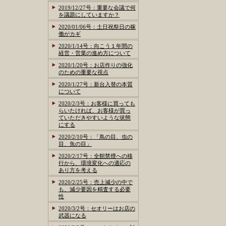
2019/12/27号：重要な会議で何
を議題にしていますか？
2020/01/06号：土日祝祭日の稼
働がカギ
2020/1/14号：向こう１年間の
経営・営業の進め方について
2020/1/20号：お店作りの強化
のための重要な視点
2020/1/27号：新台入替の本質
について
2020/2/3号：お客様に買っても
らいたければ、お客様が買っ
ていただきやすいような状態
にする
2020/2/10号：「鳥の目、虫の
目、魚の目」
2020/2/17号：全館禁煙への移
行から、環境変化への適応の
あり方を考える
2020/2/25号：売上減少の中で
も、減少要因を精査する必要
性
2020/3/2号：セオリーはお店の
武器になる