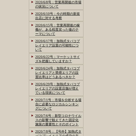
2020/6/8号：営業再開後の市場
の状況について
2020/6/10号：今の時期の新規
出店に対する考察
2020/6/15号：営業再開後の稼
働が、ある程度戻った後のテ
ーマについて
2020/6/17号：加熱式タバコプ
レイエリア設置の可能性につ
いて
2020/6/22号：マーケットサイ
ズを把握していますか？
2020/6/24号：加熱式タバコプ
レイエリアと禁煙エリアの設
置比率はどうあるべきか？
2020/6/29号：加熱式タバコプ
レイエリアの設置店舗が増え
ている現状について
2020/7/1号：市場を分析する場
合に必要なロジカルシンキン
グについて
2020/7/6号：新型コロナウイル
スの影響で観えてきた固定化
施策の重要性とそのポイント
2020/7/8号：【号外】加熱式タ
バコプレイエリアの成功の方