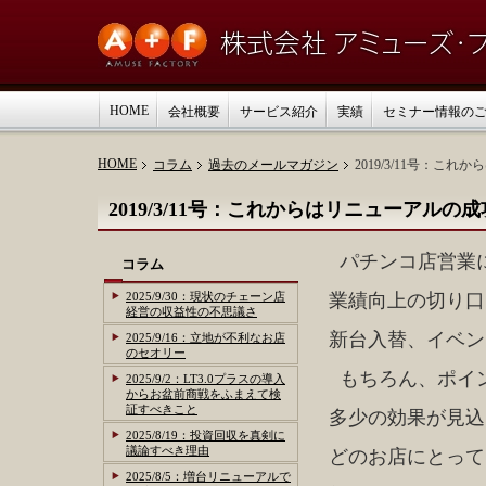
HOME
会社概要
サービス紹介
実績
セミナー情報の
HOME
コラム
過去のメールマガジン
2019/3/11号：
2019/3/11号：これからはリニューアル
パチンコ店営業
コラム
2025/9/30：現状のチェーン店
業績向上の切り口
経営の収益性の不思議さ
新台入替、イベン
2025/9/16：立地が不利なお店
のセオリー
もちろん、ポイ
2025/9/2：LT3.0プラスの導入
からお盆前商戦をふまえて検
証すべきこと
多少の効果が見込
2025/8/19：投資回収を真剣に
議論すべき理由
どのお店にとって
2025/8/5：増台リニューアルで