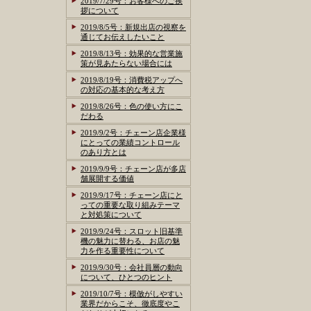
2019/7/29号：お客様へのご挨
拶について
2019/8/5号：新規出店の視察を
通じてお伝えしたいこと
2019/8/13号：効果的な営業施
策が見あたらない場合には
2019/8/19号：消費税アップへ
の対応の基本的な考え方
2019/8/26号：色の使い方にこ
だわる
2019/9/2号：チェーン店企業様
にとっての業績コントロール
のあり方とは
2019/9/9号：チェーン店が多店
舗展開する価値
2019/9/17号：チェーン店にと
っての重要な取り組みテーマ
と対処策について
2019/9/24号：スロット旧基準
機の魅力に替わる、お店の魅
力を作る重要性について
2019/9/30号：会社員層の動向
について、ひとつのヒント
2019/10/7号：模倣がしやすい
業界だからこそ、徹底度やこ