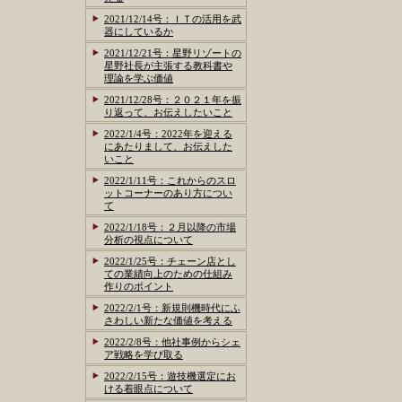
2021/12/14号：ＩＴの活用を武
器にしているか
2021/12/21号：星野リゾートの
星野社長が主張する教科書や
理論を学ぶ価値
2021/12/28号：２０２１年を振
り返って、お伝えしたいこと
2022/1/4号：2022年を迎える
にあたりまして、お伝えした
いこと
2022/1/11号：これからのスロ
ットコーナーのあり方につい
て
2022/1/18号：２月以降の市場
分析の視点について
2022/1/25号：チェーン店とし
ての業績向上のための仕組み
作りのポイント
2022/2/1号：新規則機時代にふ
さわしい新たな価値を考える
2022/2/8号：他社事例からシェ
ア戦略を学び取る
2022/2/15号：遊技機選定にお
ける着眼点について