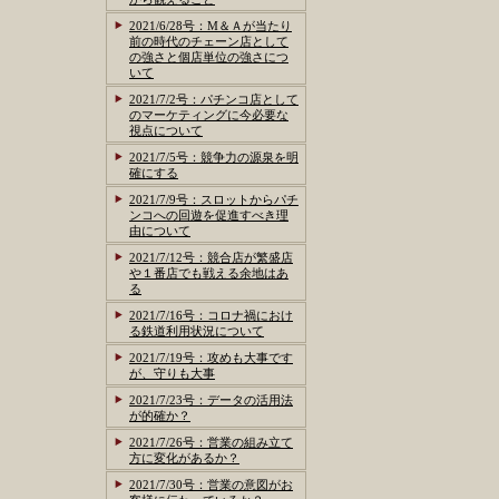
2021/6/28号：M＆Ａが当たり
前の時代のチェーン店として
の強さと個店単位の強さにつ
いて
2021/7/2号：パチンコ店として
のマーケティングに今必要な
視点について
2021/7/5号：競争力の源泉を明
確にする
2021/7/9号：スロットからパチ
ンコへの回遊を促進すべき理
由について
2021/7/12号：競合店が繁盛店
や１番店でも戦える余地はあ
る
2021/7/16号：コロナ禍におけ
る鉄道利用状況について
2021/7/19号：攻めも大事です
が、守りも大事
2021/7/23号：データの活用法
が的確か？
2021/7/26号：営業の組み立て
方に変化があるか？
2021/7/30号：営業の意図がお