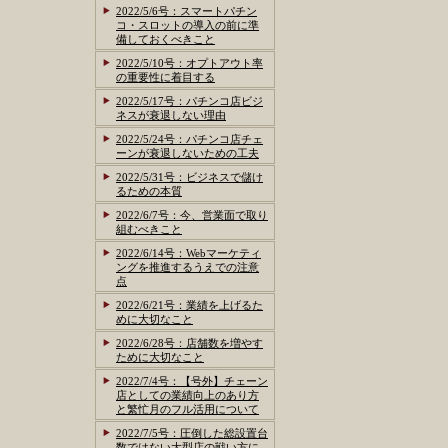
2022/5/6号：スマートパチン
コ・スロットの導入の前に準
備しておくべきこと
2022/5/10号：オプトアウト率
の重要性に着目する
2022/5/17号：パチンコ店ビジ
ネスが衰退しない理由
2022/5/24号：パチンコ店チェ
ーンが衰退しないための工夫
2022/5/31号：ビジネスで儲け
るための本質
2022/6/7号：今、営業面で取り
組むべきこと
2022/6/14号：Webマーケティ
ングを推進するうえでの注意
点
2022/6/21号：業績を上げるた
めに大切なこと
2022/6/28号：店舗数を増やす
ために大切なこと
2022/7/4号：【号外】チェーン
店としての業績向上のあり方
と繁忙月のフル活用について
2022/7/5号：圧倒した総設置台
数ではない大型店の戦い方に