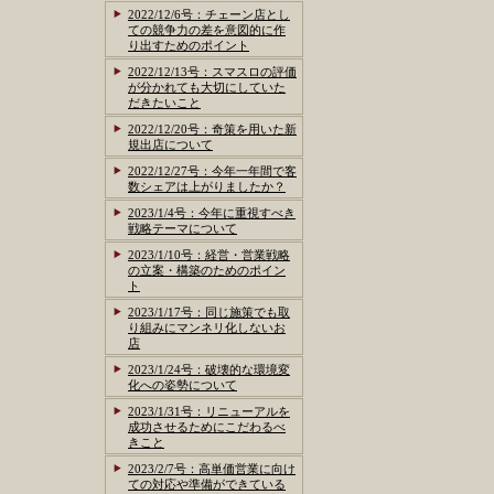
2022/12/6号：チェーン店とし
ての競争力の差を意図的に作
り出すためのポイント
2022/12/13号：スマスロの評価
が分かれても大切にしていた
だきたいこと
2022/12/20号：奇策を用いた新
規出店について
2022/12/27号：今年一年間で客
数シェアは上がりましたか？
2023/1/4号：今年に重視すべき
戦略テーマについて
2023/1/10号：経営・営業戦略
の立案・構築のためのポイン
ト
2023/1/17号：同じ施策でも取
り組みにマンネリ化しないお
店
2023/1/24号：破壊的な環境変
化への姿勢について
2023/1/31号：リニューアルを
成功させるためにこだわるべ
きこと
2023/2/7号：高単価営業に向け
ての対応や準備ができている