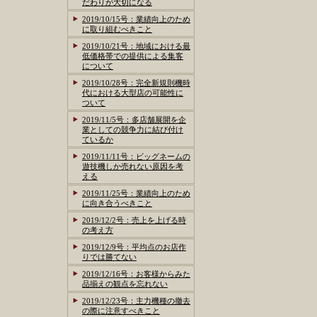
だわりが大切になる
2019/10/15号：業績向上のため
に取り組むべきこと
2019/10/21号：地域における最
低価格帯での提供による集客
について
2019/10/28号：完全新規則機時
代における大型店の可能性に
ついて
2019/11/5号：多店舗展開を企
業としての競争力に結び付け
ているか
2019/11/11号：ビッグネームの
遊技機しか売れない原因を考
える
2019/11/25号：業績向上のため
に向き合うべきこと
2019/12/2号：売上を上げる時
の考え方
2019/12/9号：平均点のお店作
りでは勝てない
2019/12/16号：お客様からみた
品揃えの観点を忘れない
2019/12/23号：主力機種の撤去
の際に注意すべきこと