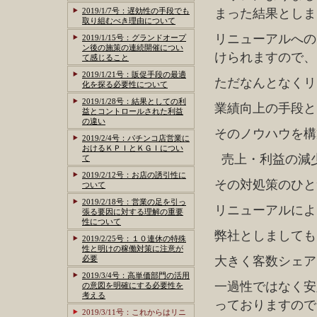
2019/1/7号：遅効性の手段でも
まった結果としま
取り組むべき理由について
リニューアルへの
2019/1/15号：グランドオープ
ン後の施策の連続開催につい
けられますので、
て感じること
2019/1/21号：販促手段の最適
ただなんとなくリ
化を探る必要性について
2019/1/28号：結果としての利
業績向上の手段と
益とコントロールされた利益
の違い
そのノウハウを構
2019/2/4号：パチンコ店営業に
おけるＫＰＩとＫＧＩについ
売上・利益の減
て
2019/2/12号：お店の誘引性に
その対処策のひと
ついて
2019/2/18号：営業の足を引っ
リニューアルによ
張る要因に対する理解の重要
性について
弊社としましても
2019/2/25号：１０連休の特殊
性と明けの稼働対策に注意が
必要
大きく客数シェア
2019/3/4号：高単価部門の活用
一過性ではなく安
の意図を明確にする必要性を
考える
っておりますので
2019/3/11号：これからはリニ