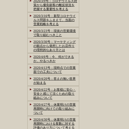
2020/3/9号：コロナウイルス対
策から優良顧客の離反状況を
把握する重要性を考える
2020/3/16号：新型コロナウイ
ルス問題をふまえて、当面の
営業戦略を考える
2020/3/23号：現状の営業環境
で取り組むべきこと
2020/3/30号：マーケティング
の観点から発想したお店作り
の理想的なあり方とは
2020/4/6号：今、何ができる
か、やるべきか
2020/4/13号：現時点での営業
面での工夫について
2020/4/20号：答えの無い世界
が始まる
2020/4/22号：お客様に安心・
安全と感じて頂くための取り
組みについて
2020/4/27号：休業明けの営業
再開時に向けての取り組みに
ついて
2020/4/30号：休業明けの営業
再開時における客数に対する
評価のあり方について考える