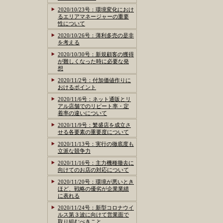
2020/10/23号：環境変化におけ
るエリアマネージャーの重要
性について
2020/10/26号：薄利多売の是非
を考える
2020/10/30号：新規顧客の獲得
が難しくなった時に必要な発
想
2020/11/2号：付加価値作りに
おけるポイント
2020/11/6号：ネット通販とリ
アル店舗でのリピート率・定
着率の違いについて
2020/11/9号：繁盛店を成立さ
せる各要素の重要度について
2020/11/13号：実行の徹底度も
立派な競争力
2020/11/16号：主力機種撤去に
向けてのお店の対応について
2020/11/20号：環境が悪いとき
ほど、戦略の優劣が企業業績
に表れる
2020/11/24号：新型コロナウイ
ルス第３波に向けて営業面で
取り組むべきこと