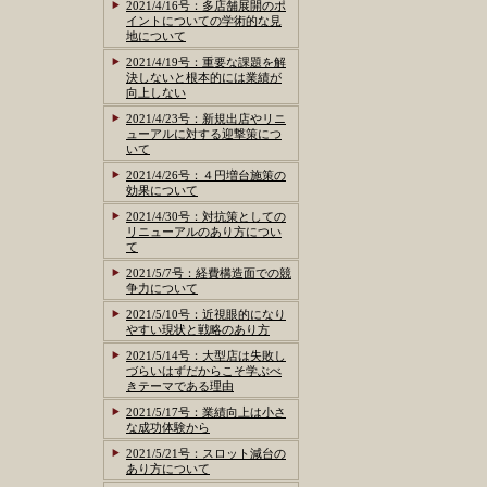
2021/4/16号：多店舗展開のポ
イントについての学術的な見
地について
2021/4/19号：重要な課題を解
決しないと根本的には業績が
向上しない
2021/4/23号：新規出店やリニ
ューアルに対する迎撃策につ
いて
2021/4/26号：４円増台施策の
効果について
2021/4/30号：対抗策としての
リニューアルのあり方につい
て
2021/5/7号：経費構造面での競
争力について
2021/5/10号：近視眼的になり
やすい現状と戦略のあり方
2021/5/14号：大型店は失敗し
づらいはずだからこそ学ぶべ
きテーマである理由
2021/5/17号：業績向上は小さ
な成功体験から
2021/5/21号：スロット減台の
あり方について