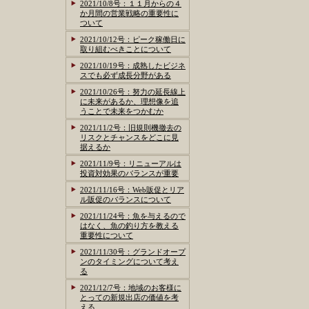
2021/10/8号：１１月からの４
か月間の営業戦略の重要性に
ついて
2021/10/12号：ピーク稼働日に
取り組むべきことについて
2021/10/19号：成熟したビジネ
スでも必ず成長分野がある
2021/10/26号：努力の延長線上
に未来があるか、理想像を追
うことで未来をつかむか
2021/11/2号：旧規則機撤去の
リスクとチャンスをどこに見
据えるか
2021/11/9号：リニューアルは
投資対効果のバランスが重要
2021/11/16号：Web販促とリア
ル販促のバランスについて
2021/11/24号：魚を与えるので
はなく、魚の釣り方を教える
重要性について
2021/11/30号：グランドオープ
ンのタイミングについて考え
る
2021/12/7号：地域のお客様に
とっての新規出店の価値を考
える