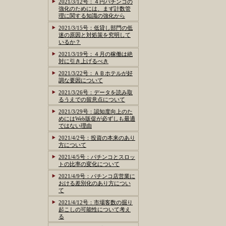
2021/3/12号：４円パチンコの
強化のためには、まず計数管
理に関する知識の強化から
2021/3/15号：低貸し部門の低
迷の原因と対処策を究明して
いるか？
2021/3/19号：４月の稼働は絶
対に引き上げるべき
2021/3/22号：ＡＢホテルが好
調な要因について
2021/3/26号：データを読み取
るうえでの留意点について
2021/3/29号：認知度向上のた
めにはWeb販促が必ずしも最適
ではない理由
2021/4/2号：投資の本来のあり
方について
2021/4/5号：パチンコとスロッ
トの比率の変化について
2021/4/9号：パチンコ店営業に
おける差別化のあり方につい
て
2021/4/12号：市場客数の掘り
起こしの可能性について考え
る