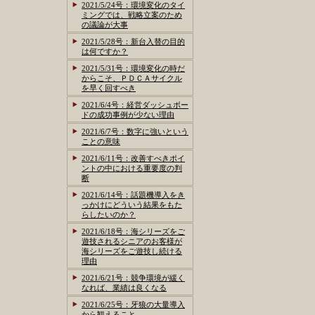
2021/5/24号：環境変化のタイ
ミングでは、戦略立案のため
の議論が大事
2021/5/28号：新台入替の目的
は何ですか？
2021/5/31号：環境変化の時だ
からこそ、ＰＤＣＡサイクル
を早く回すべき
2021/6/4号：経営ダッシュボー
ドの成功事例が少ない理由
2021/6/7号：数字に強いという
ことの意味
2021/6/11号：改善すべきポイ
ントの中における重要度の判
断
2021/6/14号：話題機導入をき
っかけにどういう結果をもた
らしたいのか？
2021/6/18号：海シリーズをご
遊技されるシニアのお客様が
海シリーズをご遊技し続ける
理由
2021/6/21号：競争環境が緩く
なれば、業績は良くなる
2021/6/25号：牙狼の大量導入
から観えること