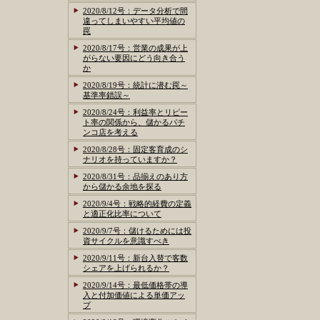
2020/8/12号：データ分析で間
違ってしまいやすい平均値の
罠
2020/8/17号：営業の成果が上
がらない要因にどう向き合う
か
2020/8/19号：統計に潜む罠～
基準率錯誤～
2020/8/24号：利益率とリピー
ト率の関係から、儲かるパチ
ンコ店を考える
2020/8/28号：固定客育成のシ
ナリオを持っていますか？
2020/8/31号：品揃えのあり方
から儲かる余地を探る
2020/9/4号：戦略的経費の定義
と適正化比率について
2020/9/7号：儲けるためには投
資サイクルを意識すべき
2020/9/11号：新台入替で客数
シェアを上げられるか？
2020/9/14号：最低価格帯の導
入と付加価値による単価アッ
プ