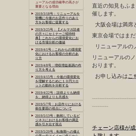
ューアルの成功確率の高さが
直近の知見もふま
重要となる理由
催します。
2019/3/18号：リニューアルを
契機に今後のお店作りのあり
方をお客様に提案する
大阪会場は満席
2019/3/25号：【メルマガ読者
の方々にセミナーご招待特
東京会場ではまだ
典】これからの環境変化にお
ける市場分析の価値
リニューアルの
2019/4/1号：これからの環境変
化におけるお客様の分析のあ
リニューアルのノ
り方
おります。
2019/4/8号：増収増益基調の作
り方を考える
お申し込みは
こ
2019/4/15号：今後の環境変化
を理解するために１０円スロ
ットの動向を分析する
2019/4/22号：説得よりも納得
を、納得よりも共感を
------------------------
2019/5/7号：お店作りにおける
---------
衛生要因の視点について
2019/5/13号：飽和しているビ
ジネスにおけるお客様の満足
感を引き出す視点
チェーン店様が成
2019/5/20号：転換期への備え
ト致します
の第一歩はイメージ作りから