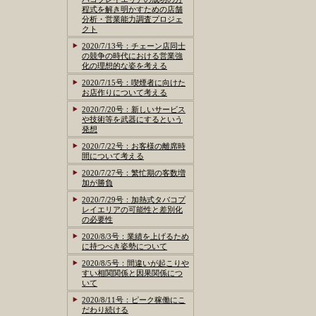
程式を解き明かすための店舗
分析・営業能力調査プロジェ
クト
2020/7/13号：チェーン店同士
の競争の時代における営業強
化の理想的な姿を考える
2020/7/15号：喫煙者に向けた
お店作りについて考える
2020/7/20号：新しいサービス
や技術等を武器にするという
発想
2020/7/22号：お客様の離席時
間について考える
2020/7/27号：繁忙期の客数増
加が勝負
2020/7/29号：加熱式タバコプ
レイエリアの可能性と差別化
の必要性
2020/8/3号：業績を上げるため
に持つべき姿勢について
2020/8/5号：間違いが起こりや
すい相関関係と因果関係につ
いて
2020/8/11号：ピーク稼働にこ
だわり続ける