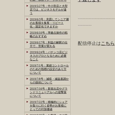
2019/5/27号：中小型店と大型
店では、ビジネスモデルが違
う
------------------------
2019/6/3号：意図してシニア層
のお客様を集客・リピート
---------
化・固定化できますか
2019/6/10号：準拠点操作の戦
略のおすすめ
2019/6/17号：利益の解釈の仕
配信停止は
こちら
方で、営業が変わる
2019/6/24号：パチンコ店ビジ
ネスのプロとなるために必要
なこと
2019/7/1号：業績コントロール
のための指標の設定のあり方
について
2019/7/8号：減収・減益基調か
らの脱却について
2019/7/16号：新規出店やグラ
ンドリニューアルへの迎撃策
について
2019/7/22号：積極的にシェア
を取りに行く姿勢がお客様に
とっての付加価値