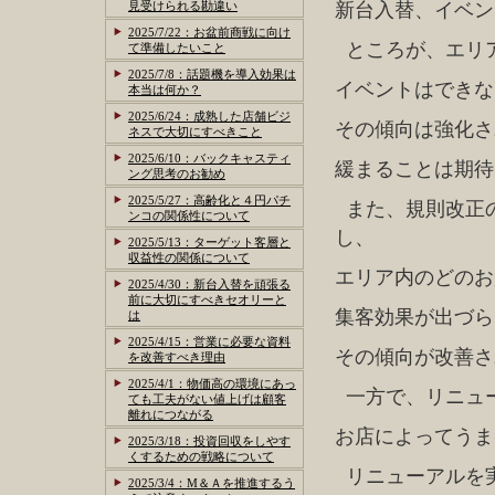
見受けられる勘違い
新台入替、イベン
2025/7/22：お盆前商戦に向け
ところが、エリ
て準備したいこと
2025/7/8：話題機を導入効果は
イベントはできな
本当は何か？
2025/6/24：成熟した店舗ビジ
その傾向は強化さ
ネスで大切にすべきこと
2025/6/10：バックキャスティ
緩まることは期待
ング思考のお勧め
2025/5/27：高齢化と４円パチ
また、規則改正
ンコの関係性について
し、
2025/5/13：ターゲット客層と
収益性の関係について
エリア内のどのお
2025/4/30：新台入替を頑張る
前に大切にすべきセオリーと
集客効果が出づら
は
2025/4/15：営業に必要な資料
その傾向が改善さ
を改善すべき理由
2025/4/1：物価高の環境にあっ
一方で、リニュ
ても工夫がない値上げは顧客
離れにつながる
お店によってうま
2025/3/18：投資回収をしやす
くするための戦略について
リニューアルを
2025/3/4：M＆Ａを推進するう