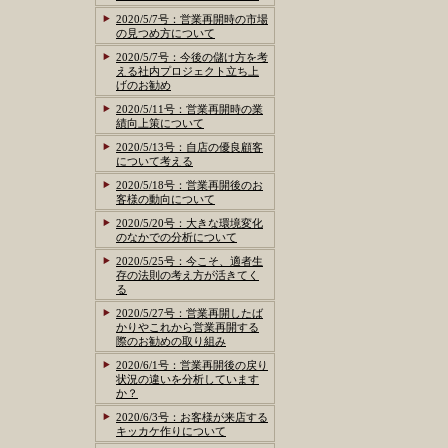
2020/5/7号：営業再開時の市場
の見つめ方について
2020/5/7号：今後の儲け方を考
える社内プロジェクト立ち上
げのお勧め
2020/5/11号：営業再開時の業
績向上策について
2020/5/13号：自店の優良顧客
について考える
2020/5/18号：営業再開後のお
客様の動向について
2020/5/20号：大きな環境変化
のなかでの分析について
2020/5/25号：今こそ、適者生
存の法則の考え方が活きてく
る
2020/5/27号：営業再開したば
かりやこれから営業再開する
際のお勧めの取り組み
2020/6/1号：営業再開後の戻り
状況の違いを分析しています
か？
2020/6/3号：お客様が来店する
キッカケ作りについて