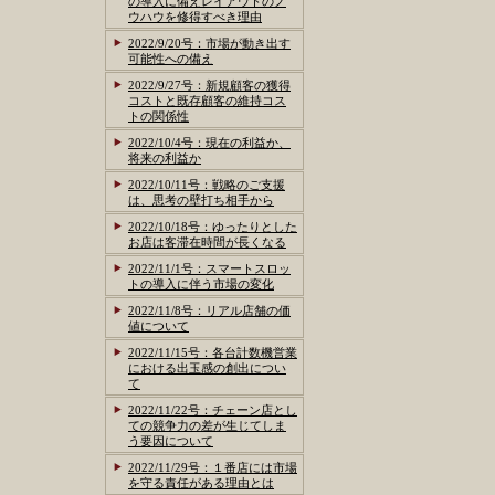
の導入に備えレイアウトのノ
ウハウを修得すべき理由
2022/9/20号：市場が動き出す
可能性への備え
2022/9/27号：新規顧客の獲得
コストと既存顧客の維持コス
トの関係性
2022/10/4号：現在の利益か、
将来の利益か
2022/10/11号：戦略のご支援
は、思考の壁打ち相手から
2022/10/18号：ゆったりとした
お店は客滞在時間が長くなる
2022/11/1号：スマートスロッ
トの導入に伴う市場の変化
2022/11/8号：リアル店舗の価
値について
2022/11/15号：各台計数機営業
における出玉感の創出につい
て
2022/11/22号：チェーン店とし
ての競争力の差が生じてしま
う要因について
2022/11/29号：１番店には市場
を守る責任がある理由とは