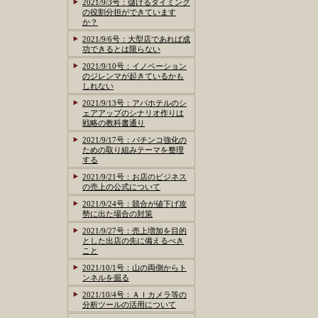
2021/9/3号：儲けるタイミング
の役割分担ができています
か？
2021/9/6号：大型店であれば成
功できるとは限らない
2021/9/10号：イノベーション
のジレンマが起きているかも
しれない
2021/9/13号：アパホテルのシ
ェアアップのシナリオ作りは
戦略の教科書通り
2021/9/17号：パチンコ強化の
ための取り組みテーマを整理
する
2021/9/21号：お店のビジネス
の売上の公式について
2021/9/24号：競合が値下げ攻
勢に出た場合の対策
2021/9/27号：売上増加を目的
とした出店の先に備えるべき
こと
2021/10/1号：山の両側からト
ンネルを掘る
2021/10/4号：ＡＩカメラ等の
分析ツールの活用について