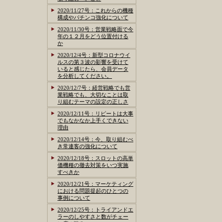
2020/11/27号：これからの機種
構成やパチンコ強化について
2020/11/30号：営業戦略面で今
年の１２月をどう位置付ける
か
2020/12/4号：新型コロナウイ
ルスの第３波の影響を受けて
いると感じたら、会員データ
を分析してください。
2020/12/7号：経営戦略でも営
業戦略でも、大切なことは取
り組むテーマの設定の正しさ
2020/12/11号：リピートは大事
でもなかなか上手くできない
理由
2020/12/14号：今、取り組むべ
き常連客の強化について
2020/12/18号：スロットの高単
価機種の撤去対策をいつ実施
すべきか
2020/12/21号：マーケティング
における問題提起のひとつの
事例について
2020/12/25号：トライアンドエ
ラーのしやすさと数がチェー