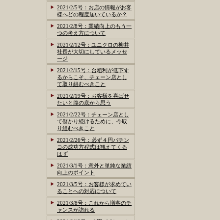
2021/2/5号：お店の情報がお客
様へどの程度届いているか？
2021/2/8号：業績向上のもう一
つの考え方について
2021/2/12号：ユニクロの柳井
社長が大切にしているメッセ
ージ
2021/2/15号：台粗利が低下す
るからこそ、チェーン店とし
て取り組むべきこと
2021/2/19号：お客様を喜ばせ
たいと腹の底から思う
2021/2/22号：チェーン店とし
て儲かり続けるために、今取
り組むべきこと
2021/2/26号：必ず４円パチン
コの成功方程式は観えてくる
はず
2021/3/1号：意外と単純な業績
向上のポイント
2021/3/5号：お客様が求めてい
ることへの対応について
2021/3/8号：これから増客のチ
ャンスが訪れる