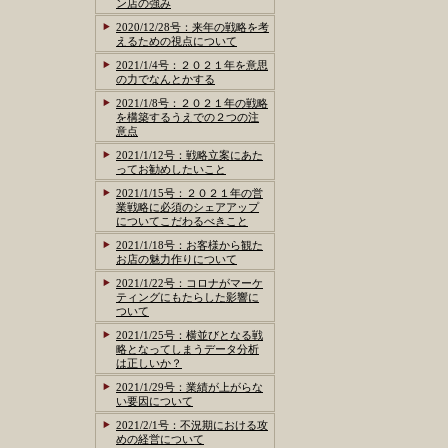
ン店の強み
2020/12/28号：来年の戦略を考
えるための視点について
2021/1/4号：２０２１年を意思
の力でなんとかする
2021/1/8号：２０２１年の戦略
を構築するうえでの２つの注
意点
2021/1/12号：戦略立案にあた
ってお勧めしたいこと
2021/1/15号：２０２１年の営
業戦略に必須のシェアアップ
についてこだわるべきこと
2021/1/18号：お客様から観た
お店の魅力作りについて
2021/1/22号：コロナがマーケ
ティングにもたらした影響に
ついて
2021/1/25号：横並びとなる戦
略となってしまうデータ分析
は正しいか？
2021/1/29号：業績が上がらな
い要因について
2021/2/1号：不況期における攻
めの経営について