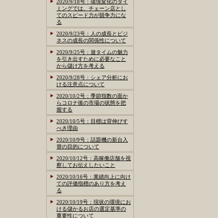
2020/9/18号：環境変化のタイ
ミングでは、チェーン店とし
てのスピード力が競争力にな
る
2020/9/23号：人の成長とビジ
ネスの成長の関係性について
2020/9/25号：遊タイムの魅力
を引き出すために必要なこと
から儲け方を考える
2020/9/28号：シェア分析にお
ける注意点について
2020/10/2号：季節指数の面か
らコロナ後の市場の状態を把
握する
2020/10/5号：目標は背伸びす
べき理由
2020/10/9号：話題機の新台入
替の目的について
2020/10/12号：高稼働店舗を視
察してお伝えしたいこと
2020/10/16号：業績向上に向け
ての評価指標のあり方を考え
る
2020/10/19号：現状の環境にお
ける儲かるお店の選定基準の
重要性について