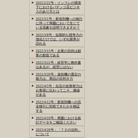
2022/2/22号：インフレの環境
下におけるパチンコ店ビジネ
スのあり方とは
2022/3/1号：新規則機への移行
に伴って商圏において生じて
いる現象を説明できますか？
2022/3/8号：短期的な競争力の
強化だけでは、いずれ限界が
訪れる
2022/3/15号：企業の目的は顧
客の創造である
2022/3/22号：経営学に教科書
はあるが、経営にはない
2022/3/29号：遊技機の選定の
能力は、商品の目利き力
2022/4/5号：自店の改善努力は
お客様に伝わってこそ、価値
がある
2022/4/12号：新規則機への完
全移行に対処できたかを検証
する
2022/4/19号：商圏における統
計データをご確認ください
2022/4/26号：「７２の法則」
について