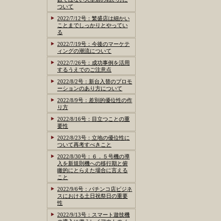
ついて
2022/7/12号：繁盛店は細かい
ことまでしっかりとやってい
る
2022/7/19号：今後のマーケテ
ィングの潮流について
2022/7/26号：成功事例を活用
するうえでのご注意点
2022/8/2号：新台入替のプロモ
ーションのあり方について
2022/8/9号：差別的優位性の作
り方
2022/8/16号：目立つことの重
要性
2022/8/23号：立地の優位性に
ついて再考すべきこと
2022/8/30号：６．５号機の導
入を新規則機への移行期と俯
瞰的にとらえた場合に言える
こと
2022/9/6号：パチンコ店ビジネ
スにおける土日祝祭日の重要
性
2022/9/13号：スマート遊技機