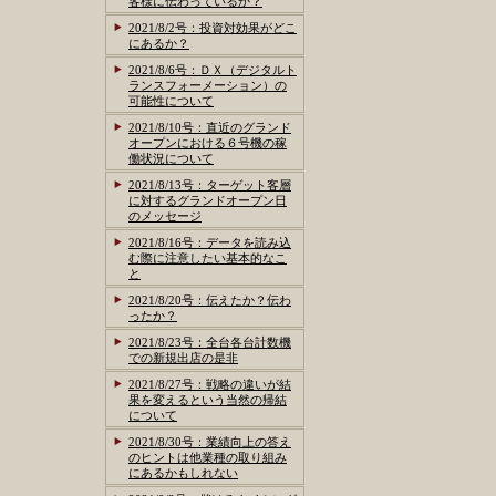
客様に伝わっているか？
2021/8/2号：投資対効果がどこ
にあるか？
2021/8/6号：ＤＸ（デジタルト
ランスフォーメーション）の
可能性について
2021/8/10号：直近のグランド
オープンにおける６号機の稼
働状況について
2021/8/13号：ターゲット客層
に対するグランドオープン日
のメッセージ
2021/8/16号：データを読み込
む際に注意したい基本的なこ
と
2021/8/20号：伝えたか？伝わ
ったか？
2021/8/23号：全台各台計数機
での新規出店の是非
2021/8/27号：戦略の違いが結
果を変えるという当然の帰結
について
2021/8/30号：業績向上の答え
のヒントは他業種の取り組み
にあるかもしれない