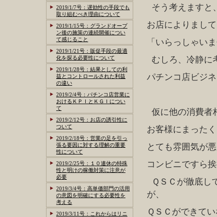
そう考えますと
2019/1/7号：遅効性の手段でも
取り組むべき理由について
お店によりまして
2019/1/15号：グランドオープ
ン後の施策の連続開催につい
て感じること
「いらっしゃいま
2019/1/21号：販促手段の最適
化を探る必要性について
むしろ、冷静に
2019/1/28号：結果としての利
パチンコ店ビジネ
益とコントロールされた利益
の違い
2019/2/4号：パチンコ店営業に
おけるＫＰＩとＫＧＩについ
て
仮に他の消費者
2019/2/12号：お店の誘引性に
ついて
お客様にまったく
2019/2/18号：営業の足を引っ
張る要因に対する理解の重要
とても雰囲気が悪
性について
コンビニですら挨
2019/2/25号：１０連休の特殊
性と明けの稼働対策に注意が
必要
ＱＳＣが徹底し
2019/3/4号：高単価部門の活用
が、
の意図を明確にする必要性を
考える
ＱＳＣができてい
2019/3/11号：これからはリニ