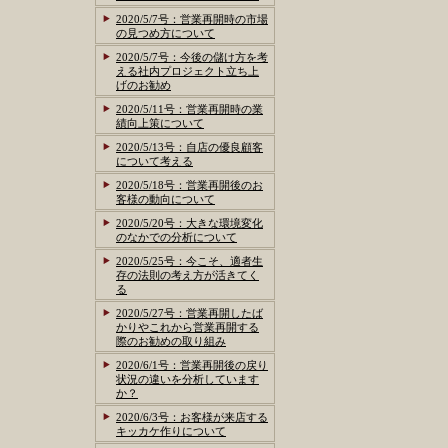
2020/5/7号：営業再開時の市場
の見つめ方について
2020/5/7号：今後の儲け方を考
える社内プロジェクト立ち上
げのお勧め
2020/5/11号：営業再開時の業
績向上策について
2020/5/13号：自店の優良顧客
について考える
2020/5/18号：営業再開後のお
客様の動向について
2020/5/20号：大きな環境変化
のなかでの分析について
2020/5/25号：今こそ、適者生
存の法則の考え方が活きてく
る
2020/5/27号：営業再開したば
かりやこれから営業再開する
際のお勧めの取り組み
2020/6/1号：営業再開後の戻り
状況の違いを分析しています
か？
2020/6/3号：お客様が来店する
キッカケ作りについて