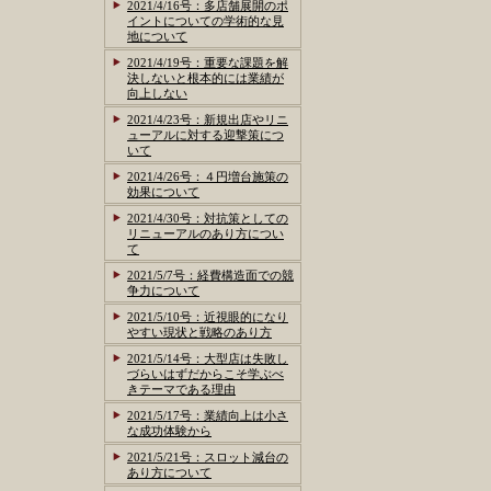
2021/4/16号：多店舗展開のポ
イントについての学術的な見
地について
2021/4/19号：重要な課題を解
決しないと根本的には業績が
向上しない
2021/4/23号：新規出店やリニ
ューアルに対する迎撃策につ
いて
2021/4/26号：４円増台施策の
効果について
2021/4/30号：対抗策としての
リニューアルのあり方につい
て
2021/5/7号：経費構造面での競
争力について
2021/5/10号：近視眼的になり
やすい現状と戦略のあり方
2021/5/14号：大型店は失敗し
づらいはずだからこそ学ぶべ
きテーマである理由
2021/5/17号：業績向上は小さ
な成功体験から
2021/5/21号：スロット減台の
あり方について