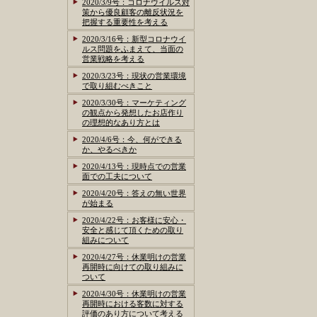
2020/3/9号：コロナウイルス対
策から優良顧客の離反状況を
把握する重要性を考える
2020/3/16号：新型コロナウイ
ルス問題をふまえて、当面の
営業戦略を考える
2020/3/23号：現状の営業環境
で取り組むべきこと
2020/3/30号：マーケティング
の観点から発想したお店作り
の理想的なあり方とは
2020/4/6号：今、何ができる
か、やるべきか
2020/4/13号：現時点での営業
面での工夫について
2020/4/20号：答えの無い世界
が始まる
2020/4/22号：お客様に安心・
安全と感じて頂くための取り
組みについて
2020/4/27号：休業明けの営業
再開時に向けての取り組みに
ついて
2020/4/30号：休業明けの営業
再開時における客数に対する
評価のあり方について考える