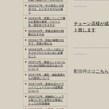
---------
2019/5/27号：中小型店と大型
店では、ビジネスモデルが違
う
2019/6/3号：意図してシニア層
のお客様を集客・リピート
チェーン店様が成
化・固定化できますか
ト致します
2019/6/10号：準拠点操作の戦
略のおすすめ
2019/6/17号：利益の解釈の仕
方で、営業が変わる
------------------------
2019/6/24号：パチンコ店ビジ
ネスのプロとなるために必要
---------
なこと
2019/7/1号：業績コントロール
のための指標の設定のあり方
について
配信停止は
こちら
2019/7/8号：減収・減益基調か
らの脱却について
2019/7/16号：新規出店やグラ
ンドリニューアルへの迎撃策
について
2019/7/22号：積極的にシェア
を取りに行く姿勢がお客様に
とっての付加価値