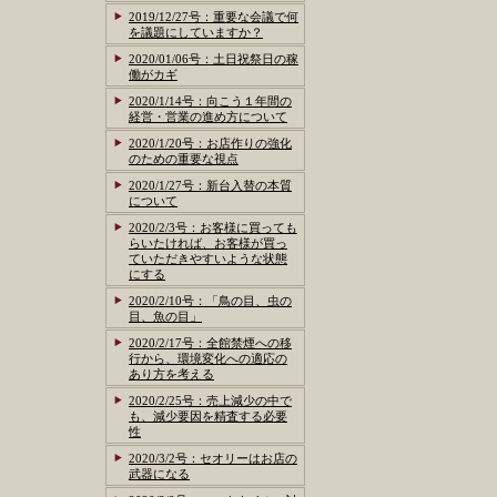
2019/12/27号：重要な会議で何
を議題にしていますか？
2020/01/06号：土日祝祭日の稼
働がカギ
2020/1/14号：向こう１年間の
経営・営業の進め方について
2020/1/20号：お店作りの強化
のための重要な視点
2020/1/27号：新台入替の本質
について
2020/2/3号：お客様に買っても
らいたければ、お客様が買っ
ていただきやすいような状態
にする
2020/2/10号：「鳥の目、虫の
目、魚の目」
2020/2/17号：全館禁煙への移
行から、環境変化への適応の
あり方を考える
2020/2/25号：売上減少の中で
も、減少要因を精査する必要
性
2020/3/2号：セオリーはお店の
武器になる