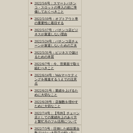
2022/5/6号：スマートパチン
コ・スロットの導入の前に準
備しておくべきこと
2022/5/10号：オプトアウト率
の重要性に着目する
2022/5/17号：パチンコ店ビジ
ネスが衰退しない理由
2022/5/24号：パチンコ店チェ
ーンが衰退しないための工夫
2022/5/31号：ビジネスで儲け
るための本質
2022/6/7号：今、営業面で取り
組むべきこと
2022/6/14号：Webマーケティ
ングを推進するうえでの注意
点
2022/6/21号：業績を上げるた
めに大切なこと
2022/6/28号：店舗数を増やす
ために大切なこと
2022/7/4号：【号外】チェーン
店としての業績向上のあり方
と繁忙月のフル活用について
2022/7/5号：圧倒した総設置台
数ではない大型店の戦い方に