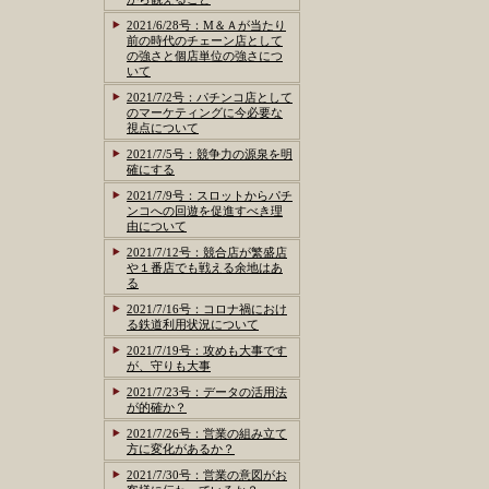
2021/6/28号：M＆Ａが当たり
前の時代のチェーン店として
の強さと個店単位の強さにつ
いて
2021/7/2号：パチンコ店として
のマーケティングに今必要な
視点について
2021/7/5号：競争力の源泉を明
確にする
2021/7/9号：スロットからパチ
ンコへの回遊を促進すべき理
由について
2021/7/12号：競合店が繁盛店
や１番店でも戦える余地はあ
る
2021/7/16号：コロナ禍におけ
る鉄道利用状況について
2021/7/19号：攻めも大事です
が、守りも大事
2021/7/23号：データの活用法
が的確か？
2021/7/26号：営業の組み立て
方に変化があるか？
2021/7/30号：営業の意図がお