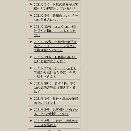
2021/2/5号：お店の情報がお客
様へどの程度届いているか？
2021/2/8号：業績向上のもう一
つの考え方について
2021/2/12号：ユニクロの柳井
社長が大切にしているメッセ
ージ
2021/2/15号：台粗利が低下す
るからこそ、チェーン店とし
て取り組むべきこと
2021/2/19号：お客様を喜ばせ
たいと腹の底から思う
2021/2/22号：チェーン店とし
て儲かり続けるために、今取
り組むべきこと
2021/2/26号：必ず４円パチン
コの成功方程式は観えてくる
はず
2021/3/1号：意外と単純な業績
向上のポイント
2021/3/5号：お客様が求めてい
ることへの対応について
2021/3/8号：これから増客のチ
ャンスが訪れる