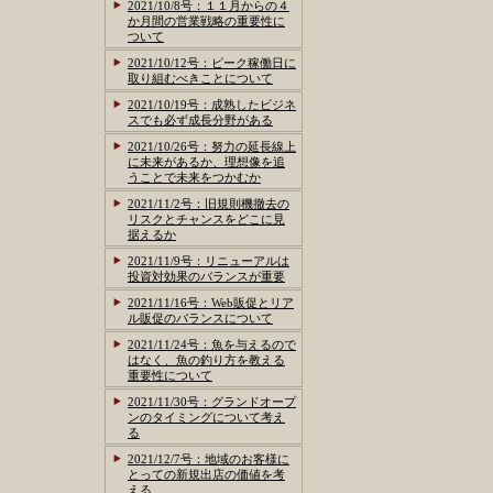
2021/10/8号：１１月からの４
か月間の営業戦略の重要性に
ついて
2021/10/12号：ピーク稼働日に
取り組むべきことについて
2021/10/19号：成熟したビジネ
スでも必ず成長分野がある
2021/10/26号：努力の延長線上
に未来があるか、理想像を追
うことで未来をつかむか
2021/11/2号：旧規則機撤去の
リスクとチャンスをどこに見
据えるか
2021/11/9号：リニューアルは
投資対効果のバランスが重要
2021/11/16号：Web販促とリア
ル販促のバランスについて
2021/11/24号：魚を与えるので
はなく、魚の釣り方を教える
重要性について
2021/11/30号：グランドオープ
ンのタイミングについて考え
る
2021/12/7号：地域のお客様に
とっての新規出店の価値を考
える