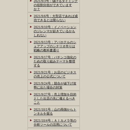
2021/9/3号：儲けるタイミング
の役割分担ができています
か？
2021/9/6号：大型店であれば成
功できるとは限らない
2021/9/10号：イノベーション
のジレンマが起きているかも
しれない
2021/9/13号：アパホテルのシ
ェアアップのシナリオ作りは
戦略の教科書通り
2021/9/17号：パチンコ強化の
ための取り組みテーマを整理
する
2021/9/21号：お店のビジネス
の売上の公式について
2021/9/24号：競合が値下げ攻
勢に出た場合の対策
2021/9/27号：売上増加を目的
とした出店の先に備えるべき
こと
2021/10/1号：山の両側からト
ンネルを掘る
2021/10/4号：ＡＩカメラ等の
分析ツールの活用について