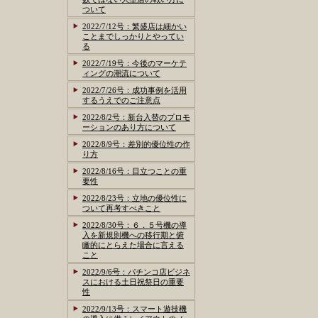
ついて
2022/7/12号：繁盛店は細かい
ことまでしっかりとやってい
る
2022/7/19号：今後のマーケテ
ィングの潮流について
2022/7/26号：成功事例を活用
するうえでのご注意点
2022/8/2号：新台入替のプロモ
ーションのあり方について
2022/8/9号：差別的優位性の作
り方
2022/8/16号：目立つことの重
要性
2022/8/23号：立地の優位性に
ついて再考すべきこと
2022/8/30号：６．５号機の導
入を新規則機への移行期と俯
瞰的にとらえた場合に言える
こと
2022/9/6号：パチンコ店ビジネ
スにおける土日祝祭日の重要
性
2022/9/13号：スマート遊技機