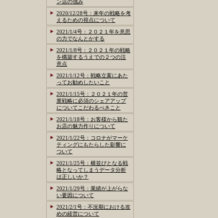
ン店の強み
2020/12/28号：来年の戦略を考
えるための視点について
2021/1/4号：２０２１年を意思
の力でなんとかする
2021/1/8号：２０２１年の戦略
を構築するうえでの２つの注
意点
2021/1/12号：戦略立案にあた
ってお勧めしたいこと
2021/1/15号：２０２１年の営
業戦略に必須のシェアアップ
についてこだわるべきこと
2021/1/18号：お客様から観た
お店の魅力作りについて
2021/1/22号：コロナがマーケ
ティングにもたらした影響に
ついて
2021/1/25号：横並びとなる戦
略となってしまうデータ分析
は正しいか？
2021/1/29号：業績が上がらな
い要因について
2021/2/1号：不況期における攻
めの経営について