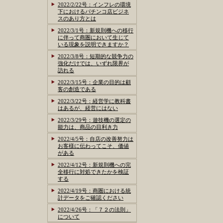
2022/2/22号：インフレの環境
下におけるパチンコ店ビジネ
スのあり方とは
2022/3/1号：新規則機への移行
に伴って商圏において生じて
いる現象を説明できますか？
2022/3/8号：短期的な競争力の
強化だけでは、いずれ限界が
訪れる
2022/3/15号：企業の目的は顧
客の創造である
2022/3/22号：経営学に教科書
はあるが、経営にはない
2022/3/29号：遊技機の選定の
能力は、商品の目利き力
2022/4/5号：自店の改善努力は
お客様に伝わってこそ、価値
がある
2022/4/12号：新規則機への完
全移行に対処できたかを検証
する
2022/4/19号：商圏における統
計データをご確認ください
2022/4/26号：「７２の法則」
について