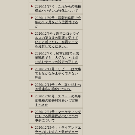
2020/11/27号：これからの機種
構成やパチンコ強化について
2020/11/30号：営業戦略面で今
年の１２月をどう位置付ける
か
2020/12/4号：新型コロナウイ
ルスの第３波の影響を受けて
いると感じたら、会員データ
を分析してください。
2020/12/7号：経営戦略でも営
業戦略でも、大切なことは取
り組むテーマの設定の正しさ
2020/12/11号：リピートは大事
でもなかなか上手くできない
理由
2020/12/14号：今、取り組むべ
き常連客の強化について
2020/12/18号：スロットの高単
価機種の撤去対策をいつ実施
すべきか
2020/12/21号：マーケティング
における問題提起のひとつの
事例について
2020/12/25号：トライアンドエ
ラーのしやすさと数がチェー