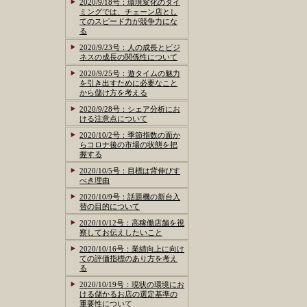
2020/9/18号：環境変化のタイ
ミングでは、チェーン店とし
てのスピード力が競争力にな
る
2020/9/23号：人の成長とビジ
ネスの成長の関係性について
2020/9/25号：遊タイムの魅力
を引き出すために必要なこと
から儲け方を考える
2020/9/28号：シェア分析にお
ける注意点について
2020/10/2号：季節指数の面か
らコロナ後の市場の状態を把
握する
2020/10/5号：目標は背伸びす
べき理由
2020/10/9号：話題機の新台入
替の目的について
2020/10/12号：高稼働店舗を視
察してお伝えしたいこと
2020/10/16号：業績向上に向け
ての評価指標のあり方を考え
る
2020/10/19号：現状の環境にお
ける儲かるお店の選定基準の
重要性について