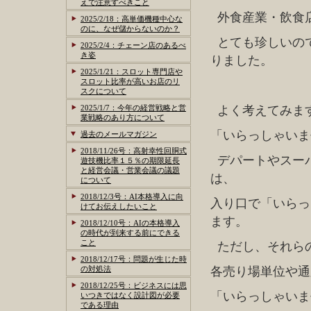
えで注意すべきこと
外食産業・飲食
2025/2/18：高単価機種中心な
のに、なぜ儲からないのか？
とても珍しいの
2025/2/4：チェーン店のあるべ
き姿
りました。
2025/1/21：スロット専門店や
スロット比率が高いお店のリ
スクについて
2025/1/7：今年の経営戦略と営
よく考えてみま
業戦略のあり方について
「いらっしゃいま
過去のメールマガジン
2018/11/26号：高射幸性回胴式
デパートやスー
遊技機比率１５％の期限延長
と経営会議・営業会議の議題
は、
について
2018/12/3号：AI本格導入に向
入り口で「いらっ
けてお伝えしたいこと
ます。
2018/12/10号：AIの本格導入
の時代が到来する前にできる
こと
ただし、それら
2018/12/17号：問題が生じた時
の対処法
各売り場単位や通
2018/12/25号：ビジネスには思
「いらっしゃいま
いつきではなく設計図が必要
である理由