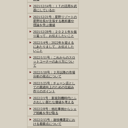
2021/12/14号：ＩＴの活用を武
器にしているか
2021/12/21号：星野リゾートの
星野社長が主張する教科書や
理論を学ぶ価値
2021/12/28号：２０２１年を振
り返って、お伝えしたいこと
2022/1/4号：2022年を迎える
にあたりまして、お伝えした
いこと
2022/1/11号：これからのスロ
ットコーナーのあり方につい
て
2022/1/18号：２月以降の市場
分析の視点について
2022/1/25号：チェーン店とし
ての業績向上のための仕組み
作りのポイント
2022/2/1号：新規則機時代にふ
さわしい新たな価値を考える
2022/2/8号：他社事例からシェ
ア戦略を学び取る
2022/2/15号：遊技機選定にお
ける着眼点について