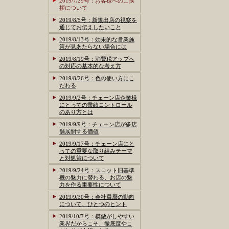
2019/7/29号：お客様へのご挨
拶について
2019/8/5号：新規出店の視察を
通じてお伝えしたいこと
2019/8/13号：効果的な営業施
策が見あたらない場合には
2019/8/19号：消費税アップへ
の対応の基本的な考え方
2019/8/26号：色の使い方にこ
だわる
2019/9/2号：チェーン店企業様
にとっての業績コントロール
のあり方とは
2019/9/9号：チェーン店が多店
舗展開する価値
2019/9/17号：チェーン店にと
っての重要な取り組みテーマ
と対処策について
2019/9/24号：スロット旧基準
機の魅力に替わる、お店の魅
力を作る重要性について
2019/9/30号：会社員層の動向
について、ひとつのヒント
2019/10/7号：模倣がしやすい
業界だからこそ、徹底度やこ