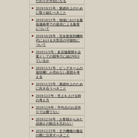
だわりが大切になる
2019/10/15号：業績向上のため
に取り組むべきこと
2019/10/21号：地域における最
低価格帯での提供による集客
について
2019/10/28号：完全新規則機時
代における大型店の可能性に
ついて
2019/11/5号：多店舗展開を企
業としての競争力に結び付け
ているか
2019/11/11号：ビッグネームの
遊技機しか売れない原因を考
える
2019/11/25号：業績向上のため
に向き合うべきこと
2019/12/2号：売上を上げる時
の考え方
2019/12/9号：平均点のお店作
りでは勝てない
2019/12/16号：お客様からみた
品揃えの観点を忘れない
2019/12/23号：主力機種の撤去
の際に注意すべきこと