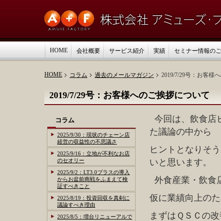
HOME
会社概要
サービス紹介
実績
セミナー情報の
HOME
コラム
過去のメールマガジン
2019/7/29号：お
2019/7/29号：お客様へのご挨拶について
今回は、飲食店
コラム
た議論の中から
2025/9/30：現状のチェーン店
経営の収益性の不思議さ
ヒントとなりそう
2025/9/16：立地が不利なお店
のセオリー
いと思います。
2025/9/2：LT3.0プラスの導入
外食産業・飲食
からお盆前商戦をふまえて検
証すべきこと
仮に業績向上のた
2025/8/19：投資回収を真剣に
議論すべき理由
まずはＱＳＣの改
2025/8/5：増台リニューアルで