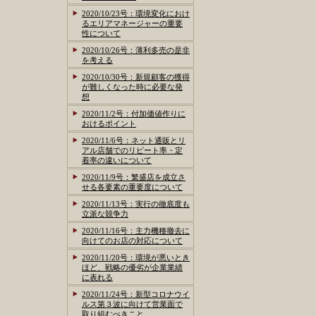
2020/10/23号：環境変化におけ
るエリアマネージャーの重要
性について
2020/10/26号：薄利多売の是非
を考える
2020/10/30号：新規顧客の獲得
が難しくなった時に必要な発
想
2020/11/2号：付加価値作りに
おけるポイント
2020/11/6号：ネット通販とリ
アル店舗でのリピート率・定
着率の違いについて
2020/11/9号：繁盛店を成立さ
せる各要素の重要度について
2020/11/13号：実行の徹底度も
立派な競争力
2020/11/16号：主力機種撤去に
向けてのお店の対応について
2020/11/20号：環境が悪いとき
ほど、戦略の優劣が企業業績
に表れる
2020/11/24号：新型コロナウイ
ルス第３波に向けて営業面で
取り組むべきこと