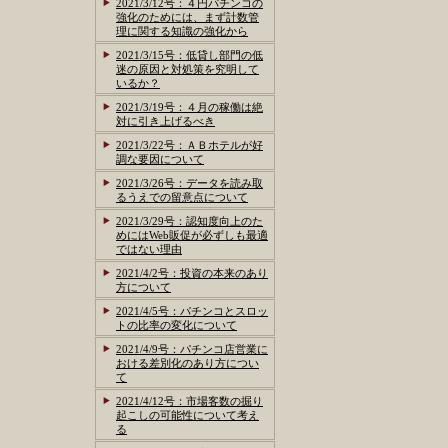
2021/3/12号：４円パチンコの
強化のためには、まず計数管
理に関する知識の強化から
2021/3/15号：低貸し部門の低
迷の原因と対処策を究明して
いるか？
2021/3/19号：４月の稼働は絶
対に引き上げるべき
2021/3/22号：ＡＢホテルが好
調な要因について
2021/3/26号：データを読み取
るうえでの留意点について
2021/3/29号：認知度向上のた
めにはWeb販促が必ずしも最適
ではない理由
2021/4/2号：投資の本来のあり
方について
2021/4/5号：パチンコとスロッ
トの比率の変化について
2021/4/9号：パチンコ店営業に
おける差別化のあり方につい
て
2021/4/12号：市場客数の掘り
起こしの可能性について考え
る