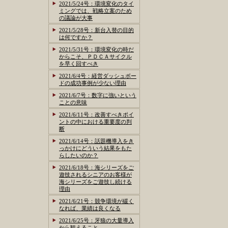
2021/5/24号：環境変化のタイ
ミングでは、戦略立案のため
の議論が大事
2021/5/28号：新台入替の目的
は何ですか？
2021/5/31号：環境変化の時だ
からこそ、ＰＤＣＡサイクル
を早く回すべき
2021/6/4号：経営ダッシュボー
ドの成功事例が少ない理由
2021/6/7号：数字に強いという
ことの意味
2021/6/11号：改善すべきポイ
ントの中における重要度の判
断
2021/6/14号：話題機導入をき
っかけにどういう結果をもた
らしたいのか？
2021/6/18号：海シリーズをご
遊技されるシニアのお客様が
海シリーズをご遊技し続ける
理由
2021/6/21号：競争環境が緩く
なれば、業績は良くなる
2021/6/25号：牙狼の大量導入
から観えること