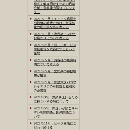
程式を解き明かすための店舗
分析・営業能力調査プロジェ
クト
2020/7/13号：チェーン店同士
の競争の時代における営業強
化の理想的な姿を考える
2020/7/15号：喫煙者に向けた
お店作りについて考える
2020/7/20号：新しいサービス
や技術等を武器にするという
発想
2020/7/22号：お客様の離席時
間について考える
2020/7/27号：繁忙期の客数増
加が勝負
2020/7/29号：加熱式タバコプ
レイエリアの可能性と差別化
の必要性
2020/8/3号：業績を上げるため
に持つべき姿勢について
2020/8/5号：間違いが起こりや
すい相関関係と因果関係につ
いて
2020/8/11号：ピーク稼働にこ
だわり続ける