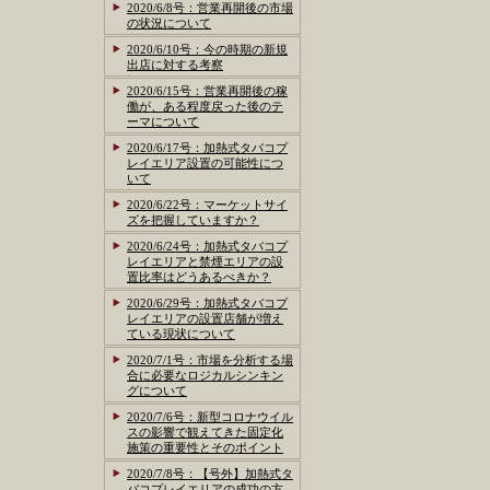
2020/6/8号：営業再開後の市場
の状況について
2020/6/10号：今の時期の新規
出店に対する考察
2020/6/15号：営業再開後の稼
働が、ある程度戻った後のテ
ーマについて
2020/6/17号：加熱式タバコプ
レイエリア設置の可能性につ
いて
2020/6/22号：マーケットサイ
ズを把握していますか？
2020/6/24号：加熱式タバコプ
レイエリアと禁煙エリアの設
置比率はどうあるべきか？
2020/6/29号：加熱式タバコプ
レイエリアの設置店舗が増え
ている現状について
2020/7/1号：市場を分析する場
合に必要なロジカルシンキン
グについて
2020/7/6号：新型コロナウイル
スの影響で観えてきた固定化
施策の重要性とそのポイント
2020/7/8号：【号外】加熱式タ
バコプレイエリアの成功の方