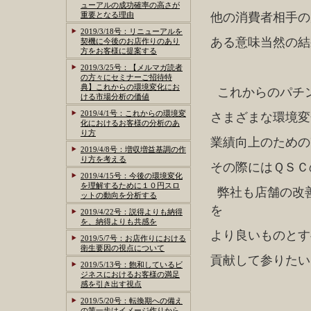
ューアルの成功確率の高さが
重要となる理由
他の消費者相手の
2019/3/18号：リニューアルを
ある意味当然の結
契機に今後のお店作りのあり
方をお客様に提案する
2019/3/25号：【メルマガ読者
の方々にセミナーご招待特
典】これからの環境変化にお
これからのパチ
ける市場分析の価値
2019/4/1号：これからの環境変
さまざまな環境変
化におけるお客様の分析のあ
り方
業績向上のための
2019/4/8号：増収増益基調の作
り方を考える
その際にはＱＳＣ
2019/4/15号：今後の環境変化
を理解するために１０円スロ
弊社も店舗の改
ットの動向を分析する
を
2019/4/22号：説得よりも納得
を、納得よりも共感を
より良いものとす
2019/5/7号：お店作りにおける
衛生要因の視点について
貢献して参りたい
2019/5/13号：飽和しているビ
ジネスにおけるお客様の満足
感を引き出す視点
2019/5/20号：転換期への備え
------------------------
の第一歩はイメージ作りから