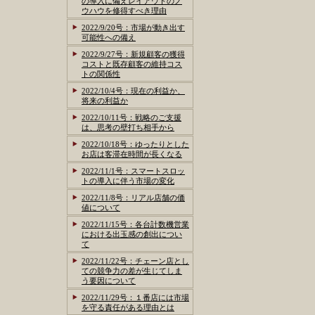
の導入に備えレイアウトのノ
ウハウを修得すべき理由
2022/9/20号：市場が動き出す
可能性への備え
2022/9/27号：新規顧客の獲得
コストと既存顧客の維持コス
トの関係性
2022/10/4号：現在の利益か、
将来の利益か
2022/10/11号：戦略のご支援
は、思考の壁打ち相手から
2022/10/18号：ゆったりとした
お店は客滞在時間が長くなる
2022/11/1号：スマートスロッ
トの導入に伴う市場の変化
2022/11/8号：リアル店舗の価
値について
2022/11/15号：各台計数機営業
における出玉感の創出につい
て
2022/11/22号：チェーン店とし
ての競争力の差が生じてしま
う要因について
2022/11/29号：１番店には市場
を守る責任がある理由とは