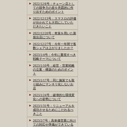
2022/12/6号：チェーン店とし
ての競争力の差を意図的に作
り出すためのポイント
2022/12/13号：スマスロの評価
が分かれても大切にしていた
だきたいこと
2022/12/20号：奇策を用いた新
規出店について
2022/12/27号：今年一年間で客
数シェアは上がりましたか？
2023/1/4号：今年に重視すべき
戦略テーマについて
2023/1/10号：経営・営業戦略
の立案・構築のためのポイン
ト
2023/1/17号：同じ施策でも取
り組みにマンネリ化しないお
店
2023/1/24号：破壊的な環境変
化への姿勢について
2023/1/31号：リニューアルを
成功させるためにこだわるべ
きこと
2023/2/7号：高単価営業に向け
ての対応や準備ができている