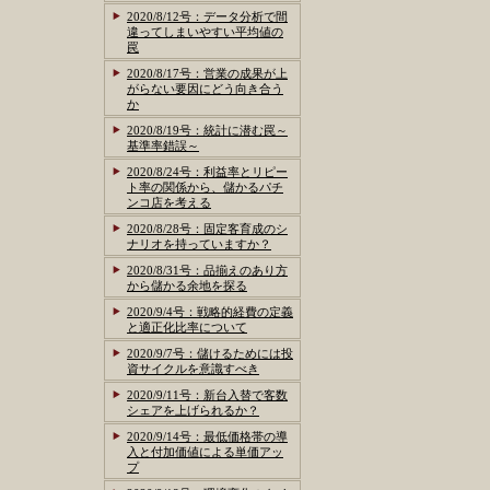
2020/8/12号：データ分析で間
違ってしまいやすい平均値の
罠
2020/8/17号：営業の成果が上
がらない要因にどう向き合う
か
2020/8/19号：統計に潜む罠～
基準率錯誤～
2020/8/24号：利益率とリピー
ト率の関係から、儲かるパチ
ンコ店を考える
2020/8/28号：固定客育成のシ
ナリオを持っていますか？
2020/8/31号：品揃えのあり方
から儲かる余地を探る
2020/9/4号：戦略的経費の定義
と適正化比率について
2020/9/7号：儲けるためには投
資サイクルを意識すべき
2020/9/11号：新台入替で客数
シェアを上げられるか？
2020/9/14号：最低価格帯の導
入と付加価値による単価アッ
プ