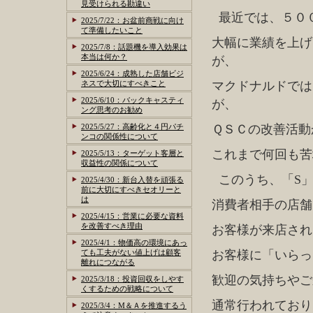
見受けられる勘違い
最近では、５０
2025/7/22：お盆前商戦に向け
て準備したいこと
大幅に業績を上げ
2025/7/8：話題機を導入効果は
本当は何か？
が、
2025/6/24：成熟した店舗ビジ
ネスで大切にすべきこと
マクドナルドでは
2025/6/10：バックキャスティ
が、
ング思考のお勧め
2025/5/27：高齢化と４円パチ
ＱＳＣの改善活動
ンコの関係性について
これまで何回も苦
2025/5/13：ターゲット客層と
収益性の関係について
このうち、「S」
2025/4/30：新台入替を頑張る
前に大切にすべきセオリーと
は
消費者相手の店舗
2025/4/15：営業に必要な資料
を改善すべき理由
お客様が来店され
2025/4/1：物価高の環境にあっ
ても工夫がない値上げは顧客
お客様に「いらっ
離れにつながる
歓迎の気持ちやご
2025/3/18：投資回収をしやす
くするための戦略について
通常行われており
2025/3/4：M＆Ａを推進するう