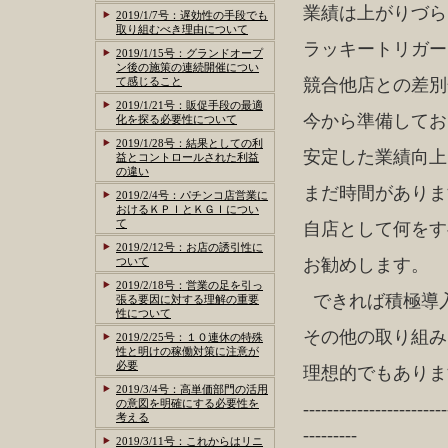
業績は上がりづら
2019/1/7号：遅効性の手段でも
取り組むべき理由について
ラッキートリガー
2019/1/15号：グランドオープ
ン後の施策の連続開催につい
て感じること
競合他店との差別
2019/1/21号：販促手段の最適
今から準備してお
化を探る必要性について
2019/1/28号：結果としての利
安定した業績向上
益とコントロールされた利益
の違い
まだ時間がありま
2019/2/4号：パチンコ店営業に
おけるＫＰＩとＫＧＩについ
て
自店として何をす
2019/2/12号：お店の誘引性に
ついて
お勧めします。
2019/2/18号：営業の足を引っ
できれば積極導
張る要因に対する理解の重要
性について
その他の取り組み
2019/2/25号：１０連休の特殊
性と明けの稼働対策に注意が
必要
理想的でもあり
2019/3/4号：高単価部門の活用
の意図を明確にする必要性を
------------------------
考える
---------
2019/3/11号：これからはリニ