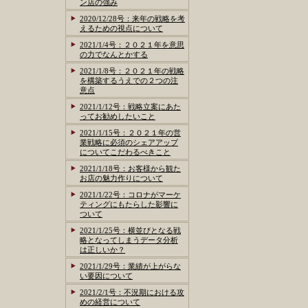
ン店の強み
2020/12/28号：来年の戦略を考
えるための視点について
2021/1/4号：２０２１年を意思
の力でなんとかする
2021/1/8号：２０２１年の戦略
を構築するうえでの２つの注
意点
2021/1/12号：戦略立案にあた
ってお勧めしたいこと
2021/1/15号：２０２１年の営
業戦略に必須のシェアアップ
についてこだわるべきこと
2021/1/18号：お客様から観た
お店の魅力作りについて
2021/1/22号：コロナがマーケ
ティングにもたらした影響に
ついて
2021/1/25号：横並びとなる戦
略となってしまうデータ分析
は正しいか？
2021/1/29号：業績が上がらな
い要因について
2021/2/1号：不況期における攻
めの経営について