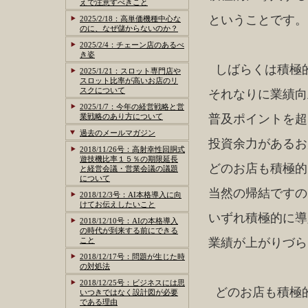
えで注意すべきこと
ということです。
2025/2/18：高単価機種中心な
のに、なぜ儲からないのか？
2025/2/4：チェーン店のあるべ
き姿
しばらくは積極
2025/1/21：スロット専門店や
スロット比率が高いお店のリ
スクについて
それなりに業績向
2025/1/7：今年の経営戦略と営
業戦略のあり方について
普及ポイントを超
過去のメールマガジン
投資余力があるお
2018/11/26号：高射幸性回胴式
遊技機比率１５％の期限延長
どのお店も積極的
と経営会議・営業会議の議題
について
当然の帰結ですの
2018/12/3号：AI本格導入に向
けてお伝えしたいこと
いずれ積極的に導
2018/12/10号：AIの本格導入
の時代が到来する前にできる
こと
業績が上がりづら
2018/12/17号：問題が生じた時
の対処法
2018/12/25号：ビジネスには思
どのお店も積極
いつきではなく設計図が必要
である理由