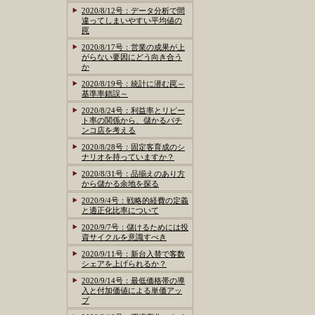
2020/8/12号：データ分析で間
違ってしまいやすい平均値の
罠
2020/8/17号：営業の成果が上
がらない要因にどう向き合う
か
2020/8/19号：統計に潜む罠～
基準率錯誤～
2020/8/24号：利益率とリピー
ト率の関係から、儲かるパチ
ンコ店を考える
2020/8/28号：固定客育成のシ
ナリオを持っていますか？
2020/8/31号：品揃えのあり方
から儲かる余地を探る
2020/9/4号：戦略的経費の定義
と適正化比率について
2020/9/7号：儲けるためには投
資サイクルを意識すべき
2020/9/11号：新台入替で客数
シェアを上げられるか？
2020/9/14号：最低価格帯の導
入と付加価値による単価アッ
プ