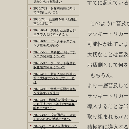
見受けられる勘違い
すでに超えている
2025/7/22：お盆前商戦に向け
て準備したいこと
2025/7/8：話題機を導入効果は
このように普及
本当は何か？
2025/6/24：成熟した店舗ビジ
ラッキートリガー
ネスで大切にすべきこと
2025/6/10：バックキャスティ
可能性が出ていま
ング思考のお勧め
2025/5/27：高齢化と４円パチ
大切なことは普及
ンコの関係性について
2025/5/13：ターゲット客層と
お店側として何を
収益性の関係について
2025/4/30：新台入替を頑張る
もちろん、
前に大切にすべきセオリーと
は
より一層普及して
2025/4/15：営業に必要な資料
を改善すべき理由
ラッキートリガー
2025/4/1：物価高の環境にあっ
ても工夫がない値上げは顧客
導入することは当
離れにつながる
2025/3/18：投資回収をしやす
取り組まれるかと
くするための戦略について
2025/3/4：M＆Ａを推進するう
積極的に導入する