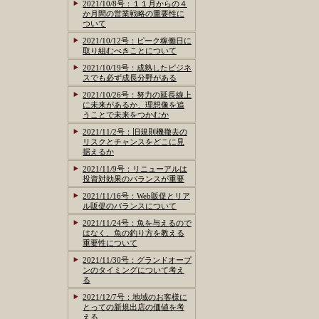
2021/10/8号：１１月からの４
か月間の営業戦略の重要性に
ついて
2021/10/12号：ピーク稼働日に
取り組むべきことについて
2021/10/19号：成熟したビジネ
スでも必ず成長分野がある
2021/10/26号：努力の延長線上
に未来があるか、理想像を追
うことで未来をつかむか
2021/11/2号：旧規則機撤去の
リスクとチャンスをどこに見
据えるか
2021/11/9号：リニューアルは
投資対効果のバランスが重要
2021/11/16号：Web販促とリア
ル販促のバランスについて
2021/11/24号：魚を与えるので
はなく、魚の釣り方を教える
重要性について
2021/11/30号：グランドオープ
ンのタイミングについて考え
る
2021/12/7号：地域のお客様に
とっての新規出店の価値を考
える