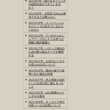
2021/9/3号：儲けるタイミング
の役割分担ができています
か？
2021/9/6号：大型店であれば成
功できるとは限らない
2021/9/10号：イノベーション
のジレンマが起きているかも
しれない
2021/9/13号：アパホテルのシ
ェアアップのシナリオ作りは
戦略の教科書通り
2021/9/17号：パチンコ強化の
ための取り組みテーマを整理
する
2021/9/21号：お店のビジネス
の売上の公式について
2021/9/24号：競合が値下げ攻
勢に出た場合の対策
2021/9/27号：売上増加を目的
とした出店の先に備えるべき
こと
2021/10/1号：山の両側からト
ンネルを掘る
2021/10/4号：ＡＩカメラ等の
分析ツールの活用について