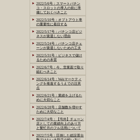
2022/5/6号：スマートパチン
コ・スロットの導入の前に準
備しておくべきこと
2022/5/10号：オプトアウト率
の重要性に着目する
2022/5/17号：パチンコ店ビジ
ネスが衰退しない理由
2022/5/24号：パチンコ店チェ
ーンが衰退しないための工夫
2022/5/31号：ビジネスで儲け
るための本質
2022/6/7号：今、営業面で取り
組むべきこと
2022/6/14号：Webマーケティ
ングを推進するうえでの注意
点
2022/6/21号：業績を上げるた
めに大切なこと
2022/6/28号：店舗数を増やす
ために大切なこと
2022/7/4号：【号外】チェーン
店としての業績向上のあり方
と繁忙月のフル活用について
2022/7/5号：圧倒した総設置台
数ではない大型店の戦い方に