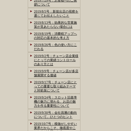
2019/7/29号：お客様へのご挨
拶について
2019/8/5号：新規出店の視察を
通じてお伝えしたいこと
2019/8/13号：効果的な営業施
策が見あたらない場合には
2019/8/19号：消費税アップへ
の対応の基本的な考え方
2019/8/26号：色の使い方にこ
だわる
2019/9/2号：チェーン店企業様
にとっての業績コントロール
のあり方とは
2019/9/9号：チェーン店が多店
舗展開する価値
2019/9/17号：チェーン店にと
っての重要な取り組みテーマ
と対処策について
2019/9/24号：スロット旧基準
機の魅力に替わる、お店の魅
力を作る重要性について
2019/9/30号：会社員層の動向
について、ひとつのヒント
2019/10/7号：模倣がしやすい
業界だからこそ、徹底度やこ