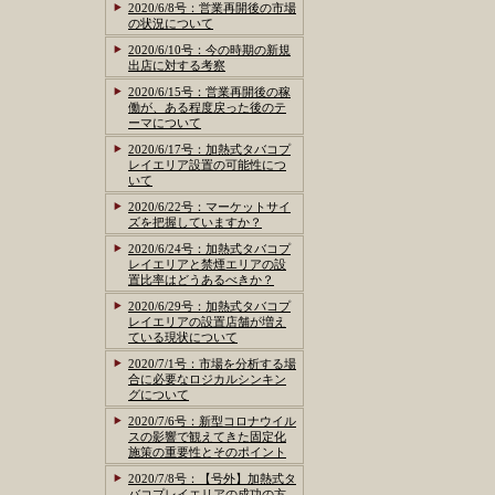
2020/6/8号：営業再開後の市場
の状況について
2020/6/10号：今の時期の新規
出店に対する考察
2020/6/15号：営業再開後の稼
働が、ある程度戻った後のテ
ーマについて
2020/6/17号：加熱式タバコプ
レイエリア設置の可能性につ
いて
2020/6/22号：マーケットサイ
ズを把握していますか？
2020/6/24号：加熱式タバコプ
レイエリアと禁煙エリアの設
置比率はどうあるべきか？
2020/6/29号：加熱式タバコプ
レイエリアの設置店舗が増え
ている現状について
2020/7/1号：市場を分析する場
合に必要なロジカルシンキン
グについて
2020/7/6号：新型コロナウイル
スの影響で観えてきた固定化
施策の重要性とそのポイント
2020/7/8号：【号外】加熱式タ
バコプレイエリアの成功の方