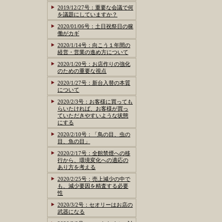
2019/12/27号：重要な会議で何
を議題にしていますか？
2020/01/06号：土日祝祭日の稼
働がカギ
2020/1/14号：向こう１年間の
経営・営業の進め方について
2020/1/20号：お店作りの強化
のための重要な視点
2020/1/27号：新台入替の本質
について
2020/2/3号：お客様に買っても
らいたければ、お客様が買っ
ていただきやすいような状態
にする
2020/2/10号：「鳥の目、虫の
目、魚の目」
2020/2/17号：全館禁煙への移
行から、環境変化への適応の
あり方を考える
2020/2/25号：売上減少の中で
も、減少要因を精査する必要
性
2020/3/2号：セオリーはお店の
武器になる