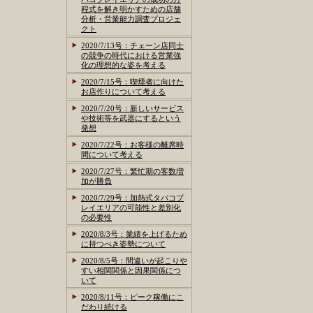
程式を解き明かすための店舗
分析・営業能力調査プロジェ
クト
2020/7/13号：チェーン店同士
の競争の時代における営業強
化の理想的な姿を考える
2020/7/15号：喫煙者に向けた
お店作りについて考える
2020/7/20号：新しいサービス
や技術等を武器にするという
発想
2020/7/22号：お客様の離席時
間について考える
2020/7/27号：繁忙期の客数増
加が勝負
2020/7/29号：加熱式タバコプ
レイエリアの可能性と差別化
の必要性
2020/8/3号：業績を上げるため
に持つべき姿勢について
2020/8/5号：間違いが起こりや
すい相関関係と因果関係につ
いて
2020/8/11号：ピーク稼働にこ
だわり続ける