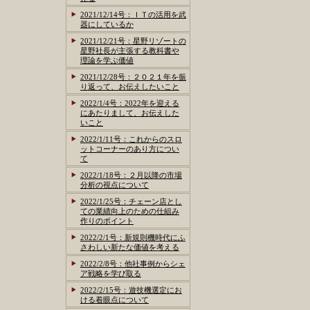
2021/12/14号：ＩＴの活用を武
器にしているか
2021/12/21号：星野リゾートの
星野社長が主張する教科書や
理論を学ぶ価値
2021/12/28号：２０２１年を振
り返って、お伝えしたいこと
2022/1/4号：2022年を迎える
にあたりまして、お伝えした
いこと
2022/1/11号：これからのスロ
ットコーナーのあり方につい
て
2022/1/18号：２月以降の市場
分析の視点について
2022/1/25号：チェーン店とし
ての業績向上のための仕組み
作りのポイント
2022/2/1号：新規則機時代にふ
さわしい新たな価値を考える
2022/2/8号：他社事例からシェ
ア戦略を学び取る
2022/2/15号：遊技機選定にお
ける着眼点について