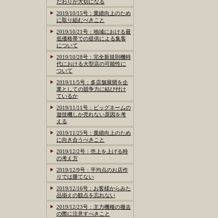
だわりが大切になる
2019/10/15号：業績向上のため
に取り組むべきこと
2019/10/21号：地域における最
低価格帯での提供による集客
について
2019/10/28号：完全新規則機時
代における大型店の可能性に
ついて
2019/11/5号：多店舗展開を企
業としての競争力に結び付け
ているか
2019/11/11号：ビッグネームの
遊技機しか売れない原因を考
える
2019/11/25号：業績向上のため
に向き合うべきこと
2019/12/2号：売上を上げる時
の考え方
2019/12/9号：平均点のお店作
りでは勝てない
2019/12/16号：お客様からみた
品揃えの観点を忘れない
2019/12/23号：主力機種の撤去
の際に注意すべきこと