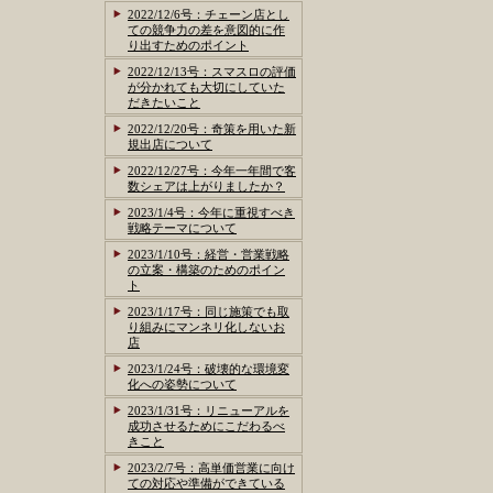
2022/12/6号：チェーン店とし
ての競争力の差を意図的に作
り出すためのポイント
2022/12/13号：スマスロの評価
が分かれても大切にしていた
だきたいこと
2022/12/20号：奇策を用いた新
規出店について
2022/12/27号：今年一年間で客
数シェアは上がりましたか？
2023/1/4号：今年に重視すべき
戦略テーマについて
2023/1/10号：経営・営業戦略
の立案・構築のためのポイン
ト
2023/1/17号：同じ施策でも取
り組みにマンネリ化しないお
店
2023/1/24号：破壊的な環境変
化への姿勢について
2023/1/31号：リニューアルを
成功させるためにこだわるべ
きこと
2023/2/7号：高単価営業に向け
ての対応や準備ができている