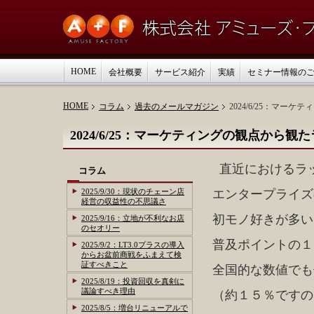
HOME
会社概要
サービス紹介
実績
セミナー情報の
HOME
コラム
過去のメールマガジン
2024/6/25：マ
2024/6/25：マーケティングの観点か
直近におけるラ
コラム
2025/9/30：現状のチェーン店
エンタープライズ
経営の収益性の不思議さ
初モノ好きが多い
2025/9/16：立地が不利なお店
のセオリー
普及ポイントの１
2025/9/2：LT3.0プラスの導入
からお盆前商戦をふまえて検
証すべきこと
全国的な数値でも
2025/8/19：投資回収を真剣に
議論すべき理由
（約１５％ですの
2025/8/5：増台リニューアルで