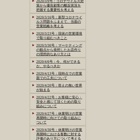
2020/3/9号：コロナウイルス対
策から優良顧客の離反状況を
把握する重要性を考える
2020/3/16号：新型コロナウイ
ルス問題をふまえて、当面の
営業戦略を考える
2020/3/23号：現状の営業環境
で取り組むべきこと
2020/3/30号：マーケティング
の観点から発想したお店作り
の理想的なあり方とは
2020/4/6号：今、何ができる
か、やるべきか
2020/4/13号：現時点での営業
面での工夫について
2020/4/20号：答えの無い世界
が始まる
2020/4/22号：お客様に安心・
安全と感じて頂くための取り
組みについて
2020/4/27号：休業明けの営業
再開時に向けての取り組みに
ついて
2020/4/30号：休業明けの営業
再開時における客数に対する
評価のあり方について考える