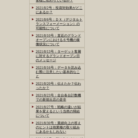
客様に伝わっているか？
2021/8/2号：投資対効果がどこ
にあるか？
2021/8/6号：ＤＸ（デジタルト
ランスフォーメーション）の
可能性について
2021/8/10号：直近のグランド
オープンにおける６号機の稼
働状況について
2021/8/13号：ターゲット客層
に対するグランドオープン日
のメッセージ
2021/8/16号：データを読み込
む際に注意したい基本的なこ
と
2021/8/20号：伝えたか？伝わ
ったか？
2021/8/23号：全台各台計数機
での新規出店の是非
2021/8/27号：戦略の違いが結
果を変えるという当然の帰結
について
2021/8/30号：業績向上の答え
のヒントは他業種の取り組み
にあるかもしれない