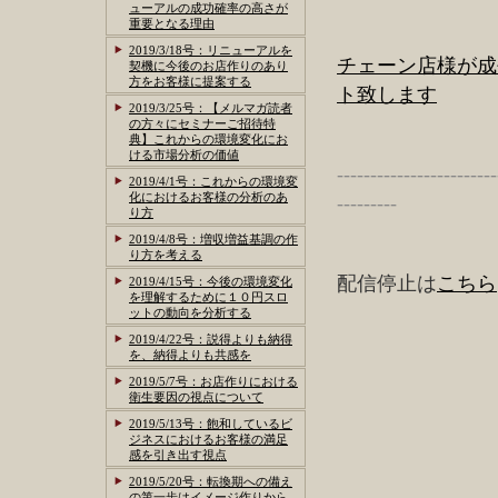
ューアルの成功確率の高さが
重要となる理由
2019/3/18号：リニューアルを
チェーン店様が成
契機に今後のお店作りのあり
方をお客様に提案する
ト致します
2019/3/25号：【メルマガ読者
の方々にセミナーご招待特
典】これからの環境変化にお
ける市場分析の価値
------------------------
2019/4/1号：これからの環境変
化におけるお客様の分析のあ
---------
り方
2019/4/8号：増収増益基調の作
り方を考える
配信停止は
こちら
2019/4/15号：今後の環境変化
を理解するために１０円スロ
ットの動向を分析する
2019/4/22号：説得よりも納得
を、納得よりも共感を
2019/5/7号：お店作りにおける
衛生要因の視点について
2019/5/13号：飽和しているビ
ジネスにおけるお客様の満足
感を引き出す視点
2019/5/20号：転換期への備え
の第一歩はイメージ作りから