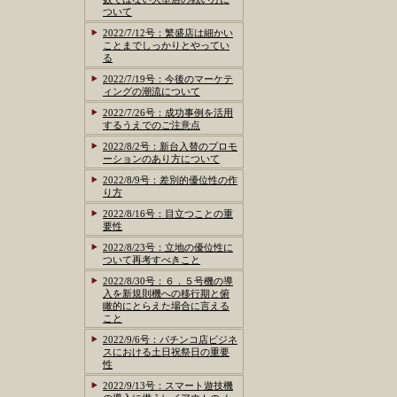
ついて
2022/7/12号：繁盛店は細かい
ことまでしっかりとやってい
る
2022/7/19号：今後のマーケテ
ィングの潮流について
2022/7/26号：成功事例を活用
するうえでのご注意点
2022/8/2号：新台入替のプロモ
ーションのあり方について
2022/8/9号：差別的優位性の作
り方
2022/8/16号：目立つことの重
要性
2022/8/23号：立地の優位性に
ついて再考すべきこと
2022/8/30号：６．５号機の導
入を新規則機への移行期と俯
瞰的にとらえた場合に言える
こと
2022/9/6号：パチンコ店ビジネ
スにおける土日祝祭日の重要
性
2022/9/13号：スマート遊技機