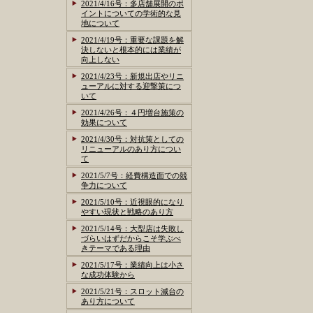
2021/4/16号：多店舗展開のポ
イントについての学術的な見
地について
2021/4/19号：重要な課題を解
決しないと根本的には業績が
向上しない
2021/4/23号：新規出店やリニ
ューアルに対する迎撃策につ
いて
2021/4/26号：４円増台施策の
効果について
2021/4/30号：対抗策としての
リニューアルのあり方につい
て
2021/5/7号：経費構造面での競
争力について
2021/5/10号：近視眼的になり
やすい現状と戦略のあり方
2021/5/14号：大型店は失敗し
づらいはずだからこそ学ぶべ
きテーマである理由
2021/5/17号：業績向上は小さ
な成功体験から
2021/5/21号：スロット減台の
あり方について