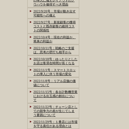
の導入に備えレイアウトのノ
ウハウを修得すべき理由
2022/9/20号：市場が動き出す
可能性への備え
2022/9/27号：新規顧客の獲得
コストと既存顧客の維持コス
トの関係性
2022/10/4号：現在の利益か、
将来の利益か
2022/10/11号：戦略のご支援
は、思考の壁打ち相手から
2022/10/18号：ゆったりとした
お店は客滞在時間が長くなる
2022/11/1号：スマートスロッ
トの導入に伴う市場の変化
2022/11/8号：リアル店舗の価
値について
2022/11/15号：各台計数機営業
における出玉感の創出につい
て
2022/11/22号：チェーン店とし
ての競争力の差が生じてしま
う要因について
2022/11/29号：１番店には市場
を守る責任がある理由とは