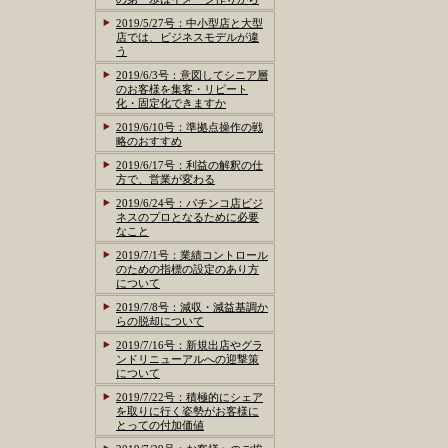
2019/5/27号：中小型店と大型
店では、ビジネスモデルが違
う
2019/6/3号：意図してシニア層
のお客様を集客・リピート
化・固定化できますか
2019/6/10号：準拠点操作の戦
略のおすすめ
2019/6/17号：利益の解釈の仕
方で、営業が変わる
2019/6/24号：パチンコ店ビジ
ネスのプロとなるために必要
なこと
2019/7/1号：業績コントロール
のための指標の設定のあり方
について
2019/7/8号：減収・減益基調か
らの脱却について
2019/7/16号：新規出店やグラ
ンドリニューアルへの迎撃策
について
2019/7/22号：積極的にシェア
を取りに行く姿勢がお客様に
とっての付加価値