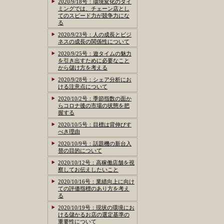
2020/9/18号：環境変化のタイ
ミングでは、チェーン店とし
てのスピード力が競争力にな
る
2020/9/23号：人の成長とビジ
ネスの成長の関係性について
2020/9/25号：遊タイムの魅力
を引き出すために必要なこと
から儲け方を考える
2020/9/28号：シェア分析にお
ける注意点について
2020/10/2号：季節指数の面か
らコロナ後の市場の状態を把
握する
2020/10/5号：目標は背伸びす
べき理由
2020/10/9号：話題機の新台入
替の目的について
2020/10/12号：高稼働店舗を視
察してお伝えしたいこと
2020/10/16号：業績向上に向け
ての評価指標のあり方を考え
る
2020/10/19号：現状の環境にお
ける儲かるお店の選定基準の
重要性について