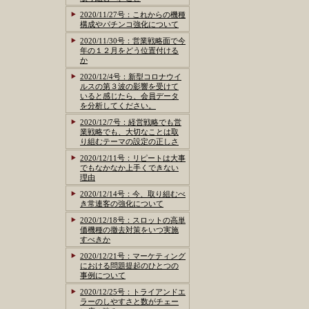
2020/11/27号：これからの機種
構成やパチンコ強化について
2020/11/30号：営業戦略面で今
年の１２月をどう位置付ける
か
2020/12/4号：新型コロナウイ
ルスの第３波の影響を受けて
いると感じたら、会員データ
を分析してください。
2020/12/7号：経営戦略でも営
業戦略でも、大切なことは取
り組むテーマの設定の正しさ
2020/12/11号：リピートは大事
でもなかなか上手くできない
理由
2020/12/14号：今、取り組むべ
き常連客の強化について
2020/12/18号：スロットの高単
価機種の撤去対策をいつ実施
すべきか
2020/12/21号：マーケティング
における問題提起のひとつの
事例について
2020/12/25号：トライアンドエ
ラーのしやすさと数がチェー