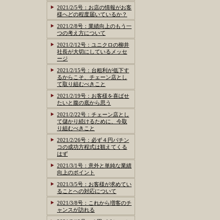
2021/2/5号：お店の情報がお客
様へどの程度届いているか？
2021/2/8号：業績向上のもう一
つの考え方について
2021/2/12号：ユニクロの柳井
社長が大切にしているメッセ
ージ
2021/2/15号：台粗利が低下す
るからこそ、チェーン店とし
て取り組むべきこと
2021/2/19号：お客様を喜ばせ
たいと腹の底から思う
2021/2/22号：チェーン店とし
て儲かり続けるために、今取
り組むべきこと
2021/2/26号：必ず４円パチン
コの成功方程式は観えてくる
はず
2021/3/1号：意外と単純な業績
向上のポイント
2021/3/5号：お客様が求めてい
ることへの対応について
2021/3/8号：これから増客のチ
ャンスが訪れる