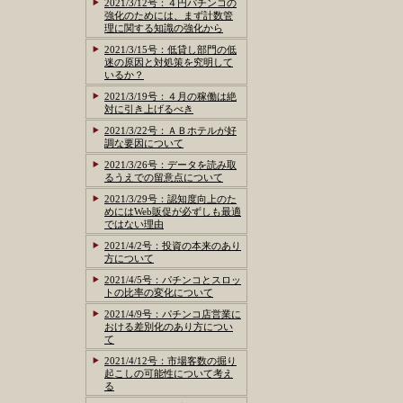
2021/3/12号：４円パチンコの
強化のためには、まず計数管
理に関する知識の強化から
2021/3/15号：低貸し部門の低
迷の原因と対処策を究明して
いるか？
2021/3/19号：４月の稼働は絶
対に引き上げるべき
2021/3/22号：ＡＢホテルが好
調な要因について
2021/3/26号：データを読み取
るうえでの留意点について
2021/3/29号：認知度向上のた
めにはWeb販促が必ずしも最適
ではない理由
2021/4/2号：投資の本来のあり
方について
2021/4/5号：パチンコとスロッ
トの比率の変化について
2021/4/9号：パチンコ店営業に
おける差別化のあり方につい
て
2021/4/12号：市場客数の掘り
起こしの可能性について考え
る