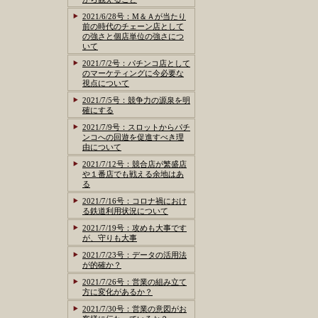
2021/6/28号：M＆Ａが当たり
前の時代のチェーン店として
の強さと個店単位の強さにつ
いて
2021/7/2号：パチンコ店として
のマーケティングに今必要な
視点について
2021/7/5号：競争力の源泉を明
確にする
2021/7/9号：スロットからパチ
ンコへの回遊を促進すべき理
由について
2021/7/12号：競合店が繁盛店
や１番店でも戦える余地はあ
る
2021/7/16号：コロナ禍におけ
る鉄道利用状況について
2021/7/19号：攻めも大事です
が、守りも大事
2021/7/23号：データの活用法
が的確か？
2021/7/26号：営業の組み立て
方に変化があるか？
2021/7/30号：営業の意図がお