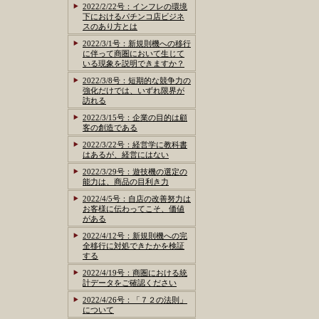
2022/2/22号：インフレの環境
下におけるパチンコ店ビジネ
スのあり方とは
2022/3/1号：新規則機への移行
に伴って商圏において生じて
いる現象を説明できますか？
2022/3/8号：短期的な競争力の
強化だけでは、いずれ限界が
訪れる
2022/3/15号：企業の目的は顧
客の創造である
2022/3/22号：経営学に教科書
はあるが、経営にはない
2022/3/29号：遊技機の選定の
能力は、商品の目利き力
2022/4/5号：自店の改善努力は
お客様に伝わってこそ、価値
がある
2022/4/12号：新規則機への完
全移行に対処できたかを検証
する
2022/4/19号：商圏における統
計データをご確認ください
2022/4/26号：「７２の法則」
について