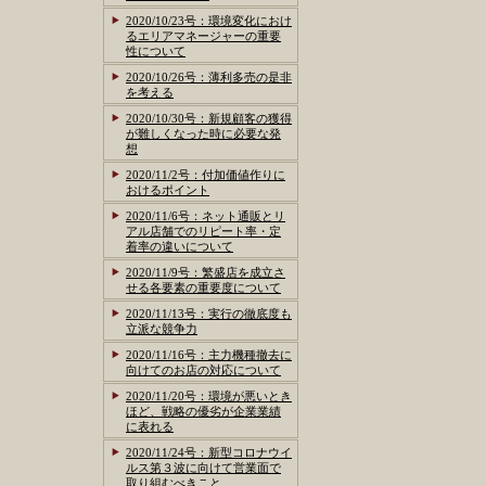
2020/10/23号：環境変化におけ
るエリアマネージャーの重要
性について
2020/10/26号：薄利多売の是非
を考える
2020/10/30号：新規顧客の獲得
が難しくなった時に必要な発
想
2020/11/2号：付加価値作りに
おけるポイント
2020/11/6号：ネット通販とリ
アル店舗でのリピート率・定
着率の違いについて
2020/11/9号：繁盛店を成立さ
せる各要素の重要度について
2020/11/13号：実行の徹底度も
立派な競争力
2020/11/16号：主力機種撤去に
向けてのお店の対応について
2020/11/20号：環境が悪いとき
ほど、戦略の優劣が企業業績
に表れる
2020/11/24号：新型コロナウイ
ルス第３波に向けて営業面で
取り組むべきこと