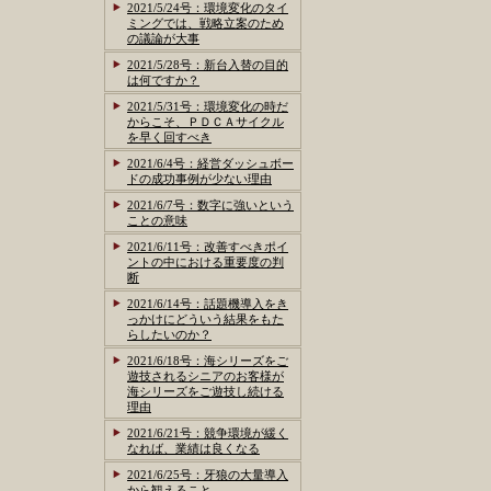
2021/5/24号：環境変化のタイ
ミングでは、戦略立案のため
の議論が大事
2021/5/28号：新台入替の目的
は何ですか？
2021/5/31号：環境変化の時だ
からこそ、ＰＤＣＡサイクル
を早く回すべき
2021/6/4号：経営ダッシュボー
ドの成功事例が少ない理由
2021/6/7号：数字に強いという
ことの意味
2021/6/11号：改善すべきポイ
ントの中における重要度の判
断
2021/6/14号：話題機導入をき
っかけにどういう結果をもた
らしたいのか？
2021/6/18号：海シリーズをご
遊技されるシニアのお客様が
海シリーズをご遊技し続ける
理由
2021/6/21号：競争環境が緩く
なれば、業績は良くなる
2021/6/25号：牙狼の大量導入
から観えること