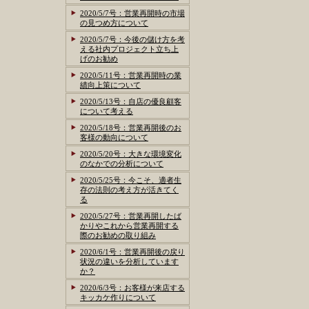
2020/5/7号：営業再開時の市場
の見つめ方について
2020/5/7号：今後の儲け方を考
える社内プロジェクト立ち上
げのお勧め
2020/5/11号：営業再開時の業
績向上策について
2020/5/13号：自店の優良顧客
について考える
2020/5/18号：営業再開後のお
客様の動向について
2020/5/20号：大きな環境変化
のなかでの分析について
2020/5/25号：今こそ、適者生
存の法則の考え方が活きてく
る
2020/5/27号：営業再開したば
かりやこれから営業再開する
際のお勧めの取り組み
2020/6/1号：営業再開後の戻り
状況の違いを分析しています
か？
2020/6/3号：お客様が来店する
キッカケ作りについて