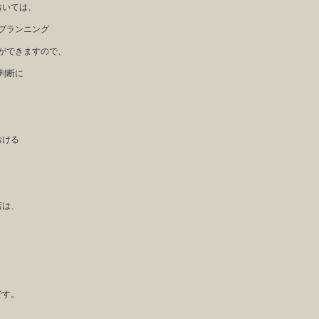
おいては、
プランニング
ができますので、
判断に
おける
店は、
です。