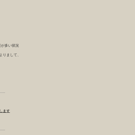
援が多い状況
よりまして、
-----
します
-----