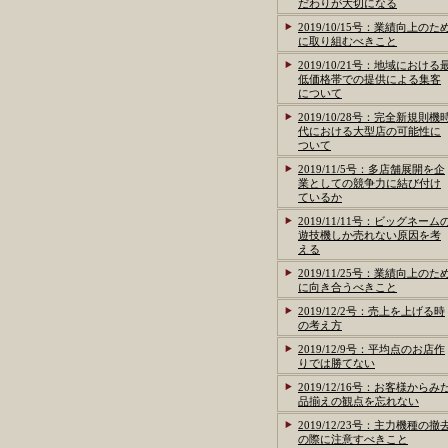
だわりが大切になる
2019/10/15号：業績向上のた
に取り組むべきこと
2019/10/21号：地域における
低価格帯での提供による集客
について
2019/10/28号：完全新規則機
代における大型店の可能性に
ついて
2019/11/5号：多店舗展開を企
業としての競争力に結び付け
ているか
2019/11/11号：ビッグネーム
遊技機しか売れない原因を考
える
2019/11/25号：業績向上のた
に向き合うべきこと
2019/12/2号：売上を上げる時
の考え方
2019/12/9号：平均点のお店作
りでは勝てない
2019/12/16号：お客様からみ
品揃えの観点を忘れない
2019/12/23号：主力機種の撤
の際に注意すべきこと