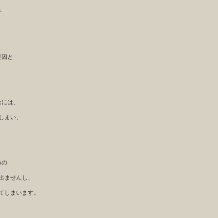
で
要因と
合には、
しまい、
めの
出ませんし、
てしまいます。