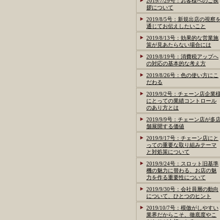
2019/7/29号：お客様へのご挨
拶について
2019/8/5号：新規出店の視察
通じてお伝えしたいこと
2019/8/13号：効果的な営業施
策が見あたらない場合には
2019/8/19号：消費税アップへ
の対応の基本的な考え方
2019/8/26号：色の使い方にこ
だわる
2019/9/2号：チェーン店企業
にとっての業績コントロール
のあり方とは
2019/9/9号：チェーン店が多
舗展開する価値
2019/9/17号：チェーン店にと
っての重要な取り組みテーマ
と対処策について
2019/9/24号：スロット旧基準
機の魅力に替わる、お店の魅
力を作る重要性について
2019/9/30号：会社員層の動向
について、ひとつのヒント
2019/10/7号：模倣がしやすい
業界だからこそ、徹底度やこ