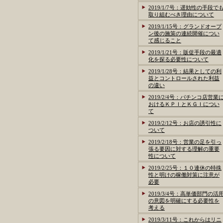
2019/1/7号：遅効性の手段で
取り組むべき理由について
2019/1/15号：グランドオープ
ン後の施策の連続開催につい
て感じること
2019/1/21号：販促手段の最適
化を探る必要性について
2019/1/28号：結果としての利
益とコントロールされた利益
の違い
2019/2/4号：パチンコ店営業
おけるＫＰＩとＫＧＩについ
て
2019/2/12号：お店の誘引性に
ついて
2019/2/18号：営業の足を引っ
張る要因に対する理解の重要
性について
2019/2/25号：１０連休の特殊
性と明けの稼働対策に注意が
必要
2019/3/4号：高単価部門の活
の意図を明確にする必要性を
考える
2019/3/11号：これからはリニ