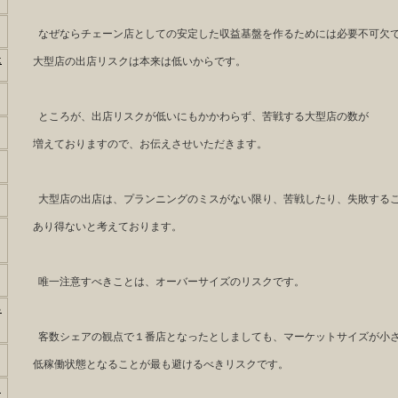
なぜならチェーン店としての安定した収益基盤を作るためには必要不可欠
は
大型店の出店リスクは本来は低いからです。
ところが、出店リスクが低いにもかかわらず、苦戦する大型店の数が
増えておりますので、お伝えさせいただきます。
大型店の出店は、プランニングのミスがない限り、苦戦したり、失敗する
あり得ないと考えております。
唯一注意すべきことは、オーバーサイズのリスクです。
っ
客数シェアの観点で１番店となったとしましても、マーケットサイズが小
低稼働状態となることが最も避けるべきリスクです。
う