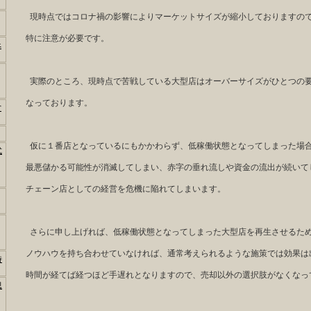
現時点ではコロナ禍の影響によりマーケットサイズが縮小しておりますの
特に注意が必要です。
べ
実際のところ、現時点で苦戦している大型店はオーバーサイズがひとつの
なっております。
営
仮に１番店となっているにもかかわらず、低稼働状態となってしまった場
式
最悪儲かる可能性が消滅してしまい、赤字の垂れ流しや資金の流出が続いて
チェーン店としての経営を危機に陥れてしまいます。
さらに申し上げれば、低稼働状態となってしまった大型店を再生させるた
ノウハウを持ち合わせていなければ、通常考えられるような施策では効果は
時
時間が経てば経つほど手遅れとなりますので、売却以外の選択肢がなくなっ
思