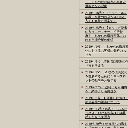
ューアルの成功確率の高さが
重要となる理由
2019/3/18号：リニューアルを
契機に今後のお店作りのあり
方をお客様に提案する
2019/3/25号：【メルマガ読者
の方々にセミナーご招待特
典】これからの環境変化にお
ける市場分析の価値
2019/4/1号：これからの環境
化におけるお客様の分析のあ
り方
2019/4/8号：増収増益基調の
り方を考える
2019/4/15号：今後の環境変化
を理解するために１０円スロ
ットの動向を分析する
2019/4/22号：説得よりも納得
を、納得よりも共感を
2019/5/7号：お店作りにおけ
衛生要因の視点について
2019/5/13号：飽和しているビ
ジネスにおけるお客様の満足
感を引き出す視点
2019/5/20号：転換期への備え
の第一歩はイメージ作りから