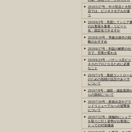
2019/5/27号：中小型店と大型
店では、ビジネスモデルが違
う
2019/6/3号：意図してシニア
のお客様を集客・リピート
化・固定化できますか
2019/6/10号：準拠点操作の戦
略のおすすめ
2019/6/17号：利益の解釈の仕
方で、営業が変わる
2019/6/24号：パチンコ店ビジ
ネスのプロとなるために必要
なこと
2019/7/1号：業績コントロー
のための指標の設定のあり方
について
2019/7/8号：減収・減益基調
らの脱却について
2019/7/16号：新規出店やグラ
ンドリニューアルへの迎撃策
について
2019/7/22号：積極的にシェア
を取りに行く姿勢がお客様に
とっての付加価値