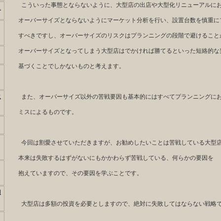
こういった事態とならないように、大型店の出店や大型化リニューアルに
も
オーバーサイズとならないようにマーケット分析を行い、設置台数を慎重に
すべきですし、オーバーサイズのリスクはプランニングの段階で避けること
オーバーサイズとなってしまう大型店はでかければ勝てるといった短絡的な
基づくことでしかないものと考えます。
に
また、オーバーサイズ以外の苦戦要因も基本的にはすべてプランニングに
ミスによるものです。
今回は割愛させていただきますが、お勧めしたいことは苦戦している大型
本来は失敗するはずがないにもかかわらず苦戦している、何らかの要因を
抱えていますので、その要因を学ぶことです。
用
大型店は多額の投資を必要としますので、絶対に失敗してはならない戦略