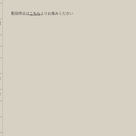
配信停止は
こちら
よりお進みください
層
ル
か