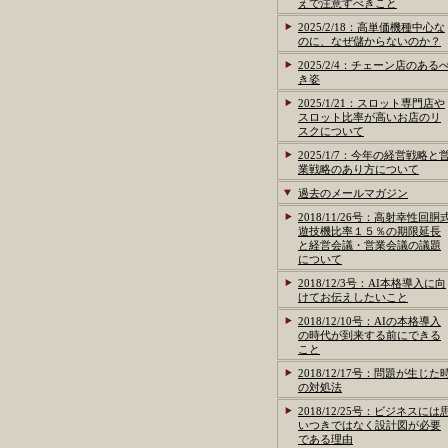
えで注意すべきこと
2025/2/18：高単価機種中心な
のに、なぜ儲からないのか？
2025/2/4：チェーン店のある
き姿
2025/1/21：スロット専門店や
スロット比率が高いお店のリ
スクについて
2025/1/7：今年の経営戦略と
業戦略のあり方について
過去のメールマガジン
2018/11/26号：高射幸性回胴
遊技機比率１５％の期限延長
と経営会議・営業会議の議題
について
2018/12/3号：AI本格導入に向
けてお伝えしたいこと
2018/12/10号：AIの本格導入
の時代が到来する前にできる
こと
2018/12/17号：問題が生じた
の対処法
2018/12/25号：ビジネスには
いつきではなく設計図が必要
である理由