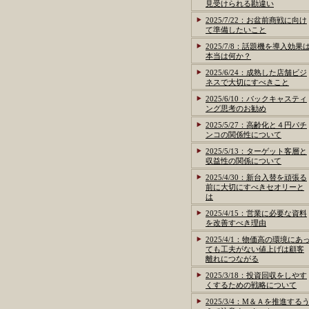
見受けられる勘違い
2025/7/22：お盆前商戦に向け
て準備したいこと
2025/7/8：話題機を導入効果
本当は何か？
2025/6/24：成熟した店舗ビジ
ネスで大切にすべきこと
2025/6/10：バックキャスティ
ング思考のお勧め
2025/5/27：高齢化と４円パチ
ンコの関係性について
2025/5/13：ターゲット客層と
収益性の関係について
2025/4/30：新台入替を頑張る
前に大切にすべきセオリーと
は
2025/4/15：営業に必要な資料
を改善すべき理由
2025/4/1：物価高の環境にあ
ても工夫がない値上げは顧客
離れにつながる
2025/3/18：投資回収をしやす
くするための戦略について
2025/3/4：M＆Ａを推進する