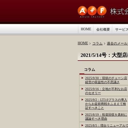
HOME
会社概要
サービ
HOME
コラム
過去のメール
2021/5/14号
コラム
2025/9/30：現状のチェーン店
経営の収益性の不思議さ
2025/9/16：立地が不利なお店
のセオリー
2025/9/2：LT3.0プラスの導入
からお盆前商戦をふまえて検
証すべきこと
2025/8/19：投資回収を真剣に
議論すべき理由
2025/8/5：増台リニューアル