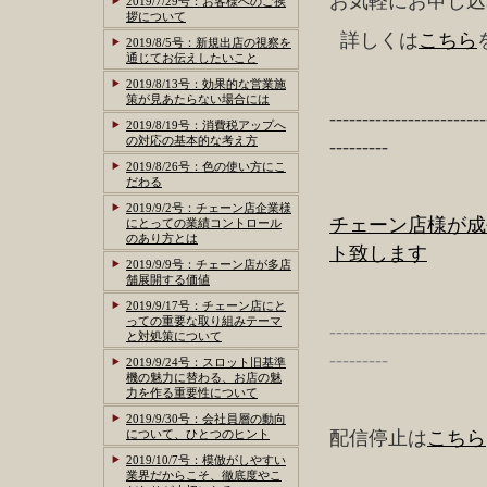
お気軽にお申し込
2019/7/29号：お客様へのご挨
拶について
詳しくは
こちら
2019/8/5号：新規出店の視察を
通じてお伝えしたいこと
2019/8/13号：効果的な営業施
策が見あたらない場合には
------------------------
2019/8/19号：消費税アップへ
の対応の基本的な考え方
---------
2019/8/26号：色の使い方にこ
だわる
2019/9/2号：チェーン店企業様
チェーン店様が成
にとっての業績コントロール
のあり方とは
ト致します
2019/9/9号：チェーン店が多店
舗展開する価値
2019/9/17号：チェーン店にと
っての重要な取り組みテーマ
------------------------
と対処策について
---------
2019/9/24号：スロット旧基準
機の魅力に替わる、お店の魅
力を作る重要性について
2019/9/30号：会社員層の動向
について、ひとつのヒント
配信停止は
こちら
2019/10/7号：模倣がしやすい
業界だからこそ、徹底度やこ