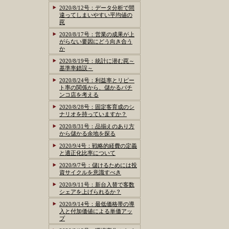
2020/8/12号：データ分析で間
違ってしまいやすい平均値の
罠
2020/8/17号：営業の成果が上
がらない要因にどう向き合う
か
2020/8/19号：統計に潜む罠～
基準率錯誤～
2020/8/24号：利益率とリピー
ト率の関係から、儲かるパチ
ンコ店を考える
2020/8/28号：固定客育成のシ
ナリオを持っていますか？
2020/8/31号：品揃えのあり方
から儲かる余地を探る
2020/9/4号：戦略的経費の定義
と適正化比率について
2020/9/7号：儲けるためには投
資サイクルを意識すべき
2020/9/11号：新台入替で客数
シェアを上げられるか？
2020/9/14号：最低価格帯の導
入と付加価値による単価アッ
プ