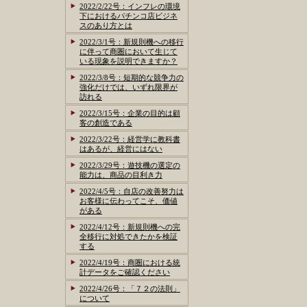
2022/2/22号：インフレの環境
下におけるパチンコ店ビジネ
スのあり方とは
2022/3/1号：新規則機への移行
に伴って商圏において生じて
いる現象を説明できますか？
2022/3/8号：短期的な競争力の
強化だけでは、いずれ限界が
訪れる
2022/3/15号：企業の目的は顧
客の創造である
2022/3/22号：経営学に教科書
はあるが、経営にはない
2022/3/29号：遊技機の選定の
能力は、商品の目利き力
2022/4/5号：自店の改善努力は
お客様に伝わってこそ、価値
がある
2022/4/12号：新規則機への完
全移行に対処できたかを検証
する
2022/4/19号：商圏における統
計データをご確認ください
2022/4/26号：「７２の法則」
について