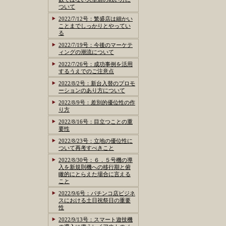
ついて
2022/7/12号：繁盛店は細かい
ことまでしっかりとやってい
る
2022/7/19号：今後のマーケテ
ィングの潮流について
2022/7/26号：成功事例を活用
するうえでのご注意点
2022/8/2号：新台入替のプロモ
ーションのあり方について
2022/8/9号：差別的優位性の作
り方
2022/8/16号：目立つことの重
要性
2022/8/23号：立地の優位性に
ついて再考すべきこと
2022/8/30号：６．５号機の導
入を新規則機への移行期と俯
瞰的にとらえた場合に言える
こと
2022/9/6号：パチンコ店ビジネ
スにおける土日祝祭日の重要
性
2022/9/13号：スマート遊技機