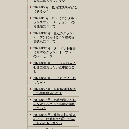
客様に伝わっているか？
2021/8/2号：投資対効果がどこ
にあるか？
2021/8/6号：ＤＸ（デジタルト
ランスフォーメーション）の
可能性について
2021/8/10号：直近のグランド
オープンにおける６号機の稼
働状況について
2021/8/13号：ターゲット客層
に対するグランドオープン日
のメッセージ
2021/8/16号：データを読み込
む際に注意したい基本的なこ
と
2021/8/20号：伝えたか？伝わ
ったか？
2021/8/23号：全台各台計数機
での新規出店の是非
2021/8/27号：戦略の違いが結
果を変えるという当然の帰結
について
2021/8/30号：業績向上の答え
のヒントは他業種の取り組み
にあるかもしれない