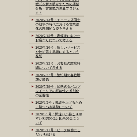
程式を解き明かすための店舗
分析・営業能力調査プロジェ
クト
2020/7/13号：チェーン店同士
の競争の時代における営業強
化の理想的な姿を考える
2020/7/15号：喫煙者に向けた
お店作りについて考える
2020/7/20号：新しいサービス
や技術等を武器にするという
発想
2020/7/22号：お客様の離席時
間について考える
2020/7/27号：繁忙期の客数増
加が勝負
2020/7/29号：加熱式タバコプ
レイエリアの可能性と差別化
の必要性
2020/8/3号：業績を上げるため
に持つべき姿勢について
2020/8/5号：間違いが起こりや
すい相関関係と因果関係につ
いて
2020/8/11号：ピーク稼働にこ
だわり続ける