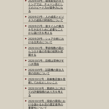
2020/9/18号：環境変化のタイ
ミングでは、チェーン店とし
てのスピード力が競争力にな
る
2020/9/23号：人の成長とビジ
ネスの成長の関係性について
2020/9/25号：遊タイムの魅力
を引き出すために必要なこと
から儲け方を考える
2020/9/28号：シェア分析にお
ける注意点について
2020/10/2号：季節指数の面か
らコロナ後の市場の状態を把
握する
2020/10/5号：目標は背伸びす
べき理由
2020/10/9号：話題機の新台入
替の目的について
2020/10/12号：高稼働店舗を視
察してお伝えしたいこと
2020/10/16号：業績向上に向け
ての評価指標のあり方を考え
る
2020/10/19号：現状の環境にお
ける儲かるお店の選定基準の
重要性について