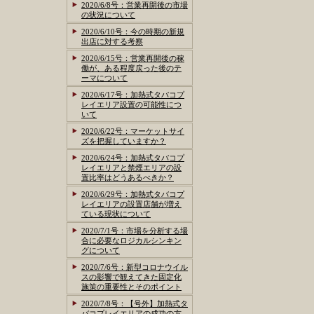
2020/6/8号：営業再開後の市場
の状況について
2020/6/10号：今の時期の新規
出店に対する考察
2020/6/15号：営業再開後の稼
働が、ある程度戻った後のテ
ーマについて
2020/6/17号：加熱式タバコプ
レイエリア設置の可能性につ
いて
2020/6/22号：マーケットサイ
ズを把握していますか？
2020/6/24号：加熱式タバコプ
レイエリアと禁煙エリアの設
置比率はどうあるべきか？
2020/6/29号：加熱式タバコプ
レイエリアの設置店舗が増え
ている現状について
2020/7/1号：市場を分析する場
合に必要なロジカルシンキン
グについて
2020/7/6号：新型コロナウイル
スの影響で観えてきた固定化
施策の重要性とそのポイント
2020/7/8号：【号外】加熱式タ
バコプレイエリアの成功の方