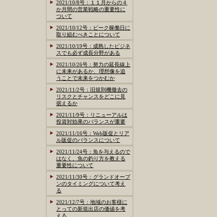
2021/10/8号：１１月からの４
か月間の営業戦略の重要性に
ついて
2021/10/12号：ピーク稼働日に
取り組むべきことについて
2021/10/19号：成熟したビジネ
スでも必ず成長分野がある
2021/10/26号：努力の延長線上
に未来があるか、理想像を追
うことで未来をつかむか
2021/11/2号：旧規則機撤去の
リスクとチャンスをどこに見
据えるか
2021/11/9号：リニューアルは
投資対効果のバランスが重要
2021/11/16号：Web販促とリア
ル販促のバランスについて
2021/11/24号：魚を与えるので
はなく、魚の釣り方を教える
重要性について
2021/11/30号：グランドオープ
ンのタイミングについて考え
る
2021/12/7号：地域のお客様に
とっての新規出店の価値を考
える