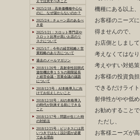
えで注意すべきこと
機種にある以上、
2025/2/18：高単価機種中心な
のに、なぜ儲からないのか？
お客様のニーズに
2025/2/4：チェーン店のあるべ
き姿
得ませんので、
2025/1/21：スロット専門店や
スロット比率が高いお店のリ
スクについて
お店側としまして
2025/1/7：今年の経営戦略と営
業戦略のあり方について
考えなくてはなり
過去のメールマガジン
考えやすい対処策
2018/11/26号：高射幸性回胴式
遊技機比率１５％の期限延長
お客様の投資負担
と経営会議・営業会議の議題
について
できるだけライト
2018/12/3号：AI本格導入に向
けてお伝えしたいこと
射倖性がやや低め
2018/12/10号：AIの本格導入
の時代が到来する前にできる
こと
お勧めすることで
2018/12/17号：問題が生じた時
ただし、
の対処法
2018/12/25号：ビジネスには思
お客様ニーズが高
いつきではなく設計図が必要
である理由