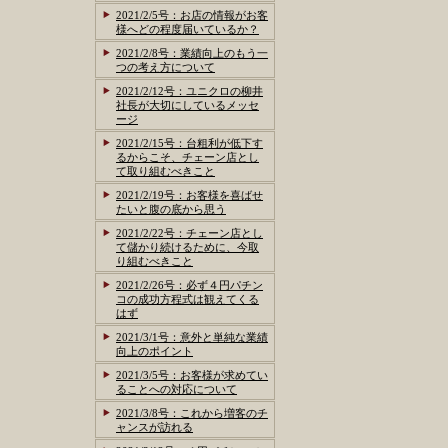
2021/2/5号：お店の情報がお客
様へどの程度届いているか？
2021/2/8号：業績向上のもう一
つの考え方について
2021/2/12号：ユニクロの柳井
社長が大切にしているメッセ
ージ
2021/2/15号：台粗利が低下す
るからこそ、チェーン店とし
て取り組むべきこと
2021/2/19号：お客様を喜ばせ
たいと腹の底から思う
2021/2/22号：チェーン店とし
て儲かり続けるために、今取
り組むべきこと
2021/2/26号：必ず４円パチン
コの成功方程式は観えてくる
はず
2021/3/1号：意外と単純な業績
向上のポイント
2021/3/5号：お客様が求めてい
ることへの対応について
2021/3/8号：これから増客のチ
ャンスが訪れる