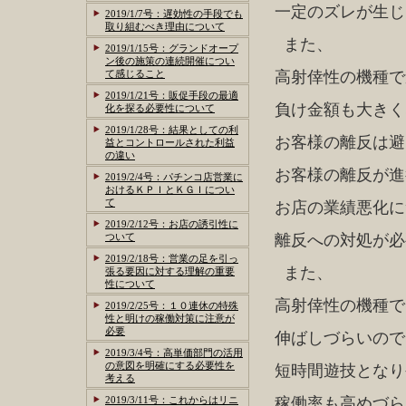
一定のズレが生じ
2019/1/7号：遅効性の手段でも
取り組むべき理由について
また、
2019/1/15号：グランドオープ
ン後の施策の連続開催につい
て感じること
高射倖性の機種で
2019/1/21号：販促手段の最適
負け金額も大きく
化を探る必要性について
2019/1/28号：結果としての利
お客様の離反は避
益とコントロールされた利益
の違い
お客様の離反が進
2019/2/4号：パチンコ店営業に
おけるＫＰＩとＫＧＩについ
て
お店の業績悪化に
2019/2/12号：お店の誘引性に
ついて
離反への対処が必
2019/2/18号：営業の足を引っ
また、
張る要因に対する理解の重要
性について
高射倖性の機種で
2019/2/25号：１０連休の特殊
性と明けの稼働対策に注意が
必要
伸ばしづらいので
2019/3/4号：高単価部門の活用
の意図を明確にする必要性を
短時間遊技となり
考える
2019/3/11号：これからはリニ
稼働率も高めづら