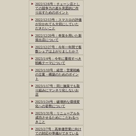
2022/12/6号：チェーン店とし
ての競争力の差を意図的に作
り出すためのポイント
2022/12/13号：スマスロの評価
が分かれても大切にしていた
だきたいこと
2022/12/20号：奇策を用いた新
規出店について
2022/12/27号：今年一年間で客
数シェアは上がりましたか？
2023/1/4号：今年に重視すべき
戦略テーマについて
2023/1/10号：経営・営業戦略
の立案・構築のためのポイン
ト
2023/1/17号：同じ施策でも取
り組みにマンネリ化しないお
店
2023/1/24号：破壊的な環境変
化への姿勢について
2023/1/31号：リニューアルを
成功させるためにこだわるべ
きこと
2023/2/7号：高単価営業に向け
ての対応や準備ができている