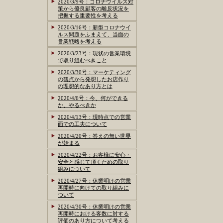
2020/3/9号：コロナウイルス対
策から優良顧客の離反状況を
把握する重要性を考える
2020/3/16号：新型コロナウイ
ルス問題をふまえて、当面の
営業戦略を考える
2020/3/23号：現状の営業環境
で取り組むべきこと
2020/3/30号：マーケティング
の観点から発想したお店作り
の理想的なあり方とは
2020/4/6号：今、何ができる
か、やるべきか
2020/4/13号：現時点での営業
面での工夫について
2020/4/20号：答えの無い世界
が始まる
2020/4/22号：お客様に安心・
安全と感じて頂くための取り
組みについて
2020/4/27号：休業明けの営業
再開時に向けての取り組みに
ついて
2020/4/30号：休業明けの営業
再開時における客数に対する
評価のあり方について考える