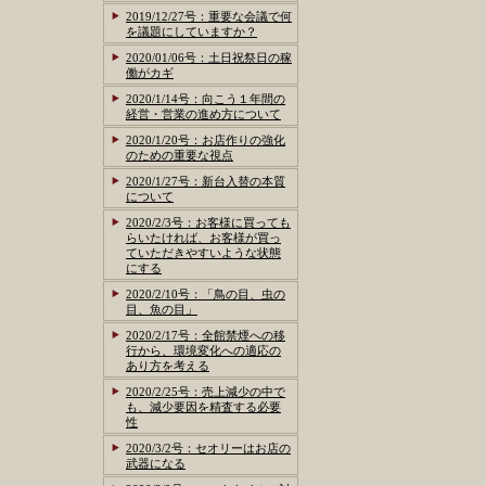
2019/12/27号：重要な会議で何
を議題にしていますか？
2020/01/06号：土日祝祭日の稼
働がカギ
2020/1/14号：向こう１年間の
経営・営業の進め方について
2020/1/20号：お店作りの強化
のための重要な視点
2020/1/27号：新台入替の本質
について
2020/2/3号：お客様に買っても
らいたければ、お客様が買っ
ていただきやすいような状態
にする
2020/2/10号：「鳥の目、虫の
目、魚の目」
2020/2/17号：全館禁煙への移
行から、環境変化への適応の
あり方を考える
2020/2/25号：売上減少の中で
も、減少要因を精査する必要
性
2020/3/2号：セオリーはお店の
武器になる