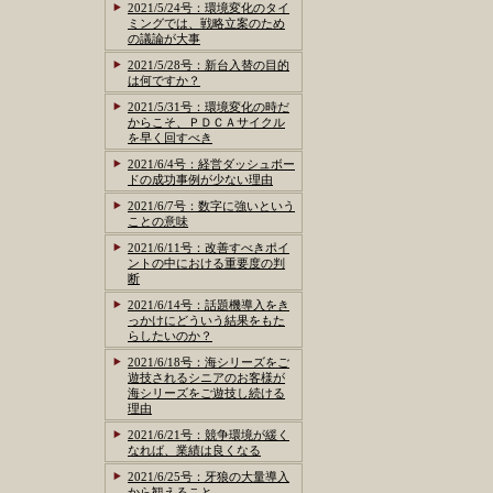
2021/5/24号：環境変化のタイ
ミングでは、戦略立案のため
の議論が大事
2021/5/28号：新台入替の目的
は何ですか？
2021/5/31号：環境変化の時だ
からこそ、ＰＤＣＡサイクル
を早く回すべき
2021/6/4号：経営ダッシュボー
ドの成功事例が少ない理由
2021/6/7号：数字に強いという
ことの意味
2021/6/11号：改善すべきポイ
ントの中における重要度の判
断
2021/6/14号：話題機導入をき
っかけにどういう結果をもた
らしたいのか？
2021/6/18号：海シリーズをご
遊技されるシニアのお客様が
海シリーズをご遊技し続ける
理由
2021/6/21号：競争環境が緩く
なれば、業績は良くなる
2021/6/25号：牙狼の大量導入
から観えること