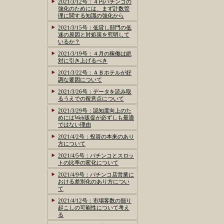
2021/3/12号：４円パチンコの
強化のためには、まず計数管
理に関する知識の強化から
2021/3/15号：低貸し部門の低
迷の原因と対処策を究明して
いるか？
2021/3/19号：４月の稼働は絶
対に引き上げるべき
2021/3/22号：ＡＢホテルが好
調な要因について
2021/3/26号：データを読み取
るうえでの留意点について
2021/3/29号：認知度向上のた
めにはWeb販促が必ずしも最適
ではない理由
2021/4/2号：投資の本来のあり
方について
2021/4/5号：パチンコとスロッ
トの比率の変化について
2021/4/9号：パチンコ店営業に
おける差別化のあり方につい
て
2021/4/12号：市場客数の掘り
起こしの可能性について考え
る