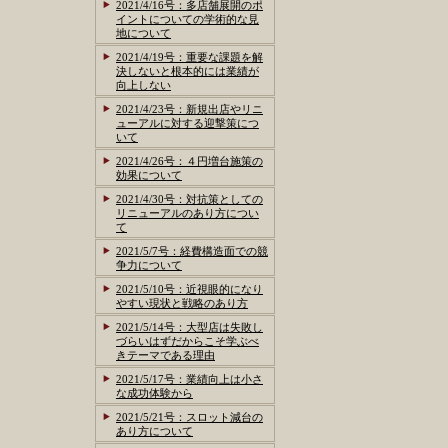
2021/4/16号：多店舗展開のポ
イントについての学術的な見
地について
2021/4/19号：重要な課題を解
決しないと根本的には業績が
向上しない
2021/4/23号：新規出店やリニ
ューアルに対する迎撃策につ
いて
2021/4/26号：４円増台施策の
効果について
2021/4/30号：対抗策としての
リニューアルのあり方につい
て
2021/5/7号：経費構造面での競
争力について
2021/5/10号：近視眼的になり
やすい現状と戦略のあり方
2021/5/14号：大型店は失敗し
づらいはずだからこそ学ぶべ
きテーマである理由
2021/5/17号：業績向上は小さ
な成功体験から
2021/5/21号：スロット減台の
あり方について