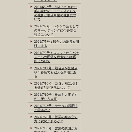
2021/6/28号：M＆Ａが当たり
前の時代のチェーン店として
の強さと個店単位の強さにつ
いて
2021/7/2号：パチンコ店として
のマーケティングに今必要な
視点について
2021/7/5号：競争力の源泉を明
確にする
2021/7/9号：スロットからパチ
ンコへの回遊を促進すべき理
由について
2021/7/12号：競合店が繁盛店
や１番店でも戦える余地はあ
る
2021/7/16号：コロナ禍におけ
る鉄道利用状況について
2021/7/19号：攻めも大事です
が、守りも大事
2021/7/23号：データの活用法
が的確か？
2021/7/26号：営業の組み立て
方に変化があるか？
2021/7/30号：営業の意図がお