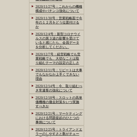
2020/11/27号：これからの機種
構成やパチンコ強化について
2020/11/30号：営業戦略面で今
年の１２月をどう位置付ける
か
2020/12/4号：新型コロナウイ
ルスの第３波の影響を受けて
いると感じたら、会員データ
を分析してください。
2020/12/7号：経営戦略でも営
業戦略でも、大切なことは取
り組むテーマの設定の正しさ
2020/12/11号：リピートは大事
でもなかなか上手くできない
理由
2020/12/14号：今、取り組むべ
き常連客の強化について
2020/12/18号：スロットの高単
価機種の撤去対策をいつ実施
すべきか
2020/12/21号：マーケティング
における問題提起のひとつの
事例について
2020/12/25号：トライアンドエ
ラーのしやすさと数がチェー