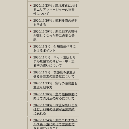
2020/10/23号：環境変化におけ
るエリアマネージャーの重要
性について
2020/10/26号：薄利多売の是非
を考える
2020/10/30号：新規顧客の獲得
が難しくなった時に必要な発
想
2020/11/2号：付加価値作りに
おけるポイント
2020/11/6号：ネット通販とリ
アル店舗でのリピート率・定
着率の違いについて
2020/11/9号：繁盛店を成立さ
せる各要素の重要度について
2020/11/13号：実行の徹底度も
立派な競争力
2020/11/16号：主力機種撤去に
向けてのお店の対応について
2020/11/20号：環境が悪いとき
ほど、戦略の優劣が企業業績
に表れる
2020/11/24号：新型コロナウイ
ルス第３波に向けて営業面で
取り組むべきこと