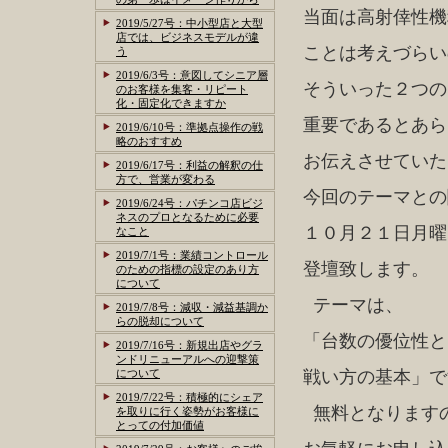
当面は高射倖性機
2019/5/27号：中小型店と大型
店では、ビジネスモデルが違
ことは考えづらい
う
2019/6/3号：意図してシニア層
そういった２つの
のお客様を集客・リピート
化・固定化できますか
重要であるとあら
2019/6/10号：準拠点操作の戦
略のおすすめ
お伝えさせていた
2019/6/17号：利益の解釈の仕
方で、営業が変わる
今回のテーマとの
2019/6/24号：パチンコ店ビジ
ネスのプロとなるために必要
１０月２１日月曜
なこと
2019/7/1号：業績コントロール
登壇致します。
のための指標の設定のあり方
について
テーマは、
2019/7/8号：減収・減益基調か
らの脱却について
「台数の優位性と
2019/7/16号：新規出店やグラ
ンドリニューアルへの迎撃策
について
戦い方の基本」で
2019/7/22号：積極的にシェア
無料となります
を取りに行く姿勢がお客様に
とっての付加価値