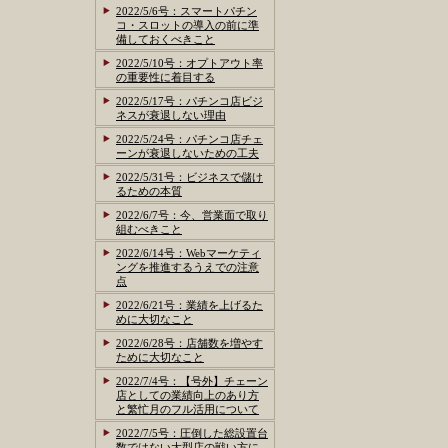
2022/5/6号：スマートパチン
コ・スロットの導入の前に準
備しておくべきこと
2022/5/10号：オプトアウト率
の重要性に着目する
2022/5/17号：パチンコ店ビジ
ネスが衰退しない理由
2022/5/24号：パチンコ店チェ
ーンが衰退しないための工夫
2022/5/31号：ビジネスで儲け
るための本質
2022/6/7号：今、営業面で取り
組むべきこと
2022/6/14号：Webマーケティ
ングを推進するうえでの注意
点
2022/6/21号：業績を上げるた
めに大切なこと
2022/6/28号：店舗数を増やす
ために大切なこと
2022/7/4号：【号外】チェーン
店としての業績向上のあり方
と繁忙月のフル活用について
2022/7/5号：圧倒した総設置台
数ではない大型店の戦い方に