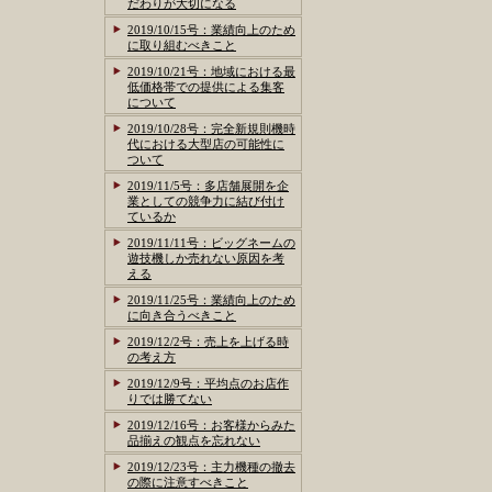
だわりが大切になる
2019/10/15号：業績向上のため
に取り組むべきこと
2019/10/21号：地域における最
低価格帯での提供による集客
について
2019/10/28号：完全新規則機時
代における大型店の可能性に
ついて
2019/11/5号：多店舗展開を企
業としての競争力に結び付け
ているか
2019/11/11号：ビッグネームの
遊技機しか売れない原因を考
える
2019/11/25号：業績向上のため
に向き合うべきこと
2019/12/2号：売上を上げる時
の考え方
2019/12/9号：平均点のお店作
りでは勝てない
2019/12/16号：お客様からみた
品揃えの観点を忘れない
2019/12/23号：主力機種の撤去
の際に注意すべきこと