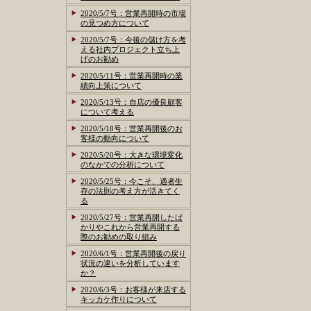
2020/5/7号：営業再開時の市場
の見つめ方について
2020/5/7号：今後の儲け方を考
える社内プロジェクト立ち上
げのお勧め
2020/5/11号：営業再開時の業
績向上策について
2020/5/13号：自店の優良顧客
について考える
2020/5/18号：営業再開後のお
客様の動向について
2020/5/20号：大きな環境変化
のなかでの分析について
2020/5/25号：今こそ、適者生
存の法則の考え方が活きてく
る
2020/5/27号：営業再開したば
かりやこれから営業再開する
際のお勧めの取り組み
2020/6/1号：営業再開後の戻り
状況の違いを分析しています
か？
2020/6/3号：お客様が来店する
キッカケ作りについて