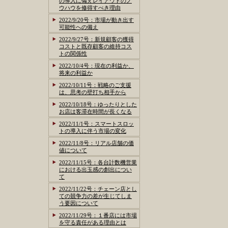
の導入に備えレイアウトのノ
ウハウを修得すべき理由
2022/9/20号：市場が動き出す
可能性への備え
2022/9/27号：新規顧客の獲得
コストと既存顧客の維持コス
トの関係性
2022/10/4号：現在の利益か、
将来の利益か
2022/10/11号：戦略のご支援
は、思考の壁打ち相手から
2022/10/18号：ゆったりとした
お店は客滞在時間が長くなる
2022/11/1号：スマートスロッ
トの導入に伴う市場の変化
2022/11/8号：リアル店舗の価
値について
2022/11/15号：各台計数機営業
における出玉感の創出につい
て
2022/11/22号：チェーン店とし
ての競争力の差が生じてしま
う要因について
2022/11/29号：１番店には市場
を守る責任がある理由とは