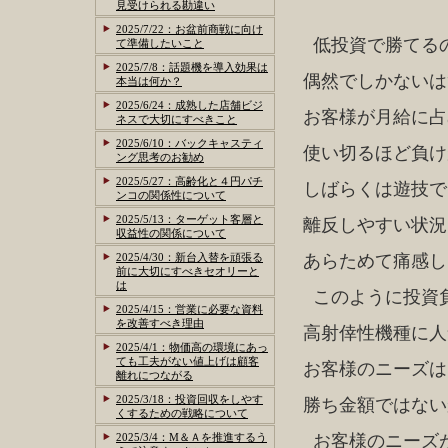
見受けられる勘違い
2025/7/22：お盆前商戦に向け
低投資で勝てる
て準備したいこと
2025/7/8：話題機を導入効果は
偶然でしかないは
本当は何か？
2025/6/24：成熟した店舗ビジ
お客様が月給に占
ネスで大切にすべきこと
2025/6/10：バックキャスティ
使い切るほど負け
ング思考のお勧め
2025/5/27：高齢化と４円パチ
しばらくは遊技で
ンコの関係性について
2025/5/13：ターゲット客層と
離反しやすい状況
収益性の関係について
2025/4/30：新台入替を頑張る
あらためて痛感し
前に大切にすべきセオリーと
は
このように投資
2025/4/15：営業に必要な資料
を改善すべき理由
高射倖性機種に人
2025/4/1：物価高の環境にあっ
ても工夫がない値上げは顧客
お客様のニーズは
離れにつながる
2025/3/18：投資回収をしやす
勝ち金額ではない
くするための戦略について
2025/3/4：M＆Ａを推進するう
お客様のニーズ