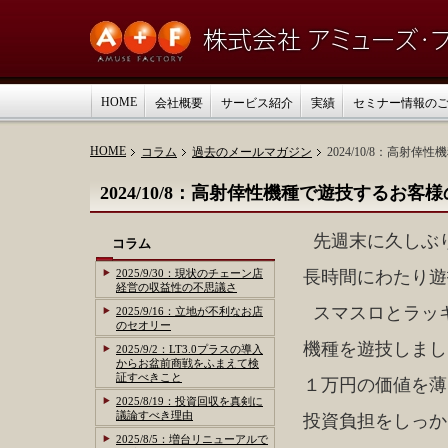
HOME
会社概要
サービス紹介
実績
セミナー情報の
HOME
コラム
過去のメールマガジン
2024/10/8：高
2024/10/8：高射倖性機種で遊技するお
先週末に久しぶ
コラム
2025/9/30：現状のチェーン店
長時間にわたり遊
経営の収益性の不思議さ
スマスロとラッ
2025/9/16：立地が不利なお店
のセオリー
機種を遊技しまし
2025/9/2：LT3.0プラスの導入
からお盆前商戦をふまえて検
証すべきこと
１万円の価値を薄
2025/8/19：投資回収を真剣に
議論すべき理由
投資負担をしっか
2025/8/5：増台リニューアルで