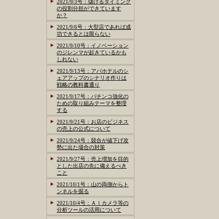
2021/9/3号：儲けるタイミング
の役割分担ができています
か？
2021/9/6号：大型店であれば成
功できるとは限らない
2021/9/10号：イノベーション
のジレンマが起きているかも
しれない
2021/9/13号：アパホテルのシ
ェアアップのシナリオ作りは
戦略の教科書通り
2021/9/17号：パチンコ強化の
ための取り組みテーマを整理
する
2021/9/21号：お店のビジネス
の売上の公式について
2021/9/24号：競合が値下げ攻
勢に出た場合の対策
2021/9/27号：売上増加を目的
とした出店の先に備えるべき
こと
2021/10/1号：山の両側からト
ンネルを掘る
2021/10/4号：ＡＩカメラ等の
分析ツールの活用について