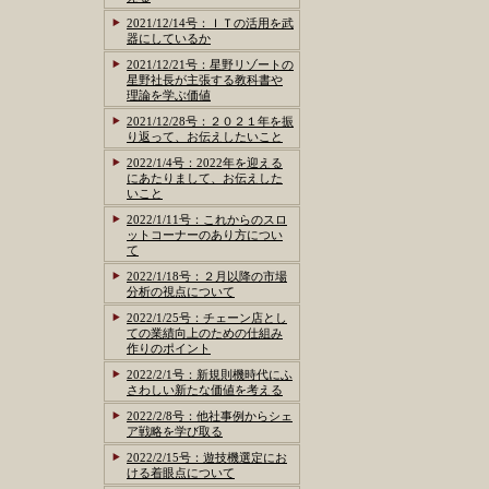
2021/12/14号：ＩＴの活用を武
器にしているか
2021/12/21号：星野リゾートの
星野社長が主張する教科書や
理論を学ぶ価値
2021/12/28号：２０２１年を振
り返って、お伝えしたいこと
2022/1/4号：2022年を迎える
にあたりまして、お伝えした
いこと
2022/1/11号：これからのスロ
ットコーナーのあり方につい
て
2022/1/18号：２月以降の市場
分析の視点について
2022/1/25号：チェーン店とし
ての業績向上のための仕組み
作りのポイント
2022/2/1号：新規則機時代にふ
さわしい新たな価値を考える
2022/2/8号：他社事例からシェ
ア戦略を学び取る
2022/2/15号：遊技機選定にお
ける着眼点について