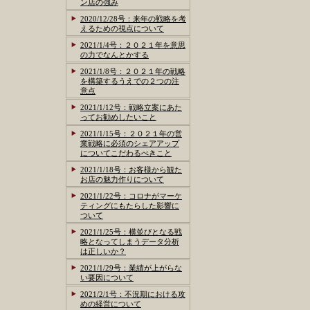
ン店の強み
2020/12/28号：来年の戦略を考
えるための視点について
2021/1/4号：２０２１年を意思
の力でなんとかする
2021/1/8号：２０２１年の戦略
を構築するうえでの２つの注
意点
2021/1/12号：戦略立案にあた
ってお勧めしたいこと
2021/1/15号：２０２１年の営
業戦略に必須のシェアアップ
についてこだわるべきこと
2021/1/18号：お客様から観た
お店の魅力作りについて
2021/1/22号：コロナがマーケ
ティングにもたらした影響に
ついて
2021/1/25号：横並びとなる戦
略となってしまうデータ分析
は正しいか？
2021/1/29号：業績が上がらな
い要因について
2021/2/1号：不況期における攻
めの経営について