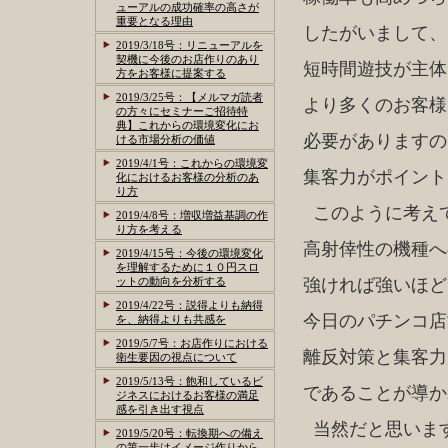
ューアルの成功確率の高さが
重要となる理由
したがいまして、
2019/3/18号：リニューアルを
契機に今後のお店作りのあり
短時間遊技が主体
方をお客様に提案する
2019/3/25号：【メルマガ読者
より多くのお客様
の方々にセミナーご招待特
典】これからの環境変化にお
必要がありますの
ける市場分析の価値
2019/4/1号：これからの環境変
集客力がポイント
化におけるお客様の分析のあ
り方
このように考え
2019/4/8号：増収増益基調の作
り方を考える
高射倖性の機種へ
2019/4/15号：今後の環境変化
を理解するために１０円スロ
ットの動向を分析する
強ければ強いほど
2019/4/22号：説得よりも納得
今日のパチンコ店
を、納得よりも共感を
2019/5/7号：お店作りにおける
離反対策と集客力
衛生要因の視点について
2019/5/13号：飽和しているビ
であることが導か
ジネスにおけるお客様の満足
感を引き出す視点
当然だと思いま
2019/5/20号：転換期への備え
の第一歩はイメージ作りから