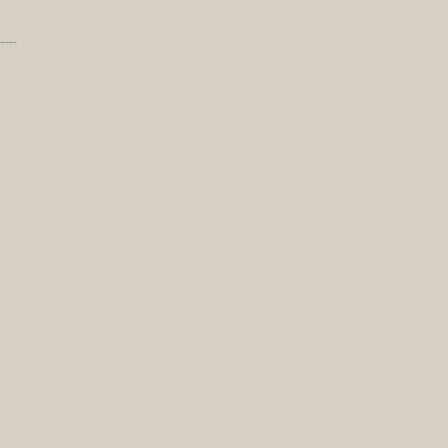
-----