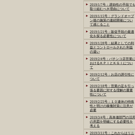
2019/1/7号：遅効性の手段で
取り組むべき理由について
2019/1/15号：グランドオープ
ン後の施策の連続開催につい
て感じること
2019/1/21号：販促手段の最適
化を探る必要性について
2019/1/28号：結果としての利
益とコントロールされた利益
の違い
2019/2/4号：パチンコ店営業
おけるＫＰＩとＫＧＩについ
て
2019/2/12号：お店の誘引性に
ついて
2019/2/18号：営業の足を引っ
張る要因に対する理解の重要
性について
2019/2/25号：１０連休の特殊
性と明けの稼働対策に注意が
必要
2019/3/4号：高単価部門の活
の意図を明確にする必要性を
考える
2019/3/11号：これからはリニ