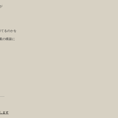
が
勝てるのかを
素の構築に
-----
します