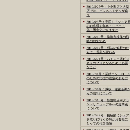
2019/5/27号：中小型店と大型
店では、ビジネスモデルが違
う
2019/6/3号：意図してシニア
のお客様を集客・リピート
化・固定化できますか
2019/6/10号：準拠点操作の戦
略のおすすめ
2019/6/17号：利益の解釈の仕
方で、営業が変わる
2019/6/24号：パチンコ店ビジ
ネスのプロとなるために必要
なこと
2019/7/1号：業績コントロー
のための指標の設定のあり方
について
2019/7/8号：減収・減益基調
らの脱却について
2019/7/16号：新規出店やグラ
ンドリニューアルへの迎撃策
について
2019/7/22号：積極的にシェア
を取りに行く姿勢がお客様に
とっての付加価値