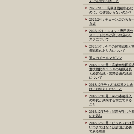
えで注意すべきこと
2025/2/18：高単価機種中心な
のに、なぜ儲からないのか？
2025/2/4：チェーン店のある
き姿
2025/1/21：スロット専門店や
スロット比率が高いお店のリ
スクについて
2025/1/7：今年の経営戦略と
業戦略のあり方について
過去のメールマガジン
2018/11/26号：高射幸性回胴
遊技機比率１５％の期限延長
と経営会議・営業会議の議題
について
2018/12/3号：AI本格導入に向
けてお伝えしたいこと
2018/12/10号：AIの本格導入
の時代が到来する前にできる
こと
2018/12/17号：問題が生じた
の対処法
2018/12/25号：ビジネスには
いつきではなく設計図が必要
である理由