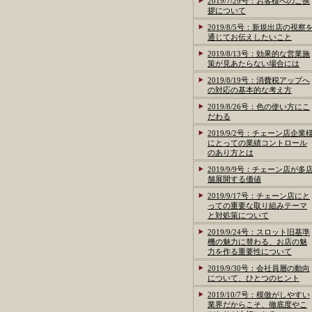
2019/7/29号：お客様へのご挨
拶について
2019/8/5号：新規出店の視察
通じてお伝えしたいこと
2019/8/13号：効果的な営業施
策が見あたらない場合には
2019/8/19号：消費税アップへ
の対応の基本的な考え方
2019/8/26号：色の使い方にこ
だわる
2019/9/2号：チェーン店企業
にとっての業績コントロール
のあり方とは
2019/9/9号：チェーン店が多
舗展開する価値
2019/9/17号：チェーン店にと
っての重要な取り組みテーマ
と対処策について
2019/9/24号：スロット旧基準
機の魅力に替わる、お店の魅
力を作る重要性について
2019/9/30号：会社員層の動向
について、ひとつのヒント
2019/10/7号：模倣がしやすい
業界だからこそ、徹底度やこ