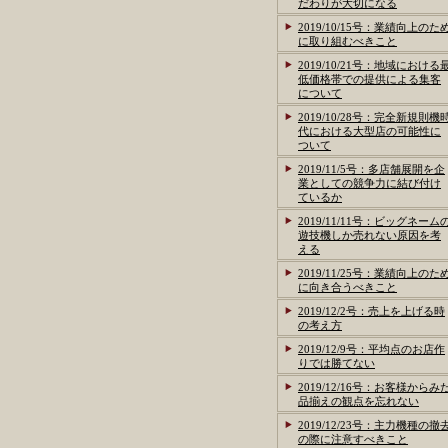
だわりが大切になる
2019/10/15号：業績向上のた
に取り組むべきこと
2019/10/21号：地域における
低価格帯での提供による集客
について
2019/10/28号：完全新規則機
代における大型店の可能性に
ついて
2019/11/5号：多店舗展開を企
業としての競争力に結び付け
ているか
2019/11/11号：ビッグネーム
遊技機しか売れない原因を考
える
2019/11/25号：業績向上のた
に向き合うべきこと
2019/12/2号：売上を上げる時
の考え方
2019/12/9号：平均点のお店作
りでは勝てない
2019/12/16号：お客様からみ
品揃えの観点を忘れない
2019/12/23号：主力機種の撤
の際に注意すべきこと