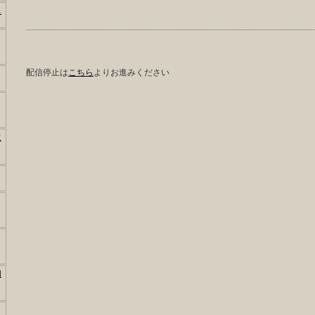
も
------------------------------------------------------------------------------------------------------
配信停止は
こちら
よりお進みください
に
用