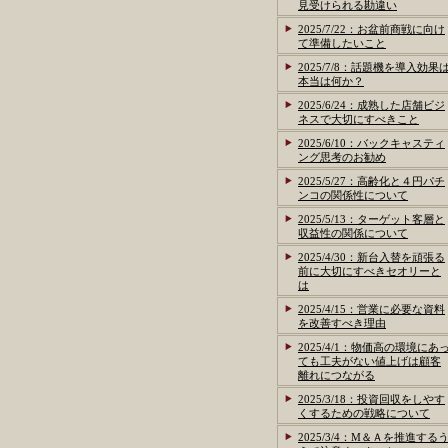
見受けられる勘違い
2025/7/22：お盆前商戦に向け
て準備したいこと
2025/7/8：話題機を導入効果
本当は何か？
2025/6/24：成熟した店舗ビジ
ネスで大切にすべきこと
2025/6/10：バックキャスティ
ング思考のお勧め
2025/5/27：高齢化と４円パチ
ンコの関係性について
2025/5/13：ターゲット客層と
収益性の関係について
2025/4/30：新台入替を頑張る
前に大切にすべきセオリーと
は
2025/4/15：営業に必要な資料
を改善すべき理由
2025/4/1：物価高の環境にあ
ても工夫がない値上げは顧客
離れにつながる
2025/3/18：投資回収をしやす
くするための戦略について
2025/3/4：M＆Ａを推進する