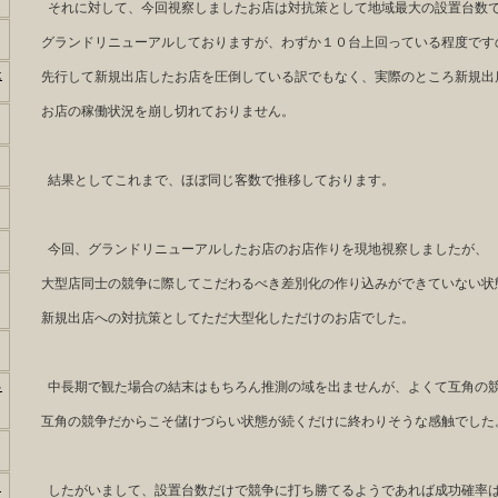
それに対して、今回視察しましたお店は対抗策として地域最大の設置台数
グランドリニューアルしておりますが、わずか１０台上回っている程度です
は
先行して新規出店したお店を圧倒している訳でもなく、実際のところ新規出
お店の稼働状況を崩し切れておりません。
結果としてこれまで、ほぼ同じ客数で推移しております。
今回、グランドリニューアルしたお店のお店作りを現地視察しましたが、
大型店同士の競争に際してこだわるべき差別化の作り込みができていない状
新規出店への対抗策としてただ大型化しただけのお店でした。
っ
中長期で観た場合の結末はもちろん推測の域を出ませんが、よくて互角の
互角の競争だからこそ儲けづらい状態が続くだけに終わりそうな感触でした
う
したがいまして、設置台数だけで競争に打ち勝てるようであれば成功確率