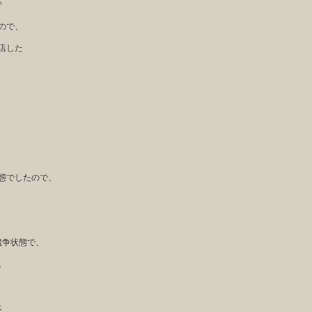
で
ので、
店した
態でしたので、
競争状態で、
。
は