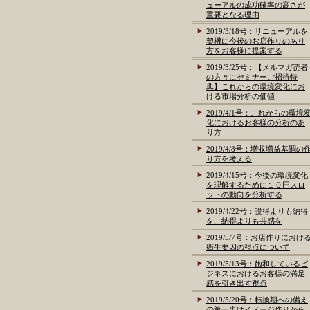
ューアルの成功確率の高さが
重要となる理由
2019/3/18号：リニューアルを
契機に今後のお店作りのあり
方をお客様に提案する
2019/3/25号：【メルマガ読者
の方々にセミナーご招待特
典】これからの環境変化にお
ける市場分析の価値
2019/4/1号：これからの環境
化におけるお客様の分析のあ
り方
2019/4/8号：増収増益基調の
り方を考える
2019/4/15号：今後の環境変化
を理解するために１０円スロ
ットの動向を分析する
2019/4/22号：説得よりも納得
を、納得よりも共感を
2019/5/7号：お店作りにおけ
衛生要因の視点について
2019/5/13号：飽和しているビ
ジネスにおけるお客様の満足
感を引き出す視点
2019/5/20号：転換期への備え
の第一歩はイメージ作りから