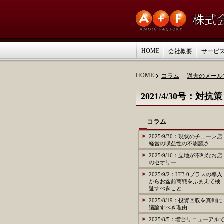
HOME
会社概要
サービ
HOME
コラム
過去のメール
2021/4/30号
コラム
2025/9/30：現状のチェーン店
経営の収益性の不思議さ
2025/9/16：立地が不利なお店
のセオリー
2025/9/2：LT3.0プラスの導入
からお盆前商戦をふまえて検
証すべきこと
2025/8/19：投資回収を真剣に
議論すべき理由
2025/8/5：増台リニューアル