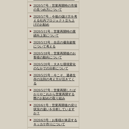
2020/5/7号：営業再開時の市場
の見つめ方について
2020/5/7号：今後の儲け方を考
える社内プロジェクト立ち上
げのお勧め
2020/5/11号：営業再開時の業
績向上策について
2020/5/13号：自店の優良顧客
について考える
2020/5/18号：営業再開後のお
客様の動向について
2020/5/20号：大きな環境変化
のなかでの分析について
2020/5/25号：今こそ、適者生
存の法則の考え方が活きてく
る
2020/5/27号：営業再開したば
かりやこれから営業再開する
際のお勧めの取り組み
2020/6/1号：営業再開後の戻り
状況の違いを分析しています
か？
2020/6/3号：お客様が来店する
キッカケ作りについて