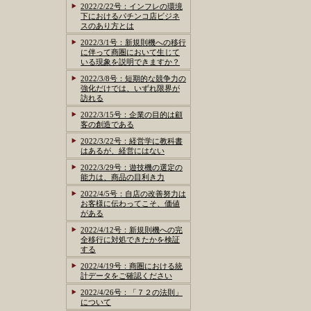
2022/2/22号：インフレの環境
下におけるパチンコ店ビジネ
スのあり方とは
2022/3/1号：新規則機への移行
に伴って商圏において生じて
いる現象を説明できますか？
2022/3/8号：短期的な競争力の
強化だけでは、いずれ限界が
訪れる
2022/3/15号：企業の目的は顧
客の創造である
2022/3/22号：経営学に教科書
はあるが、経営にはない
2022/3/29号：遊技機の選定の
能力は、商品の目利き力
2022/4/5号：自店の改善努力は
お客様に伝わってこそ、価値
がある
2022/4/12号：新規則機への完
全移行に対処できたかを検証
する
2022/4/19号：商圏における統
計データをご確認ください
2022/4/26号：「７２の法則」
について