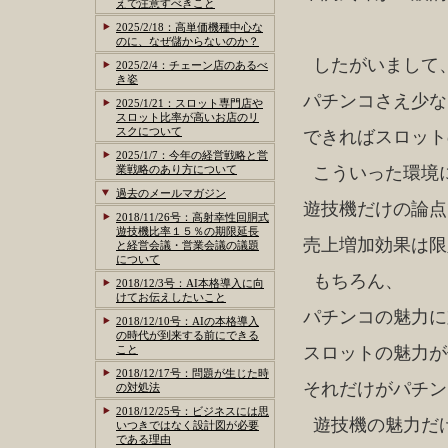
えで注意すべきこと
2025/2/18：高単価機種中心な
のに、なぜ儲からないのか？
したがいまして
2025/2/4：チェーン店のあるべ
き姿
パチンコさえ少な
2025/1/21：スロット専門店や
スロット比率が高いお店のリ
スクについて
できればスロット
2025/1/7：今年の経営戦略と営
業戦略のあり方について
こういった環境
過去のメールマガジン
遊技機だけの論点
2018/11/26号：高射幸性回胴式
遊技機比率１５％の期限延長
売上増加効果は限
と経営会議・営業会議の議題
について
もちろん、
2018/12/3号：AI本格導入に向
けてお伝えしたいこと
パチンコの魅力に
2018/12/10号：AIの本格導入
の時代が到来する前にできる
こと
スロットの魅力が
2018/12/17号：問題が生じた時
それだけがパチン
の対処法
2018/12/25号：ビジネスには思
遊技機の魅力だ
いつきではなく設計図が必要
である理由