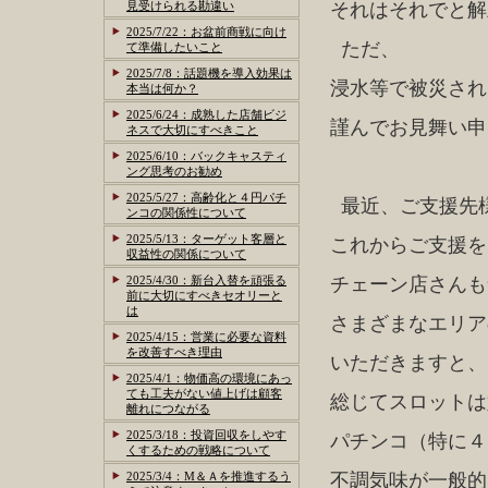
見受けられる勘違い
それはそれでと解
2025/7/22：お盆前商戦に向け
ただ、
て準備したいこと
2025/7/8：話題機を導入効果は
浸水等で被災され
本当は何か？
2025/6/24：成熟した店舗ビジ
謹んでお見舞い申
ネスで大切にすべきこと
2025/6/10：バックキャスティ
ング思考のお勧め
2025/5/27：高齢化と４円パチ
最近、ご支援先
ンコの関係性について
2025/5/13：ターゲット客層と
これからご支援を
収益性の関係について
2025/4/30：新台入替を頑張る
チェーン店さんも
前に大切にすべきセオリーと
は
さまざまなエリア
2025/4/15：営業に必要な資料
を改善すべき理由
いただきますと、
2025/4/1：物価高の環境にあっ
ても工夫がない値上げは顧客
総じてスロットは
離れにつながる
2025/3/18：投資回収をしやす
パチンコ（特に４
くするための戦略について
2025/3/4：M＆Ａを推進するう
不調気味が一般的