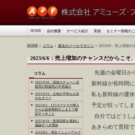
HOME
会社概要
サービス紹介
実績
セミナー情報の
HOME
コラム
過去のメールマガジン
2023/6/6：売上
2023/6/6：売上増加のチャンスだから
先週の金曜日か
コラム
2025/9/30：現状のチェーン店
新幹線が長時間に
経営の収益性の不思議さ
私も新幹線の運休
2025/9/16：立地が不利なお店
のセオリー
予定が狂ってしま
2025/9/2：LT3.0プラスの導入
からお盆前商戦をふまえて検
証すべきこと
自分ではどうし
2025/8/19：投資回収を真剣に
議論すべき理由
あきらめて普段で
2025/8/5：増台リニューアルで