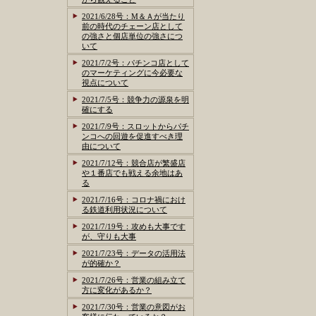
2021/6/28号：M＆Ａが当たり
前の時代のチェーン店として
の強さと個店単位の強さにつ
いて
2021/7/2号：パチンコ店として
のマーケティングに今必要な
視点について
2021/7/5号：競争力の源泉を明
確にする
2021/7/9号：スロットからパチ
ンコへの回遊を促進すべき理
由について
2021/7/12号：競合店が繁盛店
や１番店でも戦える余地はあ
る
2021/7/16号：コロナ禍におけ
る鉄道利用状況について
2021/7/19号：攻めも大事です
が、守りも大事
2021/7/23号：データの活用法
が的確か？
2021/7/26号：営業の組み立て
方に変化があるか？
2021/7/30号：営業の意図がお