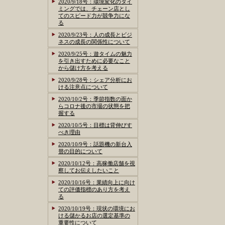
2020/9/18号：環境変化のタイ
ミングでは、チェーン店とし
てのスピード力が競争力にな
る
2020/9/23号：人の成長とビジ
ネスの成長の関係性について
2020/9/25号：遊タイムの魅力
を引き出すために必要なこと
から儲け方を考える
2020/9/28号：シェア分析にお
ける注意点について
2020/10/2号：季節指数の面か
らコロナ後の市場の状態を把
握する
2020/10/5号：目標は背伸びす
べき理由
2020/10/9号：話題機の新台入
替の目的について
2020/10/12号：高稼働店舗を視
察してお伝えしたいこと
2020/10/16号：業績向上に向け
ての評価指標のあり方を考え
る
2020/10/19号：現状の環境にお
ける儲かるお店の選定基準の
重要性について