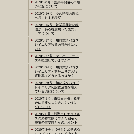
2020/6/8号：営業再開後の市場
の状況について
2020/6/10号：今の時期の新規
出店に対する考察
2020/6/15号：営業再開後の稼
働が、ある程度戻った後のテ
ーマについて
2020/6/17号：加熱式タバコプ
レイエリア設置の可能性につ
いて
2020/6/22号：マーケットサイ
ズを把握していますか？
2020/6/24号：加熱式タバコプ
レイエリアと禁煙エリアの設
置比率はどうあるべきか？
2020/6/29号：加熱式タバコプ
レイエリアの設置店舗が増え
ている現状について
2020/7/1号：市場を分析する場
合に必要なロジカルシンキン
グについて
2020/7/6号：新型コロナウイル
スの影響で観えてきた固定化
施策の重要性とそのポイント
2020/7/8号：【号外】加熱式タ
バコプレイエリアの成功の方