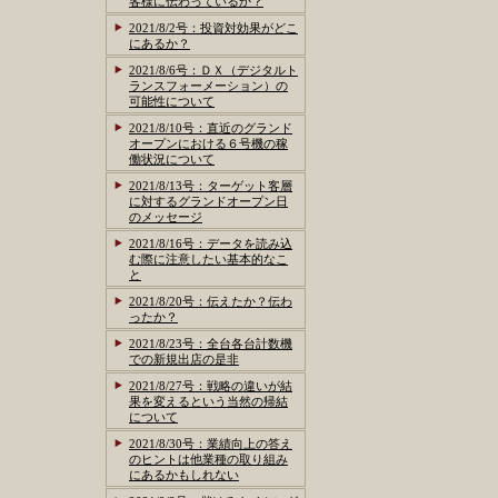
客様に伝わっているか？
2021/8/2号：投資対効果がどこ
にあるか？
2021/8/6号：ＤＸ（デジタルト
ランスフォーメーション）の
可能性について
2021/8/10号：直近のグランド
オープンにおける６号機の稼
働状況について
2021/8/13号：ターゲット客層
に対するグランドオープン日
のメッセージ
2021/8/16号：データを読み込
む際に注意したい基本的なこ
と
2021/8/20号：伝えたか？伝わ
ったか？
2021/8/23号：全台各台計数機
での新規出店の是非
2021/8/27号：戦略の違いが結
果を変えるという当然の帰結
について
2021/8/30号：業績向上の答え
のヒントは他業種の取り組み
にあるかもしれない