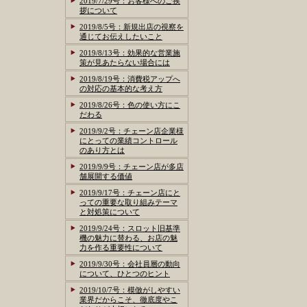
2019/7/29号：お客様へのご挨
拶について
2019/8/5号：新規出店の視察を
通じてお伝えしたいこと
2019/8/13号：効果的な営業施
策が見あたらない場合には
2019/8/19号：消費税アップへ
の対応の基本的な考え方
2019/8/26号：色の使い方にこ
だわる
2019/9/2号：チェーン店企業様
にとっての業績コントロール
のあり方とは
2019/9/9号：チェーン店が多店
舗展開する価値
2019/9/17号：チェーン店にと
っての重要な取り組みテーマ
と対処策について
2019/9/24号：スロット旧基準
機の魅力に替わる、お店の魅
力を作る重要性について
2019/9/30号：会社員層の動向
について、ひとつのヒント
2019/10/7号：模倣がしやすい
業界だからこそ、徹底度やこ