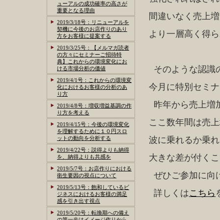
ューアルの成功確率の高さが
重要となる理由
間違いなく売上増
2019/3/18号：リニューアルを
契機に今後のお店作りのあり
より一層高く得ら
方をお客様に提案する
2019/3/25号：【メルマガ読者
の方々にセミナーご招待特
典】これからの環境変化にお
そのような認識
ける市場分析の価値
2019/4/1号：これからの環境変
今月に特別セミナ
化におけるお客様の分析のあ
り方
昨年から売上増
2019/4/8号：増収増益基調の作
り方を考える
ここ数年間は売上
2019/4/15号：今後の環境変化
を理解するために１０円スロ
ットの動向を分析する
波に乗れるか乗れ
2019/4/22号：説得よりも納得
大きな差が付くこ
を、納得よりも共感を
2019/5/7号：お店作りにおける
ぜひご参加に向
衛生要因の視点について
2019/5/13号：飽和しているビ
詳しくは
こちら
ジネスにおけるお客様の満足
感を引き出す視点
2019/5/20号：転換期への備え
の第一歩はイメージ作りから