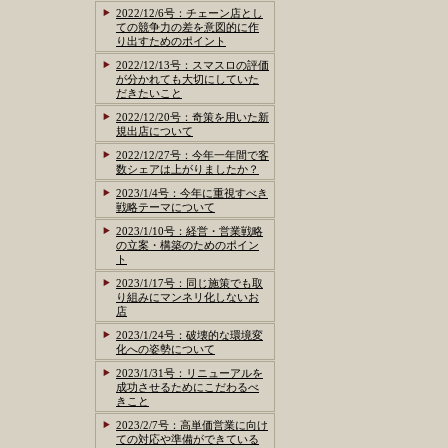
2022/12/6号：チェーン店とし
ての競争力の差を意図的に作
り出すためのポイント
2022/12/13号：スマスロの評価
が分かれても大切にしていた
だきたいこと
2022/12/20号：奇策を用いた新
規出店について
2022/12/27号：今年一年間で客
数シェアは上がりましたか？
2023/1/4号：今年に重視すべき
戦略テーマについて
2023/1/10号：経営・営業戦略
の立案・構築のためのポイン
ト
2023/1/17号：同じ施策でも取
り組みにマンネリ化しないお
店
2023/1/24号：破壊的な環境変
化への姿勢について
2023/1/31号：リニューアルを
成功させるためにこだわるべ
きこと
2023/2/7号：高単価営業に向け
ての対応や準備ができている