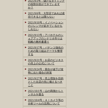
2021/9/3号：儲けるタイミング
の役割分担ができています
か？
2021/9/6号：大型店であれば成
功できるとは限らない
2021/9/10号：イノベーション
のジレンマが起きているかも
しれない
2021/9/13号：アパホテルのシ
ェアアップのシナリオ作りは
戦略の教科書通り
2021/9/17号：パチンコ強化の
ための取り組みテーマを整理
する
2021/9/21号：お店のビジネス
の売上の公式について
2021/9/24号：競合が値下げ攻
勢に出た場合の対策
2021/9/27号：売上増加を目的
とした出店の先に備えるべき
こと
2021/10/1号：山の両側からト
ンネルを掘る
2021/10/4号：ＡＩカメラ等の
分析ツールの活用について