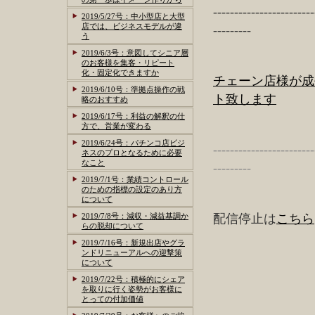
------------------------
2019/5/27号：中小型店と大型
店では、ビジネスモデルが違
---------
う
2019/6/3号：意図してシニア層
のお客様を集客・リピート
化・固定化できますか
チェーン店様が成
2019/6/10号：準拠点操作の戦
ト致します
略のおすすめ
2019/6/17号：利益の解釈の仕
方で、営業が変わる
2019/6/24号：パチンコ店ビジ
------------------------
ネスのプロとなるために必要
なこと
---------
2019/7/1号：業績コントロール
のための指標の設定のあり方
について
2019/7/8号：減収・減益基調か
配信停止は
こちら
らの脱却について
2019/7/16号：新規出店やグラ
ンドリニューアルへの迎撃策
について
2019/7/22号：積極的にシェア
を取りに行く姿勢がお客様に
とっての付加価値