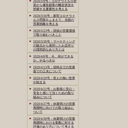
2020/3/9号：コロナウイルス対
策から優良顧客の離反状況を
把握する重要性を考える
2020/3/16号：新型コロナウイ
ルス問題をふまえて、当面の
営業戦略を考える
2020/3/23号：現状の営業環境
で取り組むべきこと
2020/3/30号：マーケティング
の観点から発想したお店作り
の理想的なあり方とは
2020/4/6号：今、何ができる
か、やるべきか
2020/4/13号：現時点での営業
面での工夫について
2020/4/20号：答えの無い世界
が始まる
2020/4/22号：お客様に安心・
安全と感じて頂くための取り
組みについて
2020/4/27号：休業明けの営業
再開時に向けての取り組みに
ついて
2020/4/30号：休業明けの営業
再開時における客数に対する
評価のあり方について考える