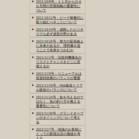
2021/10/8号：１１月からの４
か月間の営業戦略の重要性に
ついて
2021/10/12号：ピーク稼働日に
取り組むべきことについて
2021/10/19号：成熟したビジネ
スでも必ず成長分野がある
2021/10/26号：努力の延長線上
に未来があるか、理想像を追
うことで未来をつかむか
2021/11/2号：旧規則機撤去の
リスクとチャンスをどこに見
据えるか
2021/11/9号：リニューアルは
投資対効果のバランスが重要
2021/11/16号：Web販促とリア
ル販促のバランスについて
2021/11/24号：魚を与えるので
はなく、魚の釣り方を教える
重要性について
2021/11/30号：グランドオープ
ンのタイミングについて考え
る
2021/12/7号：地域のお客様に
とっての新規出店の価値を考
える