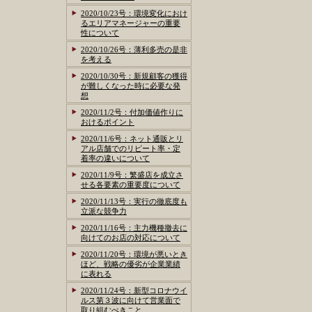
2020/10/23号：環境変化におけ
るエリアマネージャーの重要
性について
2020/10/26号：薄利多売の是非
を考える
2020/10/30号：新規顧客の獲得
が難しくなった時に必要な発
想
2020/11/2号：付加価値作りに
おけるポイント
2020/11/6号：ネット通販とリ
アル店舗でのリピート率・定
着率の違いについて
2020/11/9号：繁盛店を成立さ
せる各要素の重要度について
2020/11/13号：実行の徹底度も
立派な競争力
2020/11/16号：主力機種撤去に
向けてのお店の対応について
2020/11/20号：環境が悪いとき
ほど、戦略の優劣が企業業績
に表れる
2020/11/24号：新型コロナウイ
ルス第３波に向けて営業面で
取り組むべきこと