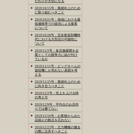
だわりが大切になる
2019/10/15号：業績向上のため
に取り組むべきこと
2019/10/21号：地域における最
低価格帯での提供による集客
について
2019/10/28号：完全新規則機時
代における大型店の可能性に
ついて
2019/11/5号：多店舗展開を企
業としての競争力に結び付け
ているか
2019/11/11号：ビッグネームの
遊技機しか売れない原因を考
える
2019/11/25号：業績向上のため
に向き合うべきこと
2019/12/2号：売上を上げる時
の考え方
2019/12/9号：平均点のお店作
りでは勝てない
2019/12/16号：お客様からみた
品揃えの観点を忘れない
2019/12/23号：主力機種の撤去
の際に注意すべきこと