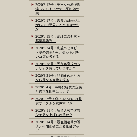
2020/8/12号：データ分析で間
違ってしまいやすい平均値の
罠
2020/8/17号：営業の成果が上
がらない要因にどう向き合う
か
2020/8/19号：統計に潜む罠～
基準率錯誤～
2020/8/24号：利益率とリピー
ト率の関係から、儲かるパチ
ンコ店を考える
2020/8/28号：固定客育成のシ
ナリオを持っていますか？
2020/8/31号：品揃えのあり方
から儲かる余地を探る
2020/9/4号：戦略的経費の定義
と適正化比率について
2020/9/7号：儲けるためには投
資サイクルを意識すべき
2020/9/11号：新台入替で客数
シェアを上げられるか？
2020/9/14号：最低価格帯の導
入と付加価値による単価アッ
プ