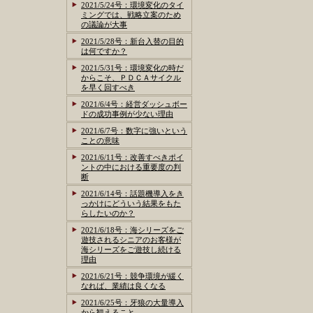
2021/5/24号：環境変化のタイ
ミングでは、戦略立案のため
の議論が大事
2021/5/28号：新台入替の目的
は何ですか？
2021/5/31号：環境変化の時だ
からこそ、ＰＤＣＡサイクル
を早く回すべき
2021/6/4号：経営ダッシュボー
ドの成功事例が少ない理由
2021/6/7号：数字に強いという
ことの意味
2021/6/11号：改善すべきポイ
ントの中における重要度の判
断
2021/6/14号：話題機導入をき
っかけにどういう結果をもた
らしたいのか？
2021/6/18号：海シリーズをご
遊技されるシニアのお客様が
海シリーズをご遊技し続ける
理由
2021/6/21号：競争環境が緩く
なれば、業績は良くなる
2021/6/25号：牙狼の大量導入
から観えること