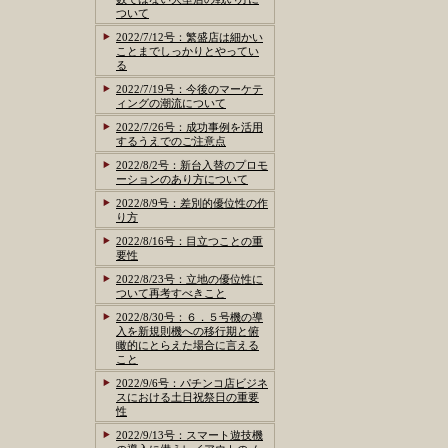
ついて
2022/7/12号：繁盛店は細かい
ことまでしっかりとやってい
る
2022/7/19号：今後のマーケテ
ィングの潮流について
2022/7/26号：成功事例を活用
するうえでのご注意点
2022/8/2号：新台入替のプロモ
ーションのあり方について
2022/8/9号：差別的優位性の作
り方
2022/8/16号：目立つことの重
要性
2022/8/23号：立地の優位性に
ついて再考すべきこと
2022/8/30号：６．５号機の導
入を新規則機への移行期と俯
瞰的にとらえた場合に言える
こと
2022/9/6号：パチンコ店ビジネ
スにおける土日祝祭日の重要
性
2022/9/13号：スマート遊技機