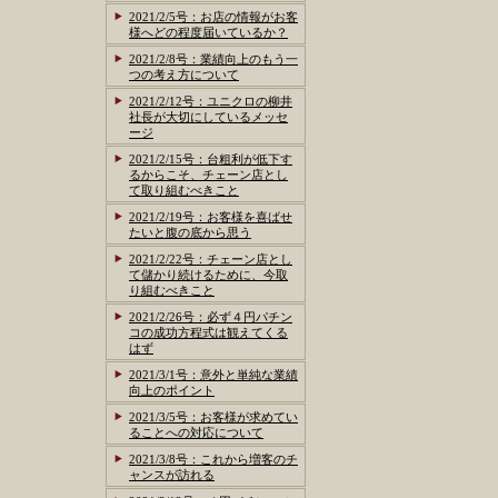
2021/2/5号：お店の情報がお客
様へどの程度届いているか？
2021/2/8号：業績向上のもう一
つの考え方について
2021/2/12号：ユニクロの柳井
社長が大切にしているメッセ
ージ
2021/2/15号：台粗利が低下す
るからこそ、チェーン店とし
て取り組むべきこと
2021/2/19号：お客様を喜ばせ
たいと腹の底から思う
2021/2/22号：チェーン店とし
て儲かり続けるために、今取
り組むべきこと
2021/2/26号：必ず４円パチン
コの成功方程式は観えてくる
はず
2021/3/1号：意外と単純な業績
向上のポイント
2021/3/5号：お客様が求めてい
ることへの対応について
2021/3/8号：これから増客のチ
ャンスが訪れる