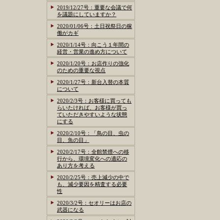
2019/12/27号：重要な会議で何
を議題にしていますか？
2020/01/06号：土日祝祭日の稼
働がカギ
2020/1/14号：向こう１年間の
経営・営業の進め方について
2020/1/20号：お店作りの強化
のための重要な視点
2020/1/27号：新台入替の本質
について
2020/2/3号：お客様に買っても
らいたければ、お客様が買っ
ていただきやすいような状態
にする
2020/2/10号：「鳥の目、虫の
目、魚の目」
2020/2/17号：全館禁煙への移
行から、環境変化への適応の
あり方を考える
2020/2/25号：売上減少の中で
も、減少要因を精査する必要
性
2020/3/2号：セオリーはお店の
武器になる