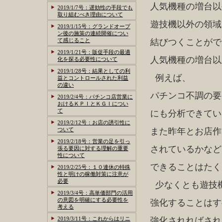
人気機種の増台以
2019/1/7号：遅効性の手段でも
取り組むべき理由について
遊技機以外の領域
2019/1/15号：グランドオープ
ン後の施策の連続開催につい
て感じること
結びつくことがで
2019/1/21号：販促手段の最適
人気機種の増台以
化を探る必要性について
2019/1/28号：結果としての利
例えば、
益とコントロールされた利益
の違い
パチンコ不調の要
2019/2/4号：パチンコ店営業に
おけるＫＰＩとＫＧＩについ
て
にも分析できてい
2019/2/12号：お店の誘引性に
ついて
また昨年とお店作
2019/2/18号：営業の足を引っ
されているかなど
張る要因に対する理解の重要
性について
できることはたく
2019/2/25号：１０連休の特殊
性と明けの稼働対策に注意が
必要
少なくとも遊技
2019/3/4号：高単価部門の活用
の意図を明確にする必要性を
強化することはす
考える
2019/3/11号：これからはリニ
強化されればされ