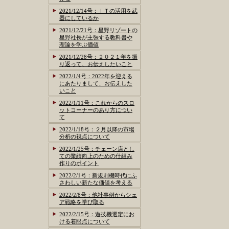
2021/12/14号：ＩＴの活用を武
器にしているか
2021/12/21号：星野リゾートの
星野社長が主張する教科書や
理論を学ぶ価値
2021/12/28号：２０２１年を振
り返って、お伝えしたいこと
2022/1/4号：2022年を迎える
にあたりまして、お伝えした
いこと
2022/1/11号：これからのスロ
ットコーナーのあり方につい
て
2022/1/18号：２月以降の市場
分析の視点について
2022/1/25号：チェーン店とし
ての業績向上のための仕組み
作りのポイント
2022/2/1号：新規則機時代にふ
さわしい新たな価値を考える
2022/2/8号：他社事例からシェ
ア戦略を学び取る
2022/2/15号：遊技機選定にお
ける着眼点について