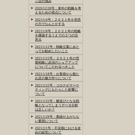
ン店の強み
2020/12/28号：来年の戦略を考
えるための視点について
2021/1/4号：２０２１年を意思
の力でなんとかする
2021/1/8号：２０２１年の戦略
を構築するうえでの２つの注
意点
2021/1/12号：戦略立案にあた
ってお勧めしたいこと
2021/1/15号：２０２１年の営
業戦略に必須のシェアアップ
についてこだわるべきこと
2021/1/18号：お客様から観た
お店の魅力作りについて
2021/1/22号：コロナがマーケ
ティングにもたらした影響に
ついて
2021/1/25号：横並びとなる戦
略となってしまうデータ分析
は正しいか？
2021/1/29号：業績が上がらな
い要因について
2021/2/1号：不況期における攻
めの経営について