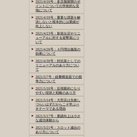
2021/4/16号：多店舗展開のポ
イントについての学術的な見
地について
2021/4/19号：重要な課題を解
決しないと根本的には業績が
向上しない
2021/4/23号：新規出店やリニ
ューアルに対する迎撃策につ
いて
2021/4/26号：４円増台施策の
効果について
2021/4/30号：対抗策としての
リニューアルのあり方につい
て
2021/5/7号：経費構造面での競
争力について
2021/5/10号：近視眼的になり
やすい現状と戦略のあり方
2021/5/14号：大型店は失敗し
づらいはずだからこそ学ぶべ
きテーマである理由
2021/5/17号：業績向上は小さ
な成功体験から
2021/5/21号：スロット減台の
あり方について