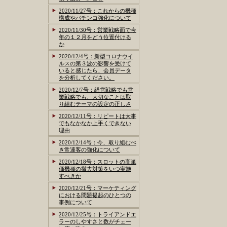
2020/11/27号：これからの機種
構成やパチンコ強化について
2020/11/30号：営業戦略面で今
年の１２月をどう位置付ける
か
2020/12/4号：新型コロナウイ
ルスの第３波の影響を受けて
いると感じたら、会員データ
を分析してください。
2020/12/7号：経営戦略でも営
業戦略でも、大切なことは取
り組むテーマの設定の正しさ
2020/12/11号：リピートは大事
でもなかなか上手くできない
理由
2020/12/14号：今、取り組むべ
き常連客の強化について
2020/12/18号：スロットの高単
価機種の撤去対策をいつ実施
すべきか
2020/12/21号：マーケティング
における問題提起のひとつの
事例について
2020/12/25号：トライアンドエ
ラーのしやすさと数がチェー