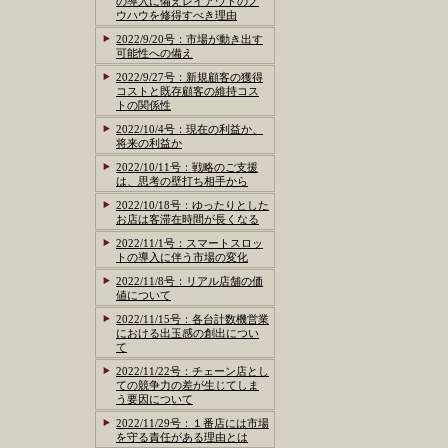
の導入に備えレイアウトのノ
ウハウを修得すべき理由
2022/9/20号：市場が動き出す
可能性への備え
2022/9/27号：新規顧客の獲得
コストと既存顧客の維持コス
トの関係性
2022/10/4号：現在の利益か、
将来の利益か
2022/10/11号：戦略のご支援
は、思考の壁打ち相手から
2022/10/18号：ゆったりとした
お店は客滞在時間が長くなる
2022/11/1号：スマートスロッ
トの導入に伴う市場の変化
2022/11/8号：リアル店舗の価
値について
2022/11/15号：各台計数機営業
における出玉感の創出につい
て
2022/11/22号：チェーン店とし
ての競争力の差が生じてしま
う要因について
2022/11/29号：１番店には市場
を守る責任がある理由とは