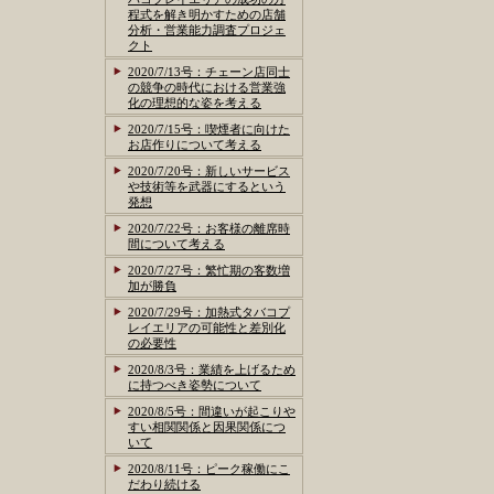
程式を解き明かすための店舗
分析・営業能力調査プロジェ
クト
2020/7/13号：チェーン店同士
の競争の時代における営業強
化の理想的な姿を考える
2020/7/15号：喫煙者に向けた
お店作りについて考える
2020/7/20号：新しいサービス
や技術等を武器にするという
発想
2020/7/22号：お客様の離席時
間について考える
2020/7/27号：繁忙期の客数増
加が勝負
2020/7/29号：加熱式タバコプ
レイエリアの可能性と差別化
の必要性
2020/8/3号：業績を上げるため
に持つべき姿勢について
2020/8/5号：間違いが起こりや
すい相関関係と因果関係につ
いて
2020/8/11号：ピーク稼働にこ
だわり続ける