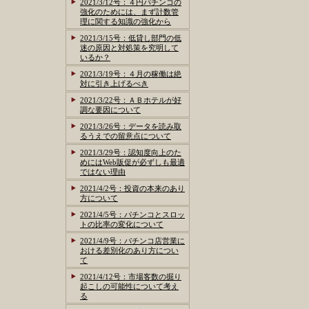
2021/3/12号：４円パチンコの
強化のためには、まず計数管
理に関する知識の強化から
2021/3/15号：低貸し部門の低
迷の原因と対処策を究明して
いるか？
2021/3/19号：４月の稼働は絶
対に引き上げるべき
2021/3/22号：ＡＢホテルが好
調な要因について
2021/3/26号：データを読み取
るうえでの留意点について
2021/3/29号：認知度向上のた
めにはWeb販促が必ずしも最適
ではない理由
2021/4/2号：投資の本来のあり
方について
2021/4/5号：パチンコとスロッ
トの比率の変化について
2021/4/9号：パチンコ店営業に
おける差別化のあり方につい
て
2021/4/12号：市場客数の掘り
起こしの可能性について考え
る