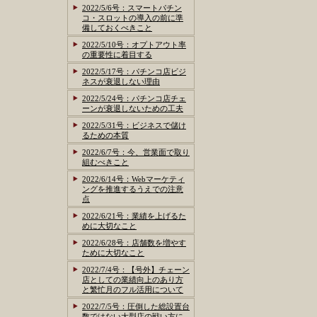
2022/5/6号：スマートパチン
コ・スロットの導入の前に準
備しておくべきこと
2022/5/10号：オプトアウト率
の重要性に着目する
2022/5/17号：パチンコ店ビジ
ネスが衰退しない理由
2022/5/24号：パチンコ店チェ
ーンが衰退しないための工夫
2022/5/31号：ビジネスで儲け
るための本質
2022/6/7号：今、営業面で取り
組むべきこと
2022/6/14号：Webマーケティ
ングを推進するうえでの注意
点
2022/6/21号：業績を上げるた
めに大切なこと
2022/6/28号：店舗数を増やす
ために大切なこと
2022/7/4号：【号外】チェーン
店としての業績向上のあり方
と繁忙月のフル活用について
2022/7/5号：圧倒した総設置台
数ではない大型店の戦い方に